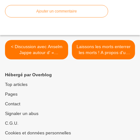
Ajouter un commentaire
< Discussion avec Anselm
Laissons les morts enterrer
Jappe autour d' «
les morts ! A propos d'un
Impérialisme d'exclusion et
anniversaire de Mai 68, par
état d'exception » de
Principia Dialectica >
Robert Kurz (Samedi 7
Hébergé par Overblog
avril, Paris, Librairie
Publico)
Top articles
Pages
Contact
Signaler un abus
C.G.U.
Cookies et données personnelles