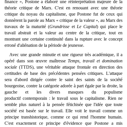
finance », Postone a élaboré une réinterprétation majeure de la
théorie critique de Marx. C'est en renouant avec une théorie
critique du noyau du capitalisme, que Postone fut de ceux qui
donnèrent la parole au Marx « critique de la valeur », au Marx des
travaux de la maturité (
Grundrisse
et
Le Capital
) qui place le
travail abstrait et la valeur au centre de la critique, tout en
montrant une certaine continuité dans la rupture avec le concept
erroné d'aliénation de la période de jeunesse.
Avec une grande minutie et une rigueur très académique, il a
opéré dans son œuvre maîtresse
Temps, travail et domination
sociale
(TTDS), une véritable attaque frontale en direction des
certitudes de base des précédentes pensées critiques. L'attaque
sera d'abord dirigée contre le saint des saints de la société
bourgeoise, contre la catégorie adorée à part égale par la droite, la
gauche et les divers masques du populisme
productif contemporain : le travail sous le capitalisme. Rien ne
semble plus naturel à la pensée fétichisée que l'idée que toute
société est basée sur le travail. Elle voit le travail comme un
principe transhistorique, comme ce qui rend l'homme humain.
C'est exactement ce principe d'évidence que Postone a mis