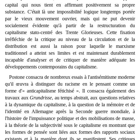
capital qui nous tient en affirmant positivement sa propre
substance. C'était là une impossibilité logique longtemps portée
par le vieux mouvement ouvrier, mais qui ne put devenir
socialement évidente qu'à partir de la restructuration du
capitalisme stato-centré des Trente Glorieuses.
Cette fixation
irréfléchie de la critique au niveau de la circulation et de la
distribution est aussi la raison pour laquelle le marxisme
traditionnel a atteint ses limites et est maintenant durablement
incapable d'analyser et de critiquer de manière adéquate les
développements contemporains du capitalisme.
Postone consacra de nombreux essais à
l'antisémitisme moderne
qu'il œuvra à distinguer du racisme en le pensant comme un
forme d'« anticapitalisme fétichisé ». Il consacra également des
travaux aux
Grundrisse
, au temps abstrait, aux questions relatives 
à la dynamique du capitalisme, à la question de la mémoire et de 
l'identité en Allemagne après la Seconde guerre mondiale, à 
l'histoire de l'impuissance politique et des mobilisations de masse, 
à la théorie de la subjectivité sous le capitalisme en montrant que 
les formes de pensée sont liées aux formes des rapports sociaux 
existants et à la manière dont ils se manifestent. Ses critiques 