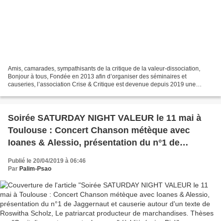
Amis, camarades, sympathisants de la critique de la valeur-dissociation,
Bonjour à tous, Fondée en 2013 afin d’organiser des séminaires et
causeries, l’association Crise & Critique est devenue depuis 2019 une
maison d’édition centrée sur le courant de...
Soirée SATURDAY NIGHT VALEUR le 11 mai à
Toulouse : Concert Chanson métèque avec
Ioanes & Alessio, présentation du n°1 de
Jaggernaut et causerie autour d'un texte de
Publié le 20/04/2019 à 06:46
Roswitha Scholz, Le patriarcat producteur de
Par
Palim-Psao
marchandises. Thèses sur "Capitalisme et
rapports de genre" (à L'itinéraire-Bis)