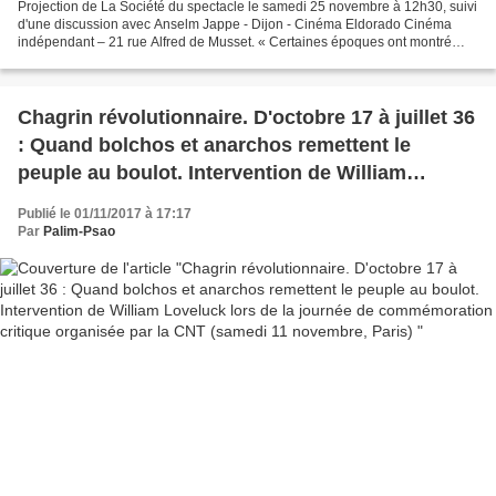
Projection de La Société du spectacle le samedi 25 novembre à 12h30, suivi
d'une discussion avec Anselm Jappe - Dijon - Cinéma Eldorado Cinéma
indépendant – 21 rue Alfred de Musset. « Certaines époques ont montré
qu’elles croyaient fortement dans la puissance...
Chagrin révolutionnaire. D'octobre 17 à juillet 36
: Quand bolchos et anarchos remettent le
peuple au boulot. Intervention de William
Loveluck lors de la journée de commémoration
Publié le 01/11/2017 à 17:17
critique organisée par la CNT (samedi 11
Par
Palim-Psao
novembre, Paris)