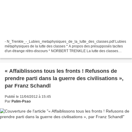
- N_Trenkle_-_Lubies_metaphysiques_de_la_lutte_des_classes.pdf Lubies
métaphysiques de la lutte des classes * A propos des présupposés tacites
d'un étrange rétro-discours * NORBERT TRENKLE La lutte des classes
serait-elle de retour sur la scène historique...
« Affaiblissons tous les fronts ! Refusons de
prendre parti dans la guerre des civilisations »,
par Franz Schandl
Publié le 11/04/2012 à 15:45
Par
Palim-Psao