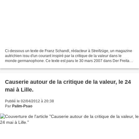
Ci-dessous un texte de Franz Schandl, rédacteur à Streifzüge, un magazine
autrichien issu d'un courant inspiré par la critique de la valeur dans le
monde germanophone. Ce texte est paru le 30 mars 2007 dans Der Freitag.
Affaiblissons tous les fronts !*...
Causerie autour de la critique de la valeur, le 24
mai à Lille.
Publié le 02/04/2012 à 20:38
Par
Palim-Psao