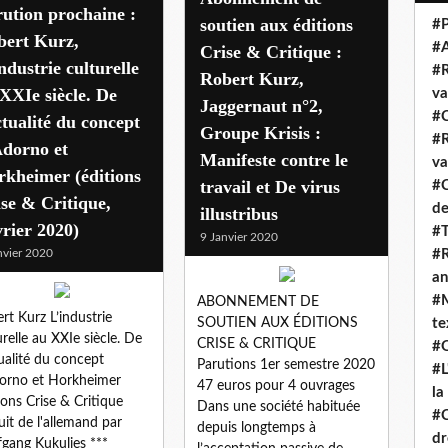
ution prochaine :
soutien aux éditions
#P
bert Kurz,
#
Crise & Critique :
ndustrie culturelle
#R
Robert Kurz,
XXIe siècle. De
va
Jaggernaut n°2,
#C
ctualité du concept
Groupe Krisis :
#R
Adorno et
Manifeste contre le
va
kheimer (éditions
travail et De virus
#C
se & Critique,
de
illustribus
rier 2020)
#T
9 Janvier 2020
nvier 2020
#R
an
#M
ABONNEMENT DE
rt Kurz L’industrie
SOUTIEN AUX ÉDITIONS
te
urelle au XXIe siècle. De
CRISE & CRITIQUE
#Q
tualité du concept
Parutions 1er semestre 2020
#L
orno et Horkheimer
47 euros pour 4 ouvrages
la
ions Crise & Critique
Dans une société habituée
#C
uit de l'allemand par
depuis longtemps à
dr
gang Kukulies ***