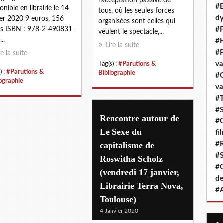
l’acceptation passive de
#E
onible en librairie le 14
tous, où les seules forces
dy
ier 2020 9 euros, 156
organisées sont celles qui
s ISBN : 978-2-490831-
#F
veulent le spectacle,...
..
#H
Lire la suite
#P
re la suite
va
Tag(s) :
#Parutions &
) :
#Parutions &
Bibliographie
#G
iographie
va
#T
#S
Rencontre autour de
#C
Le Sexe du
fi
capitalisme de
#R
#S
Roswitha Scholz
#C
(vendredi 17 janvier,
de
Librairie Terra Nova,
#A
Toulouse)
4 Janvier 2020