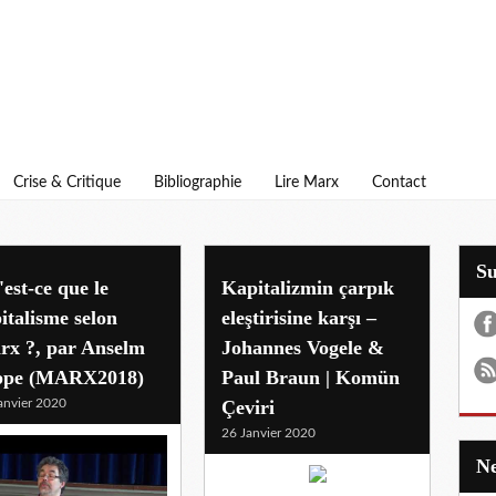
Crise & Critique
Bibliographie
Lire Marx
Contact
S
est-ce que le
Kapitalizmin çarpık
italisme selon
eleştirisine karşı –
rx ?, par Anselm
Johannes Vogele &
ppe (MARX2018)
Paul Braun | Komün
anvier 2020
Çeviri
26 Janvier 2020