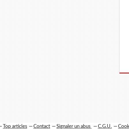
Top articles
Contact
Signaler un abus
C.G.U.
Cook