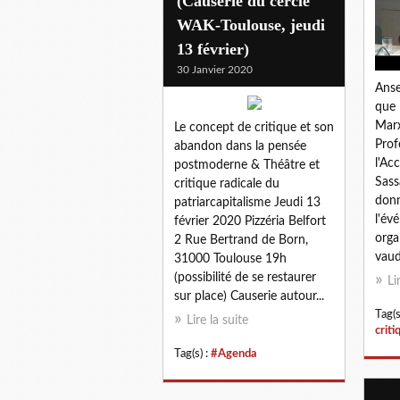
(Causerie du cercle
WAK-Toulouse, jeudi
13 février)
30 Janvier 2020
Anse
que 
Marx
Le concept de critique et son
Prof
abandon dans la pensée
l'Ac
postmoderne & Théâtre et
Sass
critique radicale du
donn
patriarcapitalisme Jeudi 13
l'é
février 2020 Pizzéria Belfort
orga
2 Rue Bertrand de Born,
vaud
31000 Toulouse 19h
(possibilité de se restaurer
Li
sur place) Causerie autour...
Tag(s
Lire la suite
criti
Tag(s) :
#Agenda