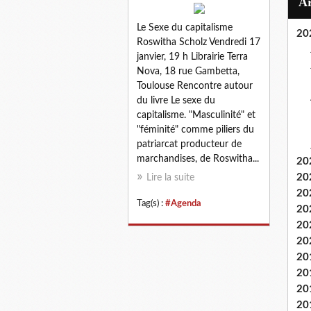
Le Sexe du capitalisme
20
Roswitha Scholz Vendredi 17
janvier, 19 h Librairie Terra
Nova, 18 rue Gambetta,
Toulouse Rencontre autour
du livre Le sexe du
capitalisme. "Masculinité" et
"féminité" comme piliers du
patriarcat producteur de
marchandises, de Roswitha...
20
20
Lire la suite
20
Tag(s) :
#Agenda
20
20
20
20
20
20
20