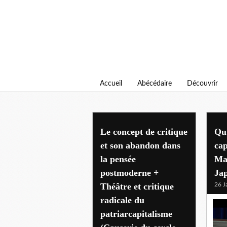
Accueil
Abécédaire
Découvrir
Le concept de critique
Qu'
et son abandon dans
cap
la pensée
Ma
postmoderne +
Ja
Théâtre et critique
26 J
radicale du
patriarcapitalisme