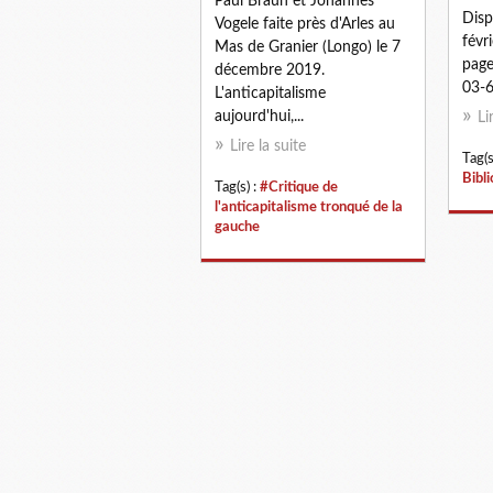
Paul Braun et Johannes
Disp
Vogele faite près d'Arles au
févr
Mas de Granier (Longo) le 7
page
décembre 2019.
03-6.
L'anticapitalisme
aujourd'hui,...
Li
Lire la suite
Tag(s
Bibl
Tag(s) :
#Critique de
l'anticapitalisme tronqué de la
gauche