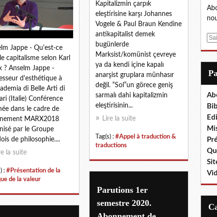
Kapitalizmin çarpık
Abo
eleştirisine karşı Johannes
nou
Vogele & Paul Braun Kendine
antikapitalist demek
E
bugünlerde
m
lm Jappe - Qu'est-ce
Marksist/komünist çevreye
a
le capitalisme selon Karl
ya da kendi içine kapalı
i
 ? Anselm Jappe -
P
anarşist gruplara münhasır
l
esseur d'esthétique à
değil. “Sol”un görece geniş
cademia di Belle Arti di
Ab
sarmalı dahi kapitalizmin
ari (Italie) Conférence
eleştirisinin...
Bib
ée dans le cadre de
Edi
Lire la suite
vénement MARX2018
Mis
nisé par le Groupe
Tag(s) :
#Appel à traduction &
Pr
ois de philosophie....
traductions
Que
re la suite
Sit
) :
#Présentation de la
Vi
que de la valeur
Parutions 1er
semestre 2020.
Abonnement de