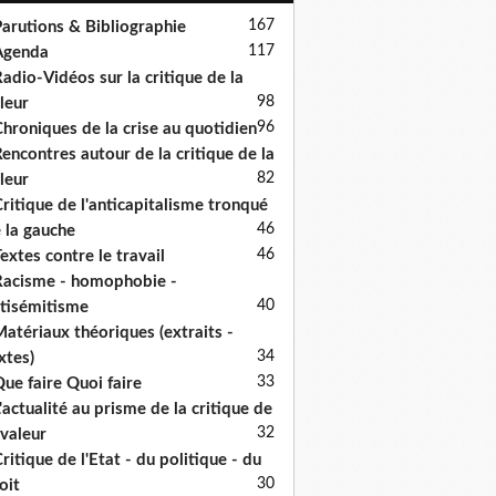
167
arutions & Bibliographie
117
Agenda
adio-Vidéos sur la critique de la
98
leur
96
hroniques de la crise au quotidien
encontres autour de la critique de la
82
leur
ritique de l'anticapitalisme tronqué
46
 la gauche
46
extes contre le travail
acisme - homophobie -
40
tisémitisme
atériaux théoriques (extraits -
34
xtes)
33
ue faire Quoi faire
'actualité au prisme de la critique de
32
 valeur
ritique de l'Etat - du politique - du
30
oit