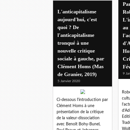
Par
L'anticapitalisme
Ro
aujourd'hui, c'est
L'i
quoi ? De
au 
l'anticapitalisme
l'a
tronqué à une
d'
nouvelle critique
Hor
sociale à gauche, par
Cri
Clément Homs (Mas
Fév
de Granier, 2019)
9 Ja
5 Janvier 2020
Robe
cult
Ci-dessous l'introduction par
l’ac
Clément Homs à une
d’Ad
présentation de la critique
Edit
de la valeur-dissociation
Trad
avec Benoît Bohy-Bunel,
Wolf