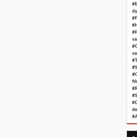
#E
dy
#F
#H
#P
va
#G
va
#T
#S
#C
fi
#R
#S
#C
de
#A