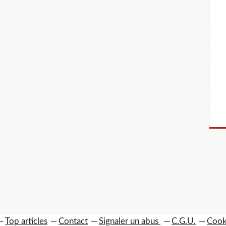
Top articles
Contact
Signaler un abus
C.G.U.
Cook