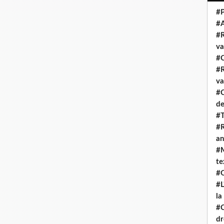
#P
#
#R
va
#C
#R
va
#C
de
#T
#R
an
#M
te
#Q
#L
la
#C
dr