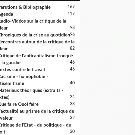
167
arutions & Bibliographie
117
Agenda
adio-Vidéos sur la critique de la
98
leur
96
hroniques de la crise au quotidien
encontres autour de la critique de la
82
leur
ritique de l'anticapitalisme tronqué
46
 la gauche
46
extes contre le travail
acisme - homophobie -
40
tisémitisme
atériaux théoriques (extraits -
34
xtes)
33
ue faire Quoi faire
'actualité au prisme de la critique de
32
 valeur
ritique de l'Etat - du politique - du
30
oit