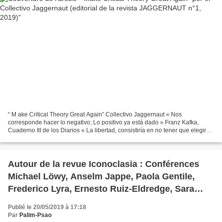
“ M ake Critical Theory Great Again” Collectivo Jaggernaut « Nos
corresponde hacer lo negativo; Lo positivo ya está dado » Franz Kafka,
Cuaderno III de los Diarios « La libertad, consistiría en no tener que elegir
entre blanco o negro, sino en darle la...
Autour de la revue Iconoclasia : Conférences
Michael Löwy, Anselm Jappe, Paola Gentile,
Frederico Lyra, Ernesto Ruiz-Eldredge, Sara
Minelli (Paris, 5 juin)
Publié le 20/05/2019 à 17:18
Par
Palim-Psao