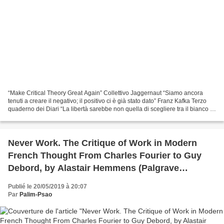
“Make Critical Theory Great Again” Collettivo Jaggernaut “Siamo ancora
tenuti a creare il negativo; il positivo ci è già stato dato” Franz Kafka Terzo
quaderno dei Diari “La libertà sarebbe non quella di scegliere tra il bianco e
il nero, ma quella di...
Never Work. The Critique of Work in Modern
French Thought From Charles Fourier to Guy
Debord, by Alastair Hemmens (Palgrave
Macmillan, 2019)
Publié le 20/05/2019 à 20:07
Par
Palim-Psao