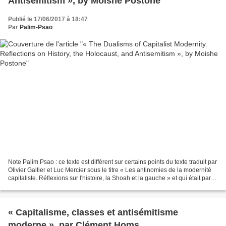
Antisemitism », by Moishe Postone
Publié le 17/06/2017 à 18:47
Par
Palim-Psao
Note Palim Psao : ce texte est différent sur certains points du texte traduit par
Olivier Galtier et Luc Mercier sous le titre « Les antinomies de la modernité
capitaliste. Réflexions sur l'histoire, la Shoah et la gauche » et qui était paru
dans Moishe...
« Capitalisme, classes et antisémitisme
moderne », par Clément Homs