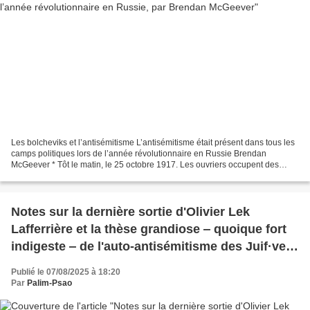
Les bolcheviks et l’antisémitisme L’antisémitisme était présent dans tous les
camps politiques lors de l’année révolutionnaire en Russie Brendan
McGeever * Tôt le matin, le 25 octobre 1917. Les ouvriers occupent des
points stratégiques dans les rues balayées...
Notes sur la dernière sortie d'Olivier Lek
Lafferrière et la thèse grandiose ‒ quoique fort
indigeste ‒ de l'auto-antisémitisme des Juif·ves,
par Clément Homs
Publié le 07/08/2025 à 18:20
Par
Palim-Psao