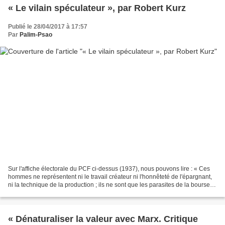
« Le vilain spéculateur », par Robert Kurz
Publié le 28/04/2017 à 17:57
Par
Palim-Psao
Sur l'affiche électorale du PCF ci-dessus (1937), nous pouvons lire : « Ces
hommes ne représentent ni le travail créateur ni l'honnêteté de l'épargnant,
ni la technique de la production ; ils ne sont que les parasites de la bourse,
de la spéculation et...
« Dénaturaliser la valeur avec Marx. Critique