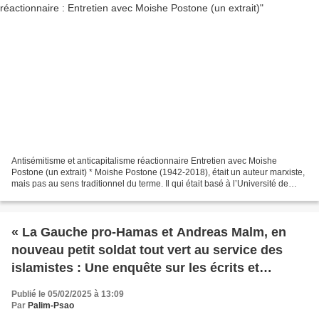
Antisémitisme et anticapitalisme réactionnaire Entretien avec Moishe
Postone (un extrait) * Moishe Postone (1942-2018), était un auteur marxiste,
mais pas au sens traditionnel du terme. Il qui était basé à l’Université de
Chicago. Il a publié en français...
« La Gauche pro-Hamas et Andreas Malm, en
nouveau petit soldat tout vert au service des
islamistes : Une enquête sur les écrits et
activités d’Andreas Malm en Suède et ailleurs
Publié le 05/02/2025 à 13:09
depuis le début des années 2000 », par Clément
Par
Palim-Psao