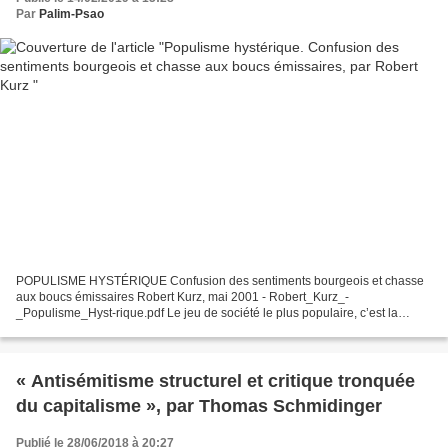
Par
Palim-Psao
POPULISME HYSTÉRIQUE Confusion des sentiments bourgeois et chasse
aux boucs émissaires Robert Kurz, mai 2001 - Robert_Kurz_-
_Populisme_Hyst-rique.pdf Le jeu de société le plus populaire, c’est la
chasse aux boucs émissaires. Quand un grand ratage a eu...
« Antisémitisme structurel et critique tronquée
du capitalisme », par Thomas Schmidinger
Publié le 28/06/2018 à 20:27