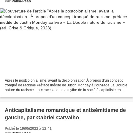
& Critique, 2023).
Par
Palim-Psao
Après le postcolonialisme, avant la décolonisation À propos d’un concept
tronqué de racisme Préface inédite de JustIn Monday à l’ouvrage La Double
nature du racisme. La « race » comme mythe de la société capitaliste en
crise (Éditions Crise & Critique,...
Anticapitalisme romantique et antisémitisme de
gauche, par Gabriel Carvalho
Publié le 19/05/2022 à 12:41