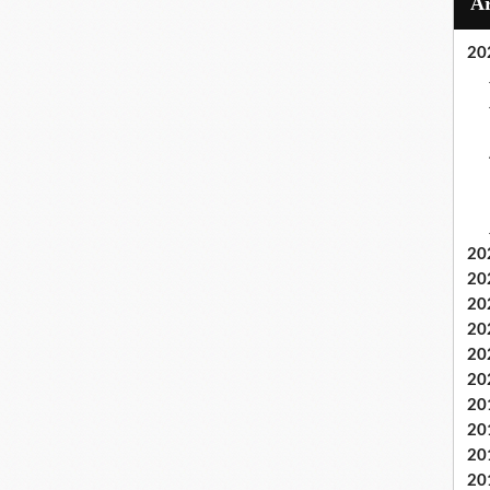
20
20
20
20
20
20
20
20
20
20
20