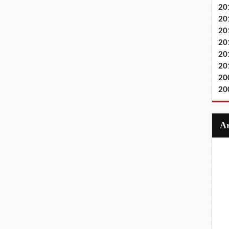
20
20
20
20
20
20
20
20