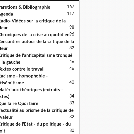
167
arutions & Bibliographie
117
Agenda
adio-Vidéos sur la critique de la
98
leur
96
hroniques de la crise au quotidien
encontres autour de la critique de la
82
leur
ritique de l'anticapitalisme tronqué
46
 la gauche
46
extes contre le travail
acisme - homophobie -
40
tisémitisme
atériaux théoriques (extraits -
34
xtes)
33
ue faire Quoi faire
'actualité au prisme de la critique de
32
 valeur
ritique de l'Etat - du politique - du
30
oit