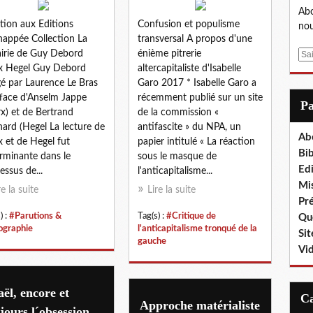
Abo
tion aux Editions
Confusion et populisme
nou
happée Collection La
transversal A propos d'une
airie de Guy Debord
énième pitrerie
E
x Hegel Guy Debord
altercapitaliste d'Isabelle
m
gé par Laurence Le Bras
Garo 2017 * Isabelle Garo a
a
face d'Anselm Jappe
récemment publié sur un site
i
P
x) et de Bertrand
de la commission «
l
ard (Hegel La lecture de
antifascite » du NPA, un
Ab
 et de Hegel fut
papier intitulé « La réaction
Bib
rminante dans le
sous le masque de
Edi
essus de...
l'anticapitalisme...
Mis
re la suite
Lire la suite
Pr
) :
#Parutions &
Tag(s) :
#Critique de
Que
iographie
l'anticapitalisme tronqué de la
Sit
gauche
Vi
aël, encore et
Approche matérialiste
jours l´obsession