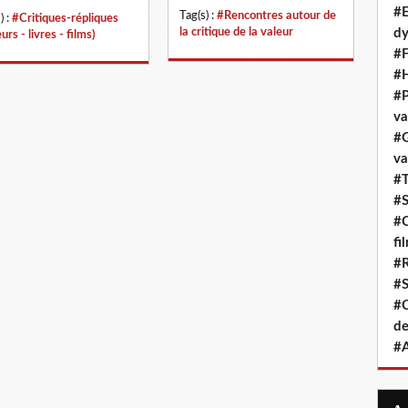
#E
Tag(s) :
#Rencontres autour de
) :
#Critiques-répliques
la critique de la valeur
dy
urs - livres - films)
#F
#H
#P
va
#G
va
#T
#S
#C
fi
#R
#S
#C
de
#A