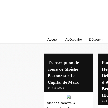
Accueil
Abécédaire
Découvrir
Transcription de
Par
cours de Moishe
He
Postone sur Le
Deb
Capital de Marx
d'
19 Mai 2021
Be
(Ed
19 M
Vient de paraître la