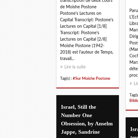
transcription de deux cours
de Moishe Postone
Paru
Postone’s Lectures on
L'Ec
Capital Transcript: Postone’s
Libr
Lectures on Capital [1/8]
Mar
Transcript: Postone’s
Diri
Lectures on Capital [2/8]
Post
Moishe Postone (1942-
(Mar
2018) est l'auteur de Temps,
Coch
travail...
Marx
Lire la suite
déte
proc
Tag(s) :
#Sur Moishe Postone
Li
Tag(s
Bibl
Israel, Still the
Number One
Obsession, by Anselm
Isr
Jappe, Sandrine
tou