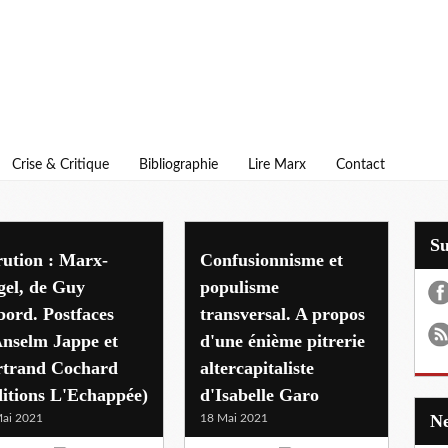
Crise & Critique
Bibliographie
Lire Marx
Contact
S
ution : Marx-
Confusionnisme et
gel, de Guy
populisme
ord. Postfaces
transversal. A propos
Anselm Jappe et
d'une énième pitrerie
rtrand Cochard
altercapitaliste
itions L'Echappée)
d'Isabelle Garo
ai 2021
18 Mai 2021