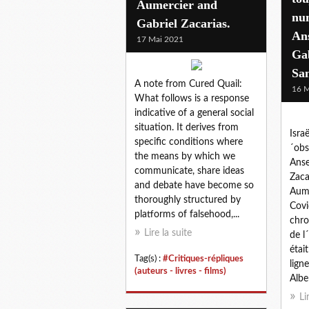
Aumercier and
nu
Gabriel Zacarias.
An
17 Mai 2021
Gab
Sa
A note from Cured Quail:
16 M
What follows is a response
indicative of a general social
situation. It derives from
Isra
specific conditions where
´obs
the means by which we
Anse
communicate, share ideas
Zaca
and debate have become so
Aume
thoroughly structured by
Covi
platforms of falsehood,...
chro
Lire la suite
de l
étai
Tag(s) :
#Critiques-répliques
lign
(auteurs - livres - films)
Alber
Li