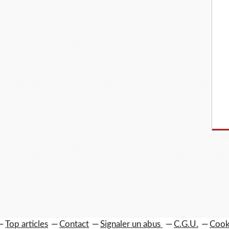
Top articles
Contact
Signaler un abus
C.G.U.
Cook