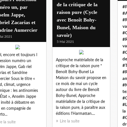
de la critique de la
méro un, par
#P
raison pure (Cycle
#
selm Jappe,
avec Benoît Bohy-
#R
riel Zacarias et
va
Bunel, Maison du
ndrine Aumercier
#C
savoir)
ai 2021
#R
5 Mai 2021
va
#C
ël, encore et toujours l
de
Approche matérialiste de la
ession numéro un
#T
critique de la raison pure *
lm Jappe, Gab riel
Benoît Bohy-Bunel La
#R
rias et Sandrine
Maison du savoir propose en
an
rcier Sous le titre «
ce mois de mai un cycle
d, climat, urgence
#M
autour du livre de Benoît
nique : les antinomies
te
Bohy-Bunel, Approche
´État », Anselm Jappe
#Q
matérialiste de la critique de
t invité à débattre en
#L
la raison pure, à paraître aux
e en compagnie de
la
éditions l'Harmattan....
to...
#C
Lire la suite
re la suite
dr