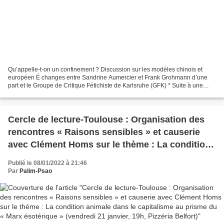
Qu’appelle-t-on un confinement ? Discussion sur les modèles chinois et
européen É changes entre Sandrine Aumercier et Frank Grohmann d’une
part et le Groupe de Critique Fétichiste de Karlsruhe (GFK) * Suite à une
version allemande (condensée et modifiée)...
Cercle de lecture-Toulouse : Organisation des
rencontres « Raisons sensibles » et causerie
avec Clément Homs sur le thème : La condition
animale dans le capitalisme au prisme du «
Publié le 08/01/2022 à 21:46
Marx ésotérique » (vendredi 21 janvier, 19h,
Par
Palim-Psao
Pizzéria Belfort)