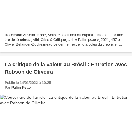
Recension Anselm Jappe, Sous le soleil noir du capital. Chroniques d'une
ère de ténèbres , Albi, Crise & Critique, coll. « Palim psao », 2021, 457 p.
Olivier Bélanger-Duchesneau Le dernier recueil d’articles du théoricien
critique Anselm Jappe, intitulé...
La critique de la valeur au Brésil : Entretien avec
Robson de Oliveira
Publié le 14/01/2022 à 10:25
Par
Palim-Psao