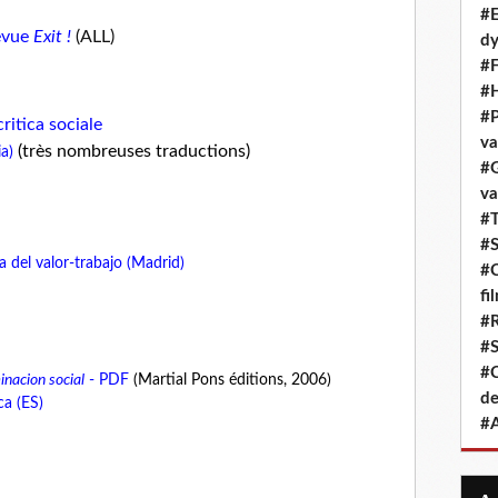
#E
revue
Exit !
(ALL)
dy
#F
#H
#P
ritica sociale
va
(très nombreuses traductions)
ia)
#G
va
#T
#S
ca del valor-trabajo (Madrid)
#C
fi
#R
#S
#C
inacion social
- PDF
(Martial Pons éditions, 2006)
de
ca (ES)
#A