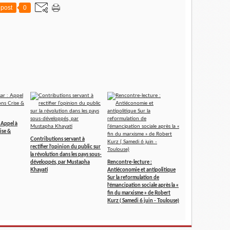
post
0
: Appel à
ise &
Contributions servant à
rectifier l’opinion du public sur
la révolution dans les pays sous-
développés, par Mustapha
Rencontre-lecture :
Khayati
Antiéconomie et antipolitique
Sur la reformulation de
l’émancipation sociale après la «
fin du marxisme » de Robert
Kurz ( Samedi 6 juin - Toulouse)