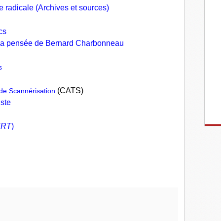
e radicale (Archives et sources)
cs
 la pensée de Bernard Charbonneau
s
(CATS)
 de Scannérisation
iste
NRT
)