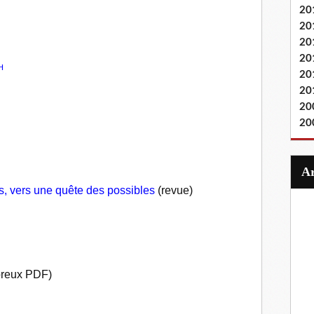
20
20
20
20
Η
20
20
20
20
s, vers une quête des possibles
(revue)
reux PDF)