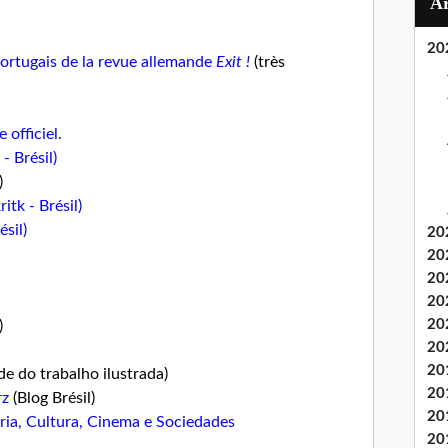
20
portugais de la revue allemande
Exit !
(très
 officiel.
- Brésil)
)
itk - Brésil)
sil)
20
20
20
20
20
)
20
20
de do trabalho ilustrada)
20
rz
(Blog Brésil)
20
oria, Cultura, Cinema e Sociedades
20