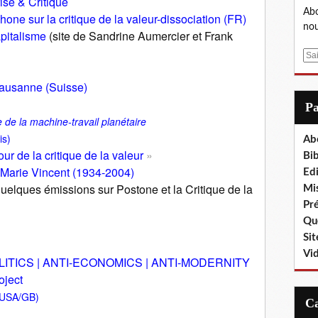
ise & Critique
Abo
hone sur la critique de la valeur-dissociation
(FR)
nou
pitalisme
(site de Sandrine Aumercier et Frank
E
m
Lausanne (Suisse)
a
i
P
l
e de la machine-travail planétaire
is)
Ab
r de la critique de la valeur
»
Bib
n-Marie Vincent (1934-2004)
Edi
uelques émissions sur Postone et la Critique de la
Mis
Pr
Que
Sit
Vi
I-POLITICS | ANTI-ECONOMICS | ANTI-MODERNITY
oject
 (USA/GB)