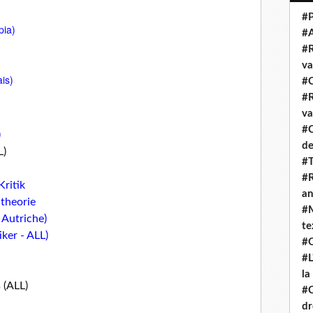
#P
pia)
#
#R
va
is)
#C
#R
va
#C
)
de
L)
#T
#R
Kritik
an
ntheorie
#M
 Autriche)
te
iker - ALL)
#Q
#L
la
s
(ALL)
#C
dr