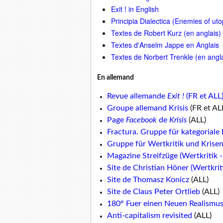
Exit ! in English
Principia Dialectica (Enemies of uto
Textes de Robert Kurz (en anglais)
Textes d'Anselm Jappe en Anglais
Textes de Norbert Trenkle (en angla
En allemand
Revue allemande
Exit !
(FR et ALL
Groupe allemand Krisis
(FR et AL
Page
Facebook
de
Krisis
(ALL)
Fractura. Gruppe für kategoriale 
Gruppe für Wertkritik und Krise
Magazine Streifzüge (Wertkritik -
Site de Christian Höner (Wertkrit
Site de Thomasz Konicz
(ALL)
Site de Claus Peter Ortlieb
(ALL)
180° Fuer einen Neuen Realismu
Anti-capitalism revisited
(ALL)