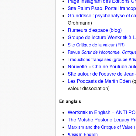
Page Instagram des Editions Cr
Site Palim Psao. Portail francop
Grundrisse : psychanalyse et ca
Grohmann)
Rumeurs d'espace (blog)
Groupe de lecture Wertkritik à 
Site
Critique de la valeur (FR)
Revue
Sortir de l'économie. Critiqu
Traductions françaises (groupe Kris
Nouvelle
«
Chaîne Youtube autou
Site autour de l'oeuvre de Jea
Les Podcasts de Martin Eden
(q
valeur-dissociation)
En anglais
Wertkritik in English – ANT
The Moishe Postone Legacy Pr
Marxism and the Critique of Value
Krisis
in English