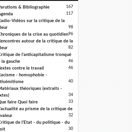
167
arutions & Bibliographie
117
Agenda
adio-Vidéos sur la critique de la
98
leur
96
hroniques de la crise au quotidien
encontres autour de la critique de la
82
leur
ritique de l'anticapitalisme tronqué
46
 la gauche
46
extes contre le travail
acisme - homophobie -
40
tisémitisme
atériaux théoriques (extraits -
34
xtes)
33
ue faire Quoi faire
'actualité au prisme de la critique de
32
 valeur
ritique de l'Etat - du politique - du
30
oit