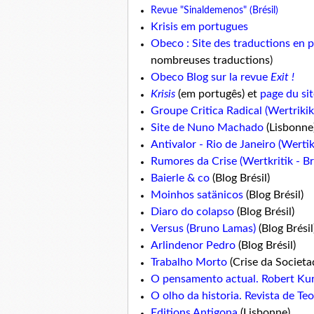
Revue "Sinaldemenos" (Brésil)
Krisis em portugues
Obeco : Site des traductions en 
nombreuses traductions
)
Obeco Blog sur la revue
Exit !
Krisis
(em portugês) et
page du site
Groupe Critica Radical (Wertrikik 
Site de Nuno Machado
(Lisbonne
Antivalor - Rio de Janeiro (Wertikr
Rumores da Crise (Wertkritik - Bré
Baierle & co
(Blog Brésil)
Moinhos satänicos
(Blog Brésil)
Diaro do colapso
(Blog Brésil)
Versus (Bruno Lamas)
(Blog Brésil
Arlindenor Pedro
(Blog Brésil)
Trabalho Morto
(Crise da Societa
O pensamento actual. Robert Ku
O olho da historia. Revista de Te
Editions Antigona
(Lisbonne)