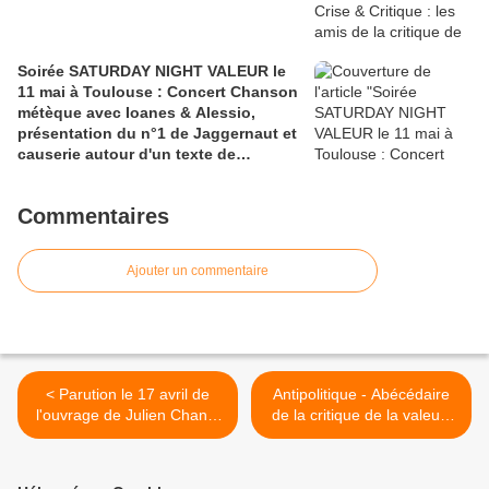
Soirée SATURDAY NIGHT VALEUR le
11 mai à Toulouse : Concert Chanson
métèque avec Ioanes & Alessio,
présentation du n°1 de Jaggernaut et
causerie autour d'un texte de
Roswitha Scholz, Le patriarcat
producteur de marchandises. Thèses
Commentaires
sur "Capitalisme et rapports de
genre" (à L'itinéraire-Bis)
Ajouter un commentaire
< Parution le 17 avril de
Antipolitique - Abécédaire
l'ouvrage de Julien Chanet
de la critique de la valeur-
– L’Incendie universel. Le
dissociation >
sujet de l’antisionisme à
gauche (Editions Crise &