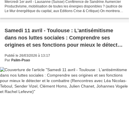
Mercredi 1er avril - Lausanne (Suisse) Conférence de Sandrine Aumercier
Productivisme, mobilisation de toutes les énergies disponibles ? (autrice de
Le Mur énergétique du capital, aux Editions Crise & Critique) On montrera
pourquoi le productivisme est...
Samedi 11 avril - Toulouse : L'antisémitisme
dans nos luttes sociales : Comprendre ses
origines et ses fonctions pour mieux le détecter
et le combattre (Rencontres avec Léa Nicolas-
Publié le 26/03/2026 à 13:17
Teboul, Sender Vizel, Clément Homs, Julien
Par
Palim-Psao
Chanet, Johannes Vogele et Rachel Lefevre)