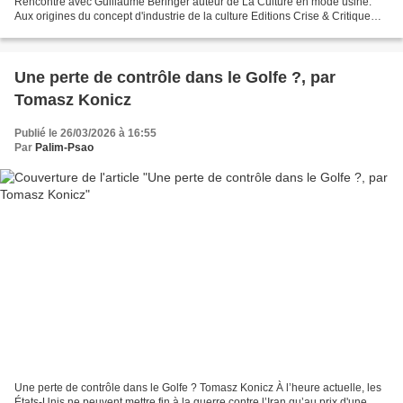
Rencontre avec Guillaume Beringer auteur de La Culture en mode usine.
Aux origines du concept d'industrie de la culture Editions Crise & Critique
Lorsque Theodor W. Adorno et Max...
Une perte de contrôle dans le Golfe ?, par
Tomasz Konicz
Publié le 26/03/2026 à 16:55
Par
Palim-Psao
Une perte de contrôle dans le Golfe ? Tomasz Konicz À l’heure actuelle, les
États-Unis ne peuvent mettre fin à la guerre contre l’Iran qu’au prix d'une