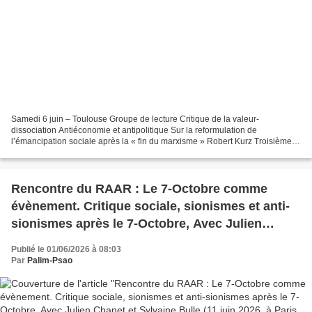
Samedi 6 juin – Toulouse Groupe de lecture Critique de la valeur-
dissociation Antiéconomie et antipolitique Sur la reformulation de
l’émancipation sociale après la « fin du marxisme » Robert Kurz Troisième
séance de lecture Pizzéria Belfort, 2 rue Bertrand...
Rencontre du RAAR : Le 7-Octobre comme
évènement. Critique sociale, sionismes et anti-
sionismes après le 7-Octobre, Avec Julien
Chanet et Sylvaine Bulle (11 juin 2026, à Paris,
Publié le 01/06/2026 à 08:03
au Maltais Rouge à 19h)
Par
Palim-Psao