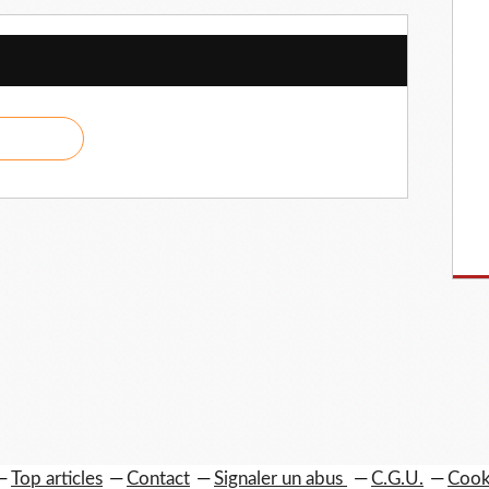
Top articles
Contact
Signaler un abus
C.G.U.
Cook