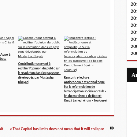
20
20
20
20
20
20
20
20
: Appel à
ise &
Contributions servant à
rectifier l’opinion du public sur
la révolution dans les pays sous-
développés, par Mustapha
Rencontre-lecture :
Khayati
Antiéconomie et antipolitique
Sur la reformulation de
l’émancipation sociale après la «
fin du marxisme » de Robert
Kurz ( Samedi 6 juin - Toulouse)
Evgueni Pasukanis, « La théorie générale du droit et le marxisme » [EDI, 1970, en PDF]
« That Capital has limits does not mean that it will collapse » (An interview with Moishe Postone, 2016)