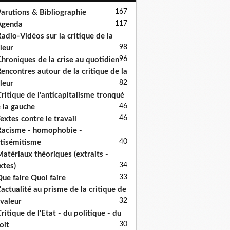
167
arutions & Bibliographie
117
Agenda
adio-Vidéos sur la critique de la
98
leur
96
hroniques de la crise au quotidien
encontres autour de la critique de la
82
leur
ritique de l'anticapitalisme tronqué
46
 la gauche
46
extes contre le travail
acisme - homophobie -
40
tisémitisme
atériaux théoriques (extraits -
34
xtes)
33
ue faire Quoi faire
'actualité au prisme de la critique de
32
 valeur
ritique de l'Etat - du politique - du
30
oit