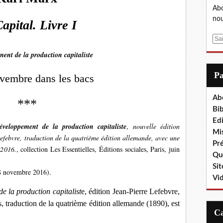
Abo
nou
apital. Livre I
E
m
ent de la production capitaliste
a
i
P
vembre dans les bacs
l
Ab
***
Bib
Edi
éveloppement de la production capitaliste
,
nouvelle édition
Mis
efebvre, traduction de la quatrième édition allemande, avec une
Pr
 2016.
, collection Les Essentielles, Éditions sociales, Paris, juin
Que
Sit
28 novembre 2016).
Vi
e la production capitalist
e, édition Jean-Pierre Lefebvre,
s, traduction de la quatrième édition allemande (1890), est