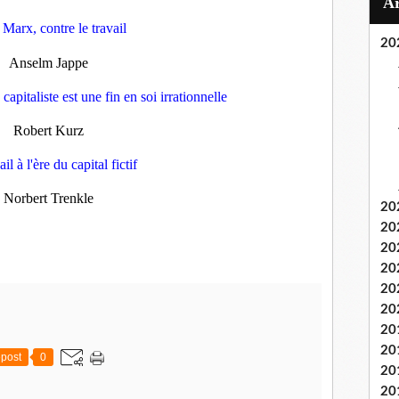
Marx, contre le travail
20
Anselm Jappe
pitaliste est une fin en soi irrationnelle
Robert Kurz
il à l'ère du capital fictif
Norbert Trenkle
20
20
20
20
20
20
20
20
post
0
20
20