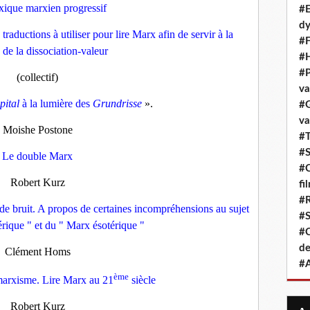
exique marxien progressif
#E
dy
 traductions à utiliser pour lire Marx afin de servir à la
#F
e de la dissociation-valeur
#H
#P
(collectif)
va
pital
à la lumière des
Grundrisse
».
#G
va
Moishe Postone
#T
#S
Le double Marx
#C
Robert Kurz
fi
#R
de bruit. A propos de certaines incompréhensions au sujet
#S
rique " et du " Marx ésotérique "
#C
de
Clément Homs
#A
ème
marxisme. Lire Marx au 21
siècle
Robert Kurz