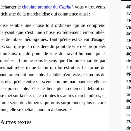
lécharger le
chapitre premier du
Capital
, vous y trouverez
#P
fétichisme de la marchandise qui commence ainsi :
#
#R
dise semble une chose tout ordinaire qui se comprend
va
nalysant que c'est une chose extrêmement embrouillée,
#C
 et de lubies théologiques. Tant qu'elle est valeur d'usage,
#R
x, soit que je la considère du point de vue des propriétés
va
ns humains, ou du point de vue du travail humain qui la
#C
propriétés. Il tombe sous le sens que l'homme modifie par
de
res naturelles d'une façon qui lui est utile. La forme du
#T
and on en fait une table. La table n'en reste pas moins du
#R
ais dès qu'elle entre en scène comme marchandise, elle se
an
#M
 suprasensible. Elle ne tient plus seule­ment debout en
te
 se met sur la tête, face à toutes les autres marchandises, et
#Q
ute une série de chimères qui nous surprennent plus encore
#L
nne, elle se mettait soudain à danser...
»
la
Autres textes
#C
dr