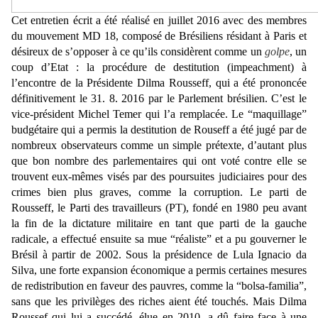
Cet entretien écrit a été réalisé en juillet 2016 avec des membres
du mouvement MD 18, composé de Brésiliens résidant à Paris et
désireux de s’opposer à ce qu’ils considèrent comme un
golpe
, un
coup d’Etat : la procédure de destitution (impeachment) à
l’encontre de la Présidente Dilma Rousseff, qui a été prononcée
définitivement le 31. 8. 2016 par le Parlement brésilien. C’est le
vice-président Michel Temer qui l’a remplacée. Le “maquillage”
budgétaire qui a permis la destitution de Rouseff a été jugé par de
nombreux observateurs comme un simple prétexte, d’autant plus
que bon nombre des parlementaires qui ont voté contre elle se
trouvent eux-mêmes visés par des poursuites judiciaires pour des
crimes bien plus graves, comme la corruption. Le parti de
Rousseff, le Parti des travailleurs (PT), fondé en 1980 peu avant
la fin de la dictature militaire en tant que parti de la gauche
radicale, a effectué ensuite sa mue “réaliste” et a pu gouverner le
Brésil à partir de 2002. Sous la présidence de Lula Ignacio da
Silva, une forte expansion économique a permis certaines mesures
de redistribution en faveur des pauvres, comme la “bolsa-familia”,
sans que les privilèges des riches aient été touchés. Mais Dilma
Roussef qui lui a succédé, élue en 2010, a dû faire face à une