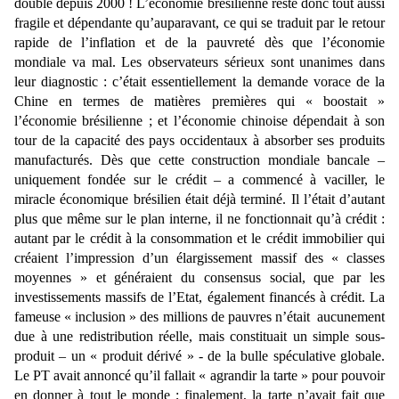
doublé depuis 2000 ! L’économie brésilienne reste donc tout aussi
fragile et dépendante qu’auparavant, ce qui se traduit par le retour
rapide de l’inflation et de la pauvreté dès que l’économie
mondiale va mal. Les observateurs sérieux sont unanimes dans
leur diagnostic : c’était essentiellement la demande vorace de la
Chine en termes de matières premières qui « boostait »
l’économie brésilienne ; et l’économie chinoise dépendait à son
tour de la capacité des pays occidentaux à absorber ses produits
manufacturés. Dès que cette construction mondiale bancale –
uniquement fondée sur le crédit – a commencé à vaciller, le
miracle économique brésilien était déjà terminé. Il l’était d’autant
plus que même sur le plan interne, il ne fonctionnait qu’à crédit :
autant par le crédit à la consommation et le crédit immobilier qui
créaient l’impression d’un élargissement massif des « classes
moyennes » et généraient du consensus social, que par les
investissements massifs de l’Etat, également financés à crédit. La
fameuse « inclusion » des millions de pauvres n’était aucunement
due à une redistribution réelle, mais constituait un simple sous-
produit – un « produit dérivé » - de la bulle spéculative globale.
Le PT avait annoncé qu’il fallait « agrandir la tarte » pour pouvoir
en donner à tout le monde ; finalement, la tarte n’avait fait que