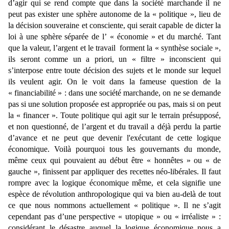
d’agir qui se rend compte que dans la société marchande il ne
peut pas exister une sphère autonome de la « politique », lieu de
la décision souveraine et consciente, qui serait capable de dicter la
loi à une sphère séparée de l’ « économie » et du marché. Tant
que la valeur, l’argent et le travail forment la « synthèse sociale »,
ils seront comme un a priori, un « filtre » inconscient qui
s’interpose entre toute décision des sujets et le monde sur lequel
ils veulent agir. On le voit dans la fameuse question de la
« financiabilité » : dans une société marchande, on ne se demande
pas si une solution proposée est appropriée ou pas, mais si on peut
la « financer ». Toute politique qui agit sur le terrain présupposé,
et non questionné, de l’argent et du travail a déjà perdu la partie
d’avance et ne peut que devenir l'exécutant de cette logique
économique. Voilà pourquoi tous les gouvernants du monde,
même ceux qui pouvaient au début être « honnêtes » ou « de
gauche », finissent par appliquer des recettes néo-libérales. Il faut
rompre avec la logique économique même, et cela signifie une
espèce de révolution anthropologique qui va bien au-delà de tout
ce que nous nommons actuellement « politique ». Il ne s’agit
cependant pas d’une perspective « utopique » ou « irréaliste » :
considérant le désastre auquel la logique économique nous a