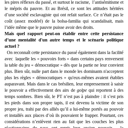
les pires réflexes du passé, et surtout le racisme, l’antisémitisme et
le mépris du pauvre. Et au Brésil, ce sont les attitudes héritées
d’une société esclavagiste qui ont refait surface. Ce n’était pas le
coût (assez modéré) de la bolsa-familia qui scandalisait, mais
l’idée même que le pauvre puisse avoir des droits.
Mais quel rapport peut-on établir entre cette persistance
d’une mentalité d'un autre temps et le scénario politique
actuel ?
On reconnaît cette persistance du passé également dans la facilité
avec laquelle les « pouvoirs forts » dans certains pays renversent
la table du jeu « démocratique » dès que la partie ne leur convient
plus. Bien sûr, nulle part dans le monde les dominants n'acceptent
plus les règles « démocratiques » qu'eux-mêmes avaient établies
auparavant. Mais dans le cas brésilien, leur empressement à saisir
le pouvoir a effectivement des airs de
golpe
qui reportent à des
temps sombres. Bien sûr, le PT n’est pas à plaindre : il s’est pris
les pieds dans son propre tapis, il est devenu la victime de son
propre jeu, trahi par des alliés qu’il a lui-même portés au pouvoir
et installés aux places d’où ils pouvaient le frapper. Pourtant, ces
considérations n’enlèvent rien au fait que les couches les plus
réactionnaires du pays ont repris leur ancien pouvoir – la