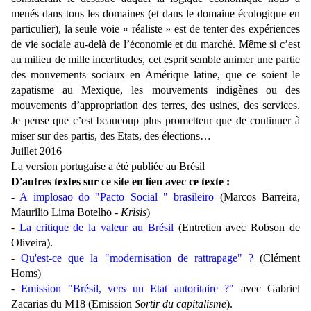
menés dans tous les domaines (et dans le domaine écologique en
particulier), la seule voie « réaliste » est de tenter des expériences
de vie sociale au-delà de l’économie et du marché. Même si c’est
au milieu de mille incertitudes, cet esprit semble animer une partie
des mouvements sociaux en Amérique latine, que ce soient le
zapatisme au Mexique, les mouvements indigènes ou des
mouvements d’appropriation des terres, des usines, des services.
Je pense que c’est beaucoup plus prometteur que de continuer à
miser sur des partis, des Etats, des élections…
Juillet 2016
La version portugaise a été publiée au Brésil
D'autres textes sur ce site en lien avec ce texte :
-
A implosao do "Pacto Social " brasileiro
(Marcos Barreira,
Maurilio Lima Botelho -
Krisis
)
-
La critique de la valeur au Brésil
(Entretien avec Robson de
Oliveira).
-
Qu'est-ce que la "modernisation de rattrapage" ?
(Clément
Homs)
-
Emission "Brésil, vers un Etat autoritaire ?"
avec Gabriel
Zacarias du M18 (Emission
Sortir du capitalisme
).