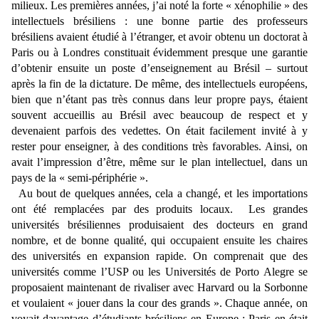
milieux. Les premières années, j’ai noté la forte « xénophilie » des
intellectuels brésiliens : une bonne partie des professeurs
brésiliens avaient étudié à l’étranger, et avoir obtenu un doctorat à
Paris ou à Londres constituait évidemment presque une garantie
d’obtenir ensuite un poste d’enseignement au Brésil – surtout
après la fin de la dictature. De même, des intellectuels européens,
bien que n’étant pas très connus dans leur propre pays, étaient
souvent accueillis au Brésil avec beaucoup de respect et y
devenaient parfois des vedettes. On était facilement invité à y
rester pour enseigner, à des conditions très favorables. Ainsi, on
avait l’impression d’être, même sur le plan intellectuel, dans un
pays de la « semi-périphérie ».
Au bout de quelques années, cela a changé, et les importations
ont été remplacées par des produits locaux. Les grandes
universités brésiliennes produisaient des docteurs en grand
nombre, et de bonne qualité, qui occupaient ensuite les chaires
des universités en expansion rapide. On comprenait que des
universités comme l’USP ou les Universités de Porto Alegre se
proposaient maintenant de rivaliser avec Harvard ou la Sorbonne
et voulaient « jouer dans la cour des grands ». Chaque année, on
voyait davantage d’étudiants brésiliens en Europe : Paris en était