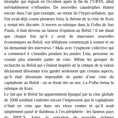
triomphe qui régnait en Occident après la fin de l’URSS, allait
inévitablement s’effondrer. De nouvelles catastrophes étaient
encore dans l’air (par exemple, un retour de l’hyper-inflation, que
l'on avait déjà connu plusieurs fois), la théorie de la crise de Kurz
y restait très discutée. A travers sa rubrique dans la
Folha de Sao
Paulo
, il était devenu un faiseur d'opinion au Brésil ! Il me disait
que chaque fois qu’il y avait de mauvaises nouvelles
économiques au Brésil, son téléphone commençait à sonner et on
lui demandait des interviews ! Mais avec l’euphorie collective qui
a commencé à s’installer pendant les années Lula, personne ne
voulait plus entendre parler de crise. Même les groupes de
recherche au Brésil qui s’étaient inspirés de la critique de la valeur
déclaraient désormais n'en garder seulement que certains aspects,
qu’il était désormais impossible de parler d’une crise du
capitalisme au Brésil : on se ferait rire au nez. La
Folha
ferma la
rubrique de Kurz.
Le fait que le Brésil fut apparemment épargné par la crise globale
de 2008 semblait conforter encore l’impression que le capitalisme
n’était en crise que dans ses vieux centres et qu’il avait
simplement passé le flambeau à l’ex-périphérie : les fameux pays
du BRICS. Ainsi, la sensation de nouvelle richesse