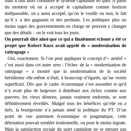
mais il faut alors combattre le système capitaliste tel quel. A partir
du moment où on a accepté le capitalisme comme horizon
indépassable, on a aussi accepté, qu’on le veuille ou non, le fait
qu’il y a des gagnants et des perdants. Les politiques plus ou
moins sages des gouvernements en charge ne peuvent y changer
que des détails – on le voit tous les jours.
On pourrait dire ainsi que ce qui a finalement échoué a été ce
projet que Robert Kurz avait appelé de « modernisation de
rattrapage »
Oui, exactement. Si l’on peut appliquer le concept d’« arriéré »
c’est aussi dans cet autre sens : l’échec de la « modernisation de
rattrapage » a montré que la modernisation de la société
brésilienne elle-même n’était, à beaucoup d’égards, qu’un vernis
superficiel. Dès que le cadre économique s’est assombri et qu'il
n’y avait plus de largesses à distribuer aux riches comme aux
pauvres, les vieux démons, jamais vraiment endormis, se sont
définitivement réveillés. Malgré tous les bénéfices qu’elle en a
tirés, la bourgeoisie n’a jamais aimé la politique du PT. D’un
point de vue purement économique et pragmatique, cette
détestation pouvait sembler irrationnelle, ou pour le moins ingrate.
Mais la satisfaction sociale du sujet capitaliste ne se mesure pas