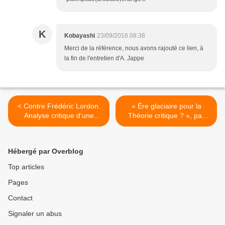
K
Kobayashi
23/09/2016 08:38
Merci de la référence, nous avons rajouté ce lien, à
la fin de l'entretien d'A. Jappe
< Contre Frédéric Lordon.
« Ère glaciaire pour la
Analyse critique d'une
Théorie critique ? », par
position spinoziste,
Robert Kurz >
altercapitaliste keynésienne
et nationale-étatiste
Hébergé par Overblog
[Emission "Sortir du
capitalisme" du 12 sept.
Top articles
2016]
Pages
Contact
Signaler un abus