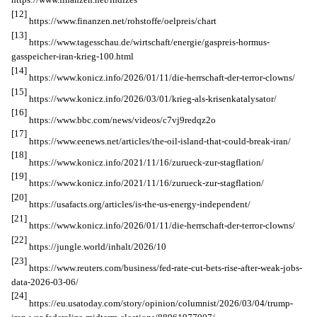
[12]
https://www.finanzen.net/rohstoffe/oelpreis/chart
[13]
https://www.tagesschau.de/wirtschaft/energie/gaspreis-hormus-
gasspeicher-iran-krieg-100.html
[14]
https://www.konicz.info/2026/01/11/die-herrschaft-der-terror-clowns/
[15]
https://www.konicz.info/2026/03/01/krieg-als-krisenkatalysator/
[16]
https://www.bbc.com/news/videos/c7vj9redqz2o
[17]
https://www.eenews.net/articles/the-oil-island-that-could-break-iran/
[18]
https://www.konicz.info/2021/11/16/zurueck-zur-stagflation/
[19]
https://www.konicz.info/2021/11/16/zurueck-zur-stagflation/
[20]
https://usafacts.org/articles/is-the-us-energy-independent/
[21]
https://www.konicz.info/2026/01/11/die-herrschaft-der-terror-clowns/
[22]
https://jungle.world/inhalt/2026/10
[23]
https://www.reuters.com/business/fed-rate-cut-bets-rise-after-weak-jobs-
data-2026-03-06/
[24]
https://eu.usatoday.com/story/opinion/columnist/2026/03/04/trump-