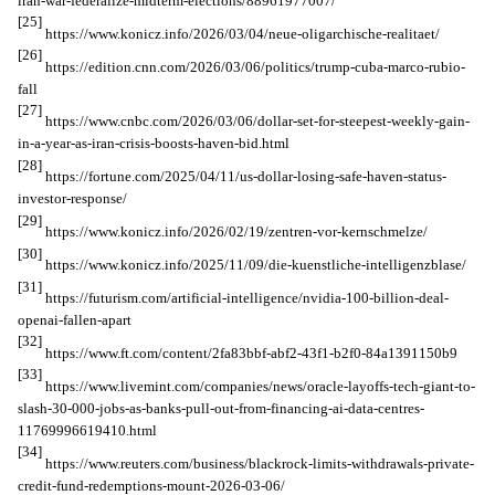
iran-war-federalize-midterm-elections/88961977007/
[25]
https://www.konicz.info/2026/03/04/neue-oligarchische-realitaet/
[26]
https://edition.cnn.com/2026/03/06/politics/trump-cuba-marco-rubio-
fall
[27]
https://www.cnbc.com/2026/03/06/dollar-set-for-steepest-weekly-gain-
in-a-year-as-iran-crisis-boosts-haven-bid.html
[28]
https://fortune.com/2025/04/11/us-dollar-losing-safe-haven-status-
investor-response/
[29]
https://www.konicz.info/2026/02/19/zentren-vor-kernschmelze/
[30]
https://www.konicz.info/2025/11/09/die-kuenstliche-intelligenzblase/
[31]
https://futurism.com/artificial-intelligence/nvidia-100-billion-deal-
openai-fallen-apart
[32]
https://www.ft.com/content/2fa83bbf-abf2-43f1-b2f0-84a1391150b9
[33]
https://www.livemint.com/companies/news/oracle-layoffs-tech-giant-to-
slash-30-000-jobs-as-banks-pull-out-from-financing-ai-data-centres-
11769996619410.html
[34]
https://www.reuters.com/business/blackrock-limits-withdrawals-private-
credit-fund-redemptions-mount-2026-03-06/