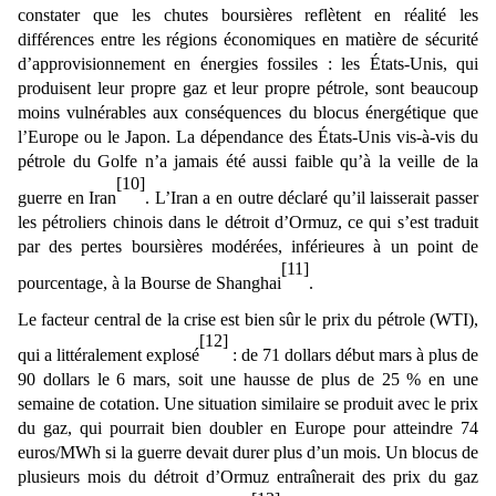
constater que les chutes boursières reflètent en réalité les
différences entre les régions économiques en matière de sécurité
d’approvisionnement en énergies fossiles : les États-Unis, qui
produisent leur propre gaz et leur propre pétrole, sont beaucoup
moins vulnérables aux conséquences du blocus énergétique que
l’Europe ou le Japon. La dépendance des États-Unis vis-à-vis du
pétrole du Golfe n’a jamais été aussi faible qu’à la veille de la
[10]
guerre en Iran
. L’Iran a en outre déclaré qu’il laisserait passer
les pétroliers chinois dans le détroit d’Ormuz, ce qui s’est traduit
par des pertes boursières modérées, inférieures à un point de
[11]
pourcentage, à la Bourse de Shanghai
.
Le facteur central de la crise est bien sûr le prix du pétrole (WTI),
[12]
qui a littéralement explosé
: de 71 dollars début mars à plus de
90 dollars le 6 mars, soit une hausse de plus de 25 % en une
semaine de cotation. Une situation similaire se produit avec le prix
du gaz, qui pourrait bien doubler en Europe pour atteindre 74
euros/MWh si la guerre devait durer plus d’un mois. Un blocus de
plusieurs mois du détroit d’Ormuz entraînerait des prix du gaz