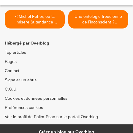
< Michel Feher, ou la
Une ontologie freudienne
misère (à tendance
de l’inconscient ?
antisémite) de la pseudo-
Remarques sur le texte de
critique de l'idéologie, par
Robert Bösch, par Sandrine
Clément Homs
Aumercier et Frank
Hébergé par Overblog
Grohmann >
Top articles
Pages
Contact
Signaler un abus
C.G.U.
Cookies et données personnelles
Préférences cookies
Voir le profil de Palim-Psao sur le portail Overblog
Créer un blog sur Overblog