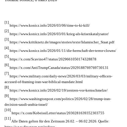
[1]
https://www.konicz.info/2026/03/06/time-to-ki-kill/
[2]
https://www.konicz.info/2026/03/01/krieg-als-krisenkatalysator/
[3]
https://www.kritiknetz.de/images/stories/texte/Islamischer_Staat.pdf
[4]
https://www.konicz.info/2026/01/11/die-herrschaft-der-terror-clowns/
[5]
https://x.com/Scavino47/status/2029661050174328878
[6]
https://x.com/AntiTrumpCanada/status/2029188769769730131
[7]
https://www.military.com/daily-news/2026/03/03/military-officers-
accused-of-framing-iran-war-biblical-mandate.html
[8]
https://www.konicz.info/2026/02/19/zentren-vor-kernschmelze/
[9]
https://www.washingtonpost.com/politics/2026/02/28/trump-iran-
decision-saudi-arabia-israel/
[10]
https://x.com/KobeissiLetter/status/2030281639352303755
[11]
Alle Daten gelten für den Zeitraum 26.02. – 06.02.2026. Quelle:
https://www.finanzen.net/indizes