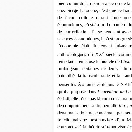
bien connu de la décroissance ou de la
chez Serge Latouche, c’est que ce franc
de façon critique durant toute une c
économiques, c’est-à-dire la manière don
de leur réflexion. En se penchant avec 
sciences économiques, il s’est progres
l’économie était finalement lui-mê
e
anthropologues du XX
siècle comme 
remettaient en cause le modèle de l’
hom
prolongeant certaines de leurs intuit
naturalité, la transculturalité et la tr
penser les économistes depuis le XVII
qu’il a proposé dans
L’invention de l’
écrit-il, elle n’est pas là comme ça, n
de comportement, autrement dit,
il n’y
dénaturalisation ne concernait pas se
fonctionnalisme postmarxiste d’un Mau
courageuse à la théorie substantiviste d