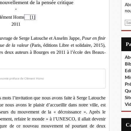
nouvellement de la pensée critique
Abo
*
nou
lément Homs
[1]
E
2011
m
a
l’ouvrage de Serge Latouche et Anselm Jappe,
Pour en finir
i
P
que de la valeur
(Paris, éditions Libre et solidaire, 2015),
l
ces deux auteurs à Bourges en 2011 à l
’
école des Beaux-
Ab
Bib
Edi
Mis
onomie préface de Clément Homs
Pr
Que
es mots l’invitation que nous avons faite à Serge Latouche
Sit
 nous avons le plaisir d’accueillir dans notre ville, est
Vi
seurs du mouvement de la « décroissance ». Après le
ement, refaire le monde » à l’UNESCO, il allait devenir
ergure de ce nouveau mouvement né pourtant de deux