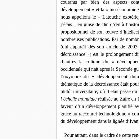
courants par bien des aspects cont
développement » et la « bio-économie 
nous appelions le « Latouche exotéri
j’étais ‒ en guise de clin d’œil à l’histo
propositionnel de son œuvre d’intellect
nombreuses publications. Par de nombr
(qui apparaît dès son article de 200
décroissance
»)
est le prolongement dir
d’autres la critique du « développem
occidentale qui naît après la Seconde gu
l’oxymore du « développement durab
thématique de la décroissance était pou
plutôt universitaire, où il était passé d
l’échelle mondiale
réalisée au Zaïre en 
faveur d’un développement planifié av
grâce au raccourci technologique » com
du développement dans la lignée d’Ivan Il
Pour autant, dans le cadre de cette renc