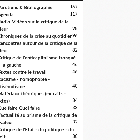
167
arutions & Bibliographie
117
Agenda
adio-Vidéos sur la critique de la
98
leur
96
hroniques de la crise au quotidien
encontres autour de la critique de la
82
leur
ritique de l'anticapitalisme tronqué
46
 la gauche
46
extes contre le travail
acisme - homophobie -
40
tisémitisme
atériaux théoriques (extraits -
34
xtes)
33
ue faire Quoi faire
'actualité au prisme de la critique de
32
 valeur
ritique de l'Etat - du politique - du
30
oit