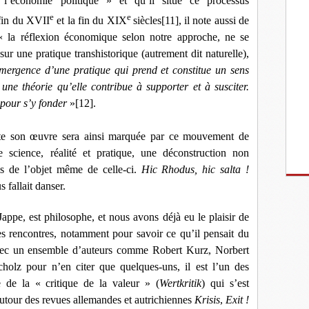
l’économie politique » et qu’il situe ce processus
e
e
 fin du XVII
et la fin du XIX
siècles
[11]
, il note aussi de
« la réflexion économique selon notre approche, ne se
r une pratique transhistorique (autrement dit naturelle),
émergence d’une pratique qui prend et constitue un sens
ne théorie qu’elle contribue à supporter et à susciter.
pour s’y fonder
»
[12]
.
e son œuvre sera ainsi marquée par ce mouvement de
 science, réalité et pratique, une déconstruction non
s de l’objet même de celle-ci.
Hic Rhodus, hic salta !
s fallait danser.
ppe, est philosophe, et nous avons déjà eu le plaisir de
es rencontres, notamment pour savoir ce qu’il pensait du
ec un ensemble d’auteurs comme Robert Kurz, Norbert
olz pour n’en citer que quelques-uns, il est l’un des
 de la « critique de la valeur » (
Wertkritik
) qui s’est
autour des revues allemandes et autrichiennes
Krisis
,
Exit !