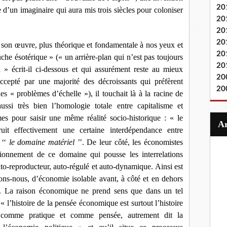
20
 d’un imaginaire qui aura mis trois siècles pour coloniser
20
20
20
son œuvre, plus théorique et fondamentale à nos yeux et
20
uche ésotérique » (« un arrière-plan qui n’est pas toujours
20
l » écrit-il ci-dessous et qui assurément reste au mieux
20
cepté par une majorité des décroissants qui préfèrent
20
es « problèmes d’échelle »), il touchait là à la racine de
ssi très bien l’homologie totale entre capitalisme et
es pour saisir une même réalité socio-historique
:
« le
ruit effectivement une certaine interdépendance entre
 ‘‘
le domaine matériel
’’. De leur côté, les économistes
tionnement de ce domaine qui pousse les interrelations
o-reproducteur, auto-régulé et auto-dynamique. Ainsi est
ons-nous, d’économie isolable avant, à côté et en dehors
e. La raison économique ne prend sens que dans un tel
e
« l’histoire de la pensée économique est surtout l’histoire
 comme pratique et comme pensée, autrement dit la