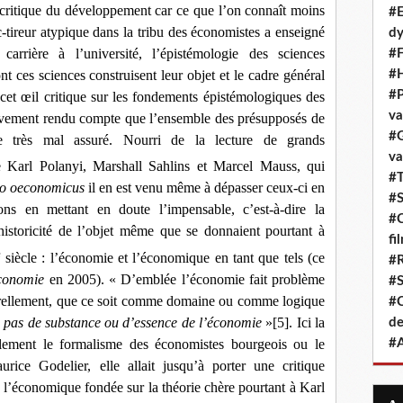
 critique du développement car ce que l’on connaît moins
#E
-tireur atypique dans la tribu des économistes a enseigné
dy
arrière à l’université, l’épistémologie des sciences
#F
t ces sciences construisent leur objet et le cadre général
#H
#P
cet œil critique sur les fondements épistémologiques des
va
sivement rendu compte que l’ensemble des présupposés de
#G
me très mal assuré. Nourri de la lecture de grands
va
Karl Polanyi, Marshall Sahlins et Marcel Mauss, qui
#T
o oeconomicus
il en est venu même à dépasser ceux-ci en
#S
ions en mettant en doute l’impensable, c’est-à-dire la
#C
anshistoricité de l’objet même que se donnaient pourtant à
fi
e
siècle : l’économie et l’économique en tant que tels (ce
#R
économie
en 2005). « D’emblée l’économie fait problème
#S
aturellement, que ce soit comme domaine ou comme logique
#C
 a pas de substance ou d’essence de l’économie
»
[5]
. Ici la
de
ulement le formalisme des économistes bourgeois ou le
#A
rice Godelier, elle allait jusqu’à porter une critique
e l’économique fondée sur la théorie chère pourtant à Karl