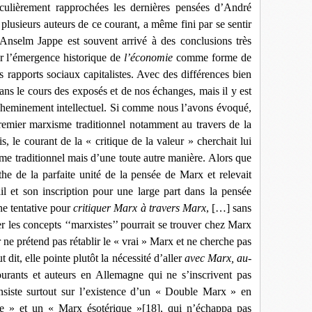
iculièrement rapprochées les dernières pensées d’André
plusieurs auteurs de ce courant, a même fini par se sentir
 Anselm Jappe est souvent arrivé à des conclusions très
r l’émergence historique de
l’économie
comme forme de
s rapports sociaux capitalistes. Avec des différences bien
ns le cours des exposés et de nos échanges, mais il y est
re cheminement intellectuel. Si comme nous l’avons évoqué,
remier marxisme traditionnel notamment au travers de la
s, le courant de la « critique de la valeur » cherchait lui
sme traditionnel mais d’une toute autre manière. Alors que
mythe de la parfaite unité de la pensée de Marx et relevait
il et son inscription pour une large part dans la pensée
e tentative pour
critiquer Marx à travers Marx
, […] sans
 les concepts ‘‘marxistes’’ pourrait se trouver chez Marx
r ne prétend pas rétablir le « vrai » Marx et ne cherche pas
t dit, elle pointe plutôt la nécessité d’aller
avec Marx, au-
rants et auteurs en Allemagne qui ne s’inscrivent pas
 insiste surtout sur l’existence d’un « Double Marx » en
ue » et un « Mar
x ésotérique »
[18]
, qui n’échappa pas