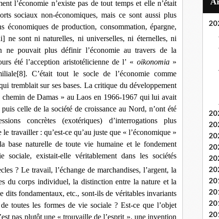
nt l’économie n’existe pas de tout temps et elle n’était
orts sociaux non-économiques, mais ce sont aussi plus
20
ons économiques de production, consommation, épargne,
i] ne sont ni naturelles, ni universelles, ni éternelles, ni
 ne pouvait plus définir l’économie au travers de la
urs été l’acception aristotélicienne de l’ «
oikonomia
»
liale
[8]
. C’était tout le socle de l’économie comme
e qui tremblait sur ses bases. La critique du développement
 « chemin de Damas » au Laos en 1966-1967 qui lui avait
) puis celle de la société de croissance au Nord, n’ont été
20
ions concrètes (exotériques) d’interrogations plus
20
le travailler : qu’est-ce qu’au juste que « l’économique »
20
a base naturelle de toute vie humaine et le fondement
20
 sociale, existait-elle véritablement dans les sociétés
20
cles ? Le travail, l’échange de marchandises, l’argent, la
20
es du corps individuel, la distinction entre la nature et la
20
20
 dits fondamentaux, etc., sont-ils de véritables invariants
20
e toutes les formes de vie sociale ? Est-ce que l’objet
20
st pas plutôt une « trouvaille de l’esprit », une invention