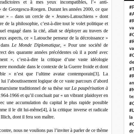
radictoires et à mes yeux incompatibles, l’« anti-
#P
» de Georgescu-Roegen. Durant les années 2000, ce que
#
que » ‒ dans un cercle de « Jeunes-Latouchiens » dont
#R
ire de la philosophie, c’est-à-dire tout le volet politique et
va
uel engagé dans la cité, allait se déployer au travers de
#C
eux aspects, ce « Latouche penseur de la décroissance »
#R
3 dans
Le Monde Diplomatique,
«
Pour une société de
va
ect des quarante années précédentes où il a porté avec
#C
ent », c’est-à-dire la critique d’une vaste idéologie
de
erre mondiale dans le contexte de la Guerre froide et dont
#T
le » n’est que l’ultime avatar contemporain
[3]
. La
#R
r lui l’aboutissement logique de ce vaste parcours d’abord
an
u marxisme traditionnel de sa thèse sur
La paupérisation à
#M
1964-1966 et qu’il concluait par « un vibrant plaidoyer en
te
ec une accumulation du capital le plus rapide possible
#Q
me il le dit lui-même
[4]
, à la critique inverse et radicale
#L
lich, dont il fera son maître.
la
#C
ontre, nous ne voulions pas l’inviter à parler de ce thème
dr