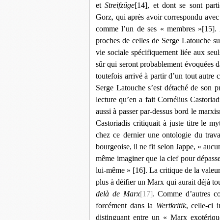
et
Streifzüge
[14]
, et dont se sont part
Gorz, qui après avoir correspondu avec 
comme l’un de ses « membres »
[15]
.
proches de celles de Serge Latouche su
vie sociale spécifiquement liée aux seul
sûr qui seront probablement évoquées da
toutefois arrivé à partir d’un tout aut
Serge Latouche s’est détaché de son p
lecture qu’en a fait Cornélius Castoriadi
aussi à passer par-dessus bord le marxi
Castoriadis critiquait à juste titre le 
chez ce dernier une ontologie du trava
bourgeoise, il ne fit selon Jappe, «
aucun
même imaginer que la clef pour dépasser
lui-même »
[16]
. La critique de la valeu
plus à déifier un Marx qui aurait déjà tou
delà de Marx
[17]
.
Comme d’autres cou
forcément dans la
Wertkritik
, celle-ci
distinguant entre un « Marx exotériq