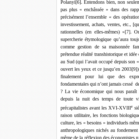
Polanyi
[6]
. Entendons bien, non seuleme
pas plus « enchâssée » dans des rapp
précisément l’ensemble « des opérati
investissement, achats, ventes, etc., [qu
rationnelles (en elles-mêmes) »
[7]
. On
supercherie étymologique qu’aura toujo
comme gestion de sa maisonnée fami
prétendue réalité transhistorique et idé
au Sud (qui l’avait occupé depuis son
ouvert les yeux et ce jusqu’en 2003
[9]
finalement pour lui que des express
fondamentales qui n’ont jamais cessé de 
? La vie économique qui nous paraît l
depuis la nuit des temps de toute vie
e
précapitalistes avant les XVI-XVIII
siè
raison utilitaire, les fonctions biologiqu
culture, les « besoins » individuels même
anthropologiques nichés au fondement d
même de la réflexion des économistes n’e