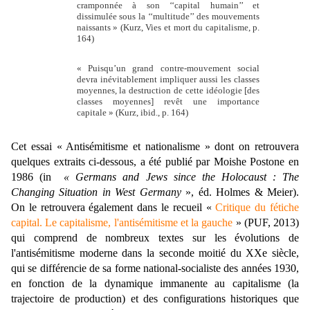
cramponnée à son ‘‘capital humain’’ et
dissimulée sous la ‘‘multitude’’ des mouvements
naissants » (Kurz, Vies et mort du capitalisme, p.
164)
« Puisqu’un grand contre-mouvement social
devra inévitablement impliquer aussi les classes
moyennes, la destruction de cette idéologie [des
classes moyennes] revêt une importance
capitale » (Kurz, ibid., p. 164)
Cet essai
«
Antisémitisme et nationalisme
»
dont on retrouvera
quelques extraits ci-dessous, a été publié par Moishe Postone en
1986 (in
« Germans and Jews since the Holocaust : The
Changing Situation in West Germany
», éd. Holmes & Meier).
On le retrouvera également dans le recueil «
Critique du fétiche
capital. Le capitalisme, l'antisémitisme et la gauche
» (PUF, 2013)
qui comprend de nombreux textes sur les évolutions de
l'antisémitisme moderne dans la seconde moitié du XXe siècle,
qui se différencie de sa forme national-socialiste des années 1930,
en fonction de la dynamique immanente au capitalisme (la
trajectoire de production) et des configurations historiques que