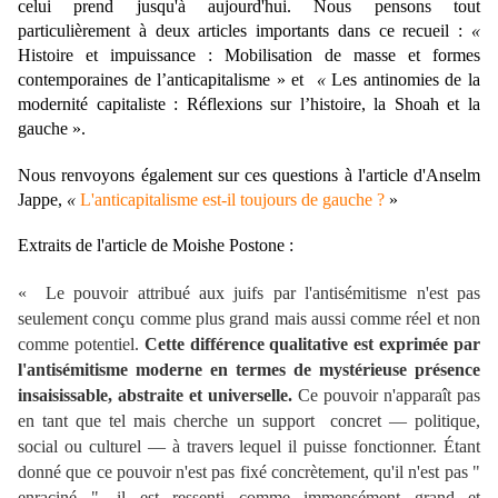
celui prend jusqu'à aujourd'hui. Nous pensons tout
particulièrement à deux articles importants dans ce recueil :
«
Histoire et impuissance : Mobilisation de masse et formes
contemporaines de l’anticapitalisme
»
et
«
Les antinomies de la
modernité capitaliste : Réflexions sur l’histoire, la Shoah et la
gauche
»
.
Nous renvoyons également sur ces questions à l'article d'Anselm
Jappe,
«
L'anticapitalisme est-il toujours de gauche ?
»
Extraits de l'article de Moishe Postone :
«
Le pouvoir attribué aux juifs par l'antisémitisme n'est pas
seulement conçu comme plus grand mais aussi comme réel et non
comme potentiel.
Cette différence qualitative est exprimée par
l'antisémitisme moderne en termes de mystérieuse présence
insaisissable, abstraite et universelle.
Ce pouvoir n'apparaît pas
en tant que tel mais cherche un support concret — politique,
social ou culturel — à travers lequel il puisse fonctionner. Étant
donné que ce pouvoir n'est pas fixé concrètement, qu'il n'est pas "
enraciné ", il est ressenti comme immensément grand et