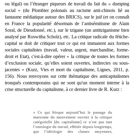
ou légal) ou l’étranger piqueurs de travail du fait du
«
dumping
social
»
(du Plombier polonais au racisme anti-chinois lié au
fantasme médiatique autour des BRICS), sur le juif (et on connaît
en France la popularité désormais de l’antisémitisme de Alain
Soral, de Dieudonné, etc.), sur le tzigane (un antitziganisme bien
analysé par Roswitha Scholz), etc. La critique radicale du fétiche-
capital se doit de critiquer tout ce qui est immanent aux formes
sociales
capitalistes (travail, valeur, argent, marchandise, forme-
droit et Etat)
, c'est-à-dire opérer
« la critique de toutes les formes
d’exclusion sociale, qu’elles soient ouvertes, indirectes ou sous-
jacentes » (Kurz, Vies et mort du capitalisme, Lignes, 2011, p.
156)
.
Nous renvoyons sur cette thématique des anticapitalismes
tronqués contemporains qui ne sont qu'un moment interne à la
crise structurelle du capitalisme, à ce dernier livre de R. Kurz
:
« Ce qui bloque aujourd’hui le passage du
marxisme du mouvement ouvrier à la critique
catégorielle [du capitalisme] ce n’est pas tant
l’ontologie du travail, effritée depuis longtemps,
que l’idéologie des classes moyennes,