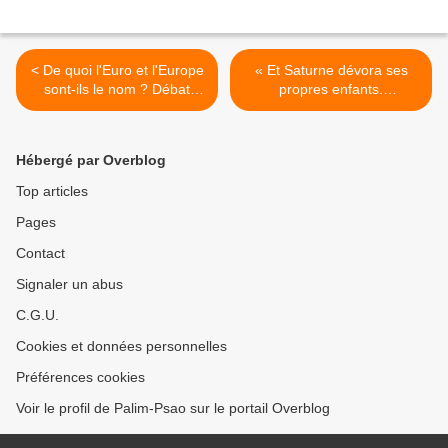
< De quoi l'Euro et l'Europe
« Et Saturne dévora ses
sont-ils le nom ? Débat
propres enfants.
entre Anselm Jappe et
Capitalisme, Cancer et
Cédric Durand sur l'Europe
Camorra : les déchets
[Enregistrement]
toxiques en Campanie »,
Hébergé par Overblog
par Nathan Brenu >
Top articles
Pages
Contact
Signaler un abus
C.G.U.
Cookies et données personnelles
Préférences cookies
Voir le profil de Palim-Psao sur le portail Overblog