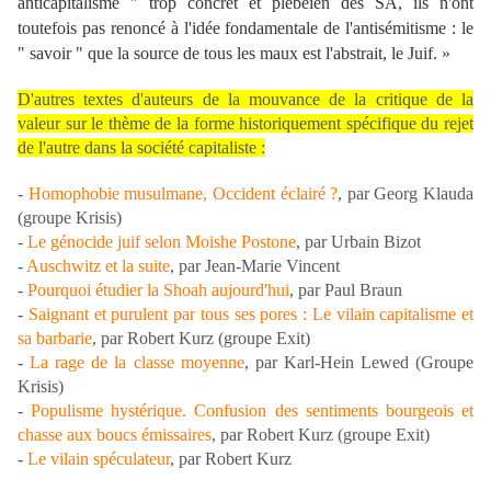
anticapitalisme " trop concret et plébéien des SA, ils n'ont
toutefois pas renoncé à l'idée fondamentale de l'antisémitisme : le
" savoir " que la source de tous les maux est l'abstrait, le Juif.
»
D'autres textes d'auteurs de la mouvance de la critique de la
valeur sur le thème de la forme historiquement spécifique du rejet
de l'autre dans la société capitaliste :
-
Homophobie musulmane, Occident éclairé ?
, par Georg Klauda
(groupe Krisis)
-
Le génocide juif selon Moishe Postone
, par Urbain Bizot
-
Auschwitz et la suite
, par Jean-Marie Vincent
-
Pourquoi étudier la Shoah aujourd'hui
, par Paul Braun
-
Saignant et purulent par tous ses pores : Le vilain capitalisme et
sa barbarie
, par Robert Kurz (groupe Exit)
-
La rage de la classe moyenne
, par Karl-Hein Lewed (Groupe
Krisis)
-
Populisme hystérique. Confusion des sentiments bourgeois et
chasse aux boucs émissaires
, par Robert Kurz (groupe Exit)
-
Le vilain spéculateur
, par Robert Kurz