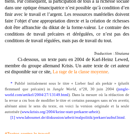
biens. Par conséquent, la participation de tous à la richesse sociale
dans une optique émancipatrice n’est possible qu’à condition d’en
finir avec le travail et l’argent. Les ressources matérielles doivent
faire l’objet d’une appropriation directe et la création de richesses
doit être affranchie du diktat de la forme-valeur. Le contraire des
conditions de travail précaires et dérégulées, ce n’est pas des
conditions de travail régulées, mais pas de travail du tout.
Traduction : Sînziana
Ci-dessous, un texte paru en 2004 de Karl-Heinz Lewed,
membre du groupe allemand
Krisis
. Un autre texte de cet auteur
est disponible sur ce site,
La rage de la classe moyenne
.
*
Publié initialement sous le titre «
Lieber faul als prekär » (plutôt
flemmard que précaire) in
Jungle World
, n°28, 30 juin 2004 (
jungle-
world.com/artikel/2004/27/13149.html
)
. Dans la mesure où la rédaction de
la revue a cru bon de modifier le titre et certains passages sans m’en avertir,
altérant ainsi le sens du texte, en voici la version originale et la seule
autorisée (
www.krisis.org/2004/keine-statt-prekaere-arbeit
)
.
[1]
www.labournet.de/diskussion/arbeit/realpolitik/prekaer/aufruf.html
.
#Textes contre le travail