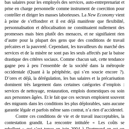
bas salaires pour les employés des services, auto-entreprenariat et
prise en charge personnelle comme instrument de coercition pour
contrôler et diriger les masses laborieuses. La
New Economy
vient
à peine de s’effondrer et il est déjà manifeste que flexibilité,
personnalisation et délocalisation ne constituaient nullement des
promesses mais bien plutôt des menaces, et ne signifiaient rien
d’autre pour la plupart des gens que des conditions de travail
précaires et la pauvreté. Cependant, les travailleurs du marché des
services et de la misère ne sont pas les seuls affectés par la baisse
drastique des critères sociaux. Comme chacun sait, cette tendance
gagne peu à peu l’ensemble de la société dans la métropole
occidentale (Quant à la périphérie, qui s’en soucie encore ?).
D’ores et déjà, la dérégulation, les bas salaires et la précarisation
dominent très largement dans certaines catégories d’emplois :
services de nettoyage, restauration, emplois domestiques ou soin
aux personnes âgées. Et le fait que ces secteurs emploient souvent
des migrants dans les conditions les plus déplorables, sans aucune
garantie légale et parfois même sans contrat, n’a rien d’accidentel.
Contre ces conditions de vie et de travail inacceptables, la
contestation grandit. La rencontre intitulée « Les coûts se
rebellent » qui s’est tenue en juin 2004 à Dortmund en est un