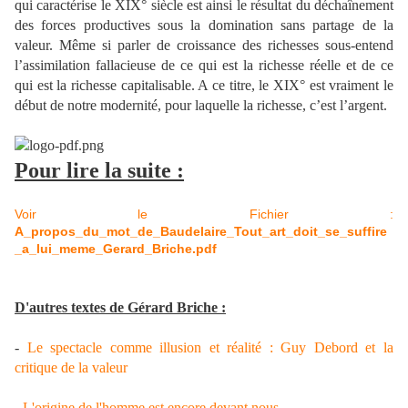
qui caractérise le
XIX° siècle est ainsi le résultat du déchaînement
des forces productives sous la domination
sans partage de la
valeur. Même si parler de croissance des richesses sous-entend
l’assimilation fallacieuse de ce qui est la richesse réelle et de ce
qui est la richesse
capitalisable. A ce titre, le XIX° est vraiment le
début de notre modernité, pour laquelle la
richesse, c’est l’argent.
Pour lire la suite :
Voir le Fichier :
A_propos_du_mot_de_Baudelaire_Tout_art_doit_se_suffire
_a_lui_meme_Gerard_Briche.pdf
D'autres textes de Gérard Briche :
-
Le spectacle comme illusion et réalité : Guy Debord et la
critique de la valeur
-
L'origine de l'homme est encore devant nous
.