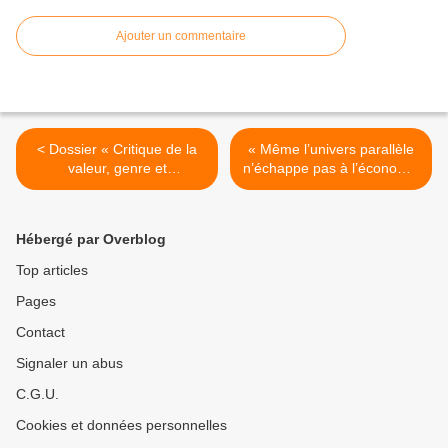
Ajouter un commentaire
< Dossier « Critique de la
« Même l’univers parallèle
valeur, genre et
n’échappe pas à l’économie
dominations : Roswitha
», par Robert Kurz. >
Scholz et la " dissociation-
valeur " »
Hébergé par Overblog
Top articles
Pages
Contact
Signaler un abus
C.G.U.
Cookies et données personnelles