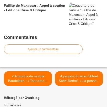
Konicz
Faillite de Makassar : Appel à soutien
- Editions Crise & Critique
Commentaires
Ajouter un commentaire
< A propos du mot de
A propos du livre d'Alfred
Baudelaire : « Tout art doit
Sohn-Rethel, « La pensée-
se suffire à lui-même ».
marchandise ». >
L’industrie culturelle et
l’apothéose de la
Hébergé par Overblog
marchandise absolue.
Top articles