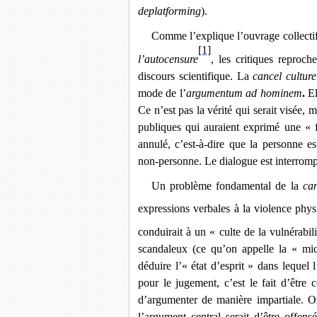
deplatforming
).
Comme l’explique l’ouvrage collecti
[1]
l’autocensure
, les critiques reproch
discours scientifique. La
cancel culture
mode de l’
argumentum ad hominem
.
El
Ce n’est pas la vérité qui serait visée,
publiques qui auraient exprimé une « f
annulé, c’est-à-dire que la personne es
non-personne. Le dialogue est interrom
Un problème fondamental de la
can
expressions verbales à la violence phy
conduirait à un « culte de la vulnérabili
scandaleux (ce qu’on appelle la « mic
déduire l’« état d’esprit » dans lequel
pour le jugement, c’est le fait d’être
d’argumenter de manière impartiale. On
l’argument central serait d’être offens