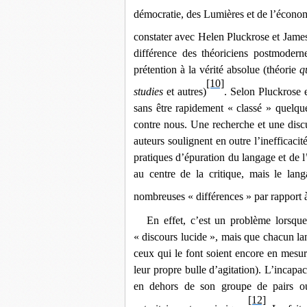
démocratie, des Lumières et de l’écono
constater avec Helen Pluckrose et Jame
différence des théoriciens postmoder
prétention à la vérité absolue (théorie
q
[10]
studies
et autres)
. Selon Pluckrose e
sans être rapidement « classé » quelque
contre nous. Une recherche et une disc
auteurs soulignent en outre l’inefficacité
pratiques d’épuration du langage et de l’
au centre de la critique, mais le lang
nombreuses « différences » par rapport à
En effet, c’est un problème lorsque
« discours lucide », mais que chacun l
ceux qui le font soient encore en mesu
leur propre bulle d’agitation). L’incapa
en dehors de son groupe de pairs ou d
[12]