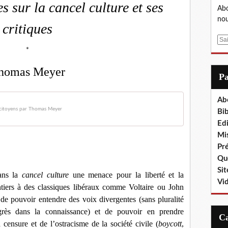
 sur la cancel culture et ses
Abo
nou
critiques
E
*
m
a
homas Meyer
i
P
l
Ab
s citoyens par Thomas Meyer
Bib
Edi
Mis
Pr
Que
Sit
ans la
cancel culture
une menace pour la liberté et la
Vi
ntiers à des classiques libéraux comme Voltaire ou John
e de pouvoir entendre des voix divergentes (sans pluralité
ogrès dans la connaissance) et de pouvoir en prendre
 censure et de l’ostracisme de la société civile (
boycott
,