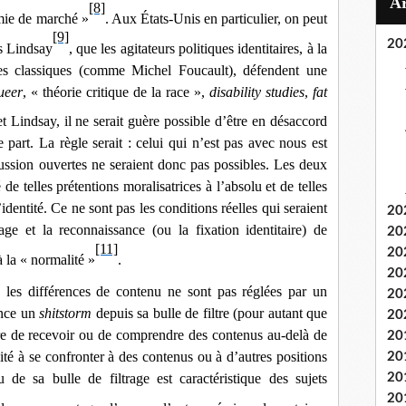
[8]
mie de marché »
. Aux États-Unis en particulier, on peut
[9]
20
s Lindsay
, que les agitateurs politiques identitaires, à la
nes classiques (comme Michel Foucault), défendent une
ueer
, « théorie critique de la race »,
disability studies
,
fat
t Lindsay, il ne serait guère possible d’être en désaccord
 part. La règle serait : celui qui n’est pas avec nous est
ussion ouvertes ne seraient donc pas possibles. Les deux
 de telles prétentions moralisatrices à l’absolu et de telles
identité. Ce ne sont pas les conditions réelles qui seraient
20
age et la reconnaissance (ou la fixation identitaire) de
20
[11]
20
 la « normalité »
.
20
 les différences de contenu ne sont pas réglées par un
20
ance un
shitstorm
depuis sa bulle de filtre (pour autant que
20
re de recevoir ou de comprendre des contenus au-delà de
20
cité à se confronter à des contenus ou à d’autres positions
20
e sa bulle de filtrage est caractéristique des sujets
20
20