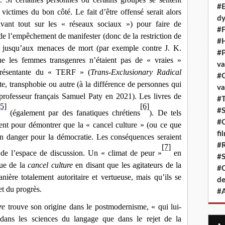
#E
victimes du bon côté. Le fait d’être offensé serait alors
dy
(avant tout sur les « réseaux sociaux ») pour faire de
#F
r de l’empêchement de manifester (donc de la restriction de
#H
t) jusqu’aux menaces de mort (par exemple contre J. K.
#P
ue les femmes transgenres n’étaient pas de « vraies »
va
présentante du « TERF » (
Trans-Exclusionary Radical
#G
lte, transphobie ou autre (à la différence de personnes qui
va
 professeur français Samuel Paty en 2021). Les livres de
#T
[5]
[6]
#S
(également par des fanatiques chrétiens
). De tels
#C
nt pour démontrer que la « cancel culture » (ou ce que
fi
un danger pour la démocratie. Les conséquences seraient
#R
[7]
 de l’espace de discussion. Un « climat de peur »
en
#S
que de la
cancel culture
en disant que les agitateurs de la
#C
ière totalement autoritaire et vertueuse, mais qu’ils se
de
et du progrès.
#A
re
trouve son origine dans le postmodernisme, « qui lui-
 dans les sciences du langage que dans le rejet de la