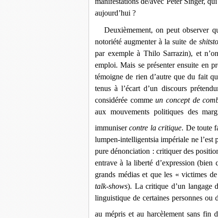
manifestations de/avec Peter Singer, qui
aujourd’hui ?
Deuxièmement, on peut observer que
notoriété augmenter à la suite de
shitst
par exemple à Thilo Sarrazin), et n’o
emploi. Mais se présenter ensuite en pr
témoigne de rien d’autre que du fait que
tenus à l’écart d’un discours prétend
considérée comme
un concept de comb
aux mouvements politiques des margi
immuniser
contre la critique
. De toute f
lumpen-intelligentsia impériale ne l’est
pure dénonciation : critiquer des positio
entrave à la liberté d’expression (bie
grands médias et que les « victimes de
talk-shows
). La critique d’un langage d
linguistique de certaines personnes ou 
au mépris et au harcèlement sans fin 