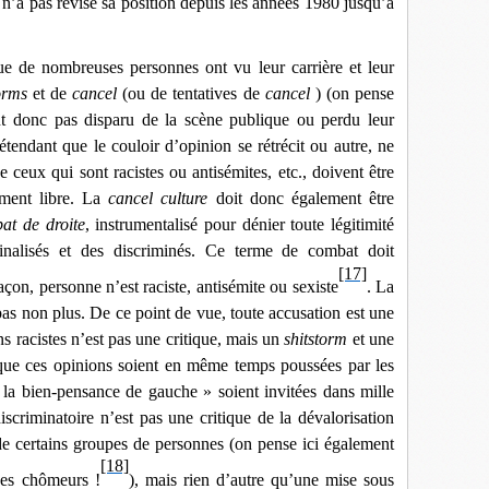
 n’a pas révisé sa position depuis les années 1980 jusqu’à
 de nombreuses personnes ont vu leur carrière et leur
orms
et de
cancel
(ou de tentatives de
cancel
) (on pense
nt donc pas disparu de la scène publique ou perdu leur
étendant que le couloir d’opinion se rétrécit ou autre, ne
 ceux qui sont racistes ou antisémites, etc., doivent être
ument libre. La
cancel culture
doit donc également être
at de droite
, instrumentalisé pour dénier toute légitimité
nalisés et des discriminés. Ce terme de combat doit
[17]
açon, personne n’est raciste, antisémite ou sexiste
. La
 pas non plus. De ce point de vue, toute accusation est une
ns racistes n’est pas une critique, mais un
shitstorm
et une
n que ces opinions soient en même temps poussées par les
 la bien-pensance de gauche » soient invitées dans mille
iscriminatoire n’est pas une critique de la dévalorisation
de certains groupes de personnes (on pense ici également
[18]
des chômeurs !
), mais rien d’autre qu’une mise sous