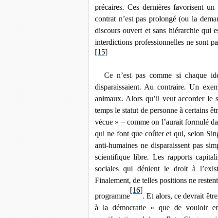
précaires. Ces dernières favorisent u
contrat n’est pas prolongé (ou la dema
discours ouvert et sans hiérarchie qui 
interdictions professionnelles ne sont p
[15]
Ce n’est pas comme si chaque idée 
disparaissaient. Au contraire. Un exem
animaux. Alors qu’il veut accorder le 
temps le statut de personne à certains êt
vécue » ‒ comme on l’aurait formulé dans
qui ne font que coûter et qui, selon Sin
anti-humaines ne disparaissent pas sim
scientifique libre. Les rapports capita
sociales qui dénient le droit à l’exi
Finalement, de telles positions ne resten
[16]
programme
. Et alors, ce devrait êtr
à la démocratie » que de vouloir emp