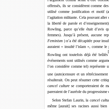
offensés, ils se considèrent comme des 
utilisé comme justification et motif 
l’agitation militante. Cela pouvant alle
la liberté de parole et d’enseignemen
Rowling, parce qu’elle était d’avis q
femmes). Jusqu’à présent, aucune re
Feminism
) n’a été décapitée pour insu
auraient « insulté l’islam », comme le
Rowling ont toutefois déjà été brûlés
événements sont utilisés comme argume
l’on considère comme tel) représente 
une (auto)censure et un rétrécissement
résulterait. On peut résumer cette criti
cancel culture
se comporteraient de man
pareraient de l’auréole du progressisme 
Selon Stefan Laurin, la
cancel cultu
même [aurait] ses racines aussi bien