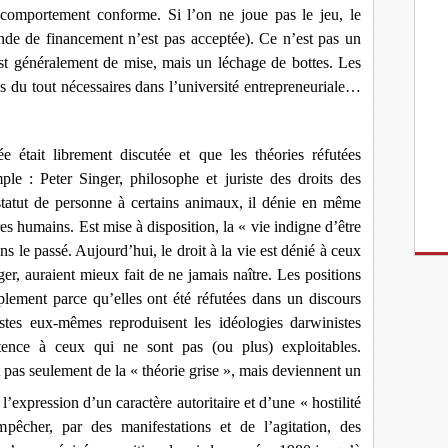
n comportement conforme. Si l’on ne joue pas le jeu, le
nde de financement n’est pas acceptée). Ce n’est pas un
est généralement de mise, mais un léchage de bottes. Les
as du tout nécessaires dans l’université entrepreneuriale…
était librement discutée et que les théories réfutées
ple : Peter Singer, philosophe et juriste des droits des
statut de personne à certains animaux, il dénie en même
res humains. Est mise à disposition, la « vie indigne d’être
 le passé. Aujourd’hui, le droit à la vie est dénié à ceux
ger, auraient mieux fait de ne jamais naître. Les positions
plement parce qu’elles ont été réfutées dans un discours
listes eux-mêmes reproduisent les idéologies darwinistes
stence à ceux qui ne sont pas (ou plus) exploitables.
t pas seulement de la « théorie grise », mais deviennent un
e l’expression d’un caractère autoritaire et d’une « hostilité
êcher, par des manifestations et de l’agitation, des