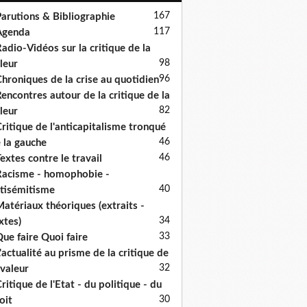
167
arutions & Bibliographie
117
Agenda
adio-Vidéos sur la critique de la
98
leur
96
hroniques de la crise au quotidien
encontres autour de la critique de la
82
leur
ritique de l'anticapitalisme tronqué
46
 la gauche
46
extes contre le travail
acisme - homophobie -
40
tisémitisme
atériaux théoriques (extraits -
34
xtes)
33
ue faire Quoi faire
'actualité au prisme de la critique de
32
 valeur
ritique de l'Etat - du politique - du
30
oit