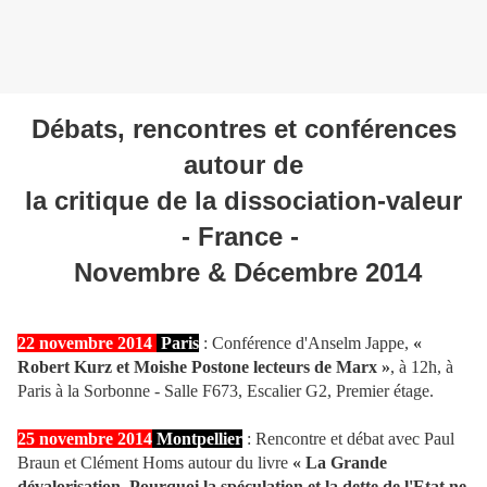
Débats, rencontres et conférences
autour
de
la critique de la dissociation-valeur
- France -
Novembre & Décembre 2014
22 novembre 2014
Paris
: Conférence d'Anselm Jappe,
«
Robert Kurz et Moishe Postone lecteurs de Marx
»
, à 12h, à
Paris à la Sorbonne - Salle F673, Escalier G2, Premier étage.
25 novembre 2014
Montpellier
: Rencontre et débat avec Paul
Braun et Clément Homs autour du livre
«
La Grande
dévalorisation. Pourquoi la spéculation et la dette de l'Etat ne