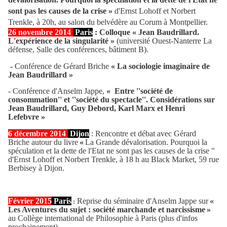
sont pas les causes de la crise
»
d'Ernst Lohoff et Norbert
Trenkle, à 20h, au salon du belvédère au Corum à Montpellier.
26 novembre 2014
Paris
: C
olloque
«
Jean Baudrillard.
L'expérience de la singularité
»
(université Ouest-Nanterre La
défense, Salle des conférences, bâtiment B).
-
Conférence de Gérard Briche
«
La sociologie imaginaire de
Jean Baudrillard
»
- Conférence d'Anselm Jappe,
«
Entre ''société de
consommation'' et ''société du spectacle''. Considérations sur
Jean Baudrillard, Guy Debord, Karl Marx et Henri
Lefebvre
»
6 décembre 2014
Dijon
: Rencontre et débat avec Gérard
Briche autour du livre
«
La Grande dévalorisation. Pourquoi la
spéculation et la dette de l'Etat ne sont pas les causes de la crise "
d'Ernst Lohoff et Norbert Trenkle, à 18 h au Black Market, 59 rue
Berbisey à Dijon.
Février 2015
Paris
Reprise du séminaire d'Anselm Jappe sur
«
:
Les Aventures du sujet : société marchande et narcissisme
»
au Collège international de Philosophie à Paris (plus d'infos
prochainement)