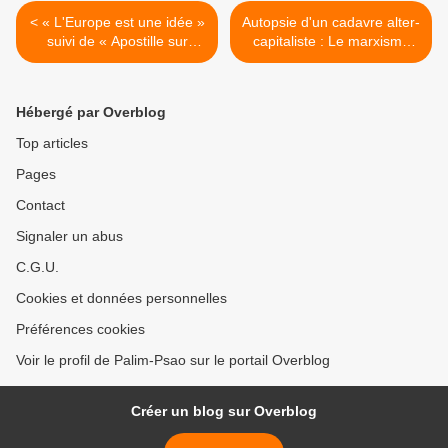
< « L'Europe est une idée »
Autopsie d'un cadavre alter-
suivi de « Apostille sur
capitaliste : Le marxisme
l'annexion de la presqu'île
traditionnel >
de la Crimée par Vladimir
Poutine », par Gérard
Hébergé par Overblog
Briche
Top articles
Pages
Contact
Signaler un abus
C.G.U.
Cookies et données personnelles
Préférences cookies
Voir le profil de Palim-Psao sur le portail Overblog
Créer un blog sur Overblog