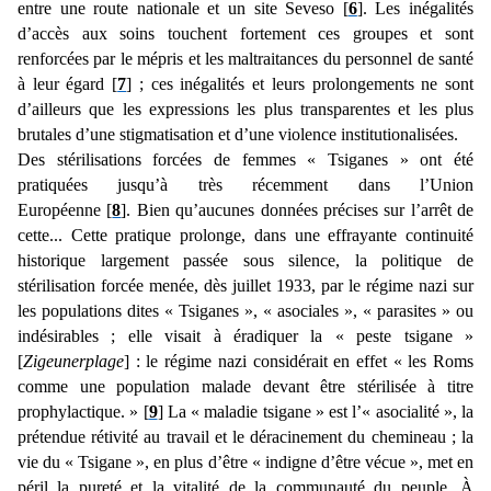
entre une route nationale et un site Seveso [
6
]. Les inégalités
d’accès aux soins touchent fortement ces groupes et sont
renforcées par le mépris et les maltraitances du personnel de santé
à leur égard [
7
] ; ces inégalités et leurs prolongements ne sont
d’ailleurs que les expressions les plus transparentes et les plus
brutales d’une stigmatisation et d’une violence institutionalisées.
Des stérilisations forcées de femmes « Tsiganes » ont été
pratiquées jusqu’à très récemment dans l’Union
Européenne [
8
]. Bien qu’aucunes données précises sur l’arrêt de
cette... Cette pratique prolonge, dans une effrayante continuité
historique largement passée sous silence, la politique de
stérilisation forcée menée, dès juillet 1933, par le régime nazi sur
les populations dites « Tsiganes », « asociales », « parasites » ou
indésirables ; elle visait à éradiquer la « peste tsigane »
[
Zigeunerplage
] : le régime nazi considérait en effet « les Roms
comme une population malade devant être stérilisée à titre
prophylactique. » [
9
] La « maladie tsigane » est l’« asocialité », la
prétendue rétivité au travail et le déracinement du chemineau ; la
vie du « Tsigane », en plus d’être « indigne d’être vécue », met en
péril la pureté et la vitalité de la communauté du peuple. À