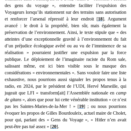
des gens du voyage », entendre faciliter l’expulsion des
Voyageurs lorsqu’ils stationnent sur des terrains sans autorisation
et renforcer l’arsenal répressif à leur endroit [
18
]. Argument
avancé : le droit à la propriété, bien sûr, mais également la
préservation de l’environnement. Ainsi, le texte stipule que « des
atteintes d’une exceptionnelle gravité à l’environnement du fait
d’un préjudice écologique avéré ou au vu de l’imminence de sa
réalisation » pourraient justifier une expulsion par la force
publique. Le déploiement de l’imaginaire raciste du Rom sale,
salissant même, est ici bien visible sous le masque des
considérations « environnementales ». Sans vouloir faire une liste
exhaustive, nous pourrions aussi signaler les propos tenus à la
radio, en 2024, par le président de l’UDI, Hervé Marseille, qui
jugeait que LFI « transform[ait] l’Assemblée nationale en
camp
de gitans
», alors que pour lui cette vénérable institution « ce n’est
pas les Saintes-Maries-de-la-Mer ! » [
19
] ; ou nous pourrions
évoquer les propos de Gilles Bourdouleix, actuel maire de Cholet,
pour qui, parlant des « Gens du Voyage », « Hitler n’en avait
peut-être pas tué
assez » [
20
].