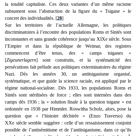
la totalité capitaliste. Ces deux variantes d’un même racisme
subsument sous l’abstraction de la figure du « Tsigane » le
concret des individualités. [
28
]
Sur les territoires de l’actuelle Allemagne, les politiques
discriminatoires à l’encontre des populations Roms et Sintés sont
inconstantes et sans grande cohérence jusqu’au XIXe siècle. Sous
l’Empire et dans la république de Weimar, des registres
commencent d’être tenus, des « camps tsiganes »
[
Zigeunerlagern
] sont construits, et la systématicité des
persécutions fait prélude aux politiques exterminatoires du régime
Nazi. Dès les années 30, un antitsiganisme organisé,
systématique, et que guide la science raciale, est appliqué par le
régime national-socialiste. Dès 1933, les populations Roms et
Sintés sont stérilisées de force ; elles sont internées dans des
camps dès 1936 ; la « solution finale à la question tsigane » est
ordonnée en 1938 par Himmler. Roswitha Scholz, alors, pose la
question que « l’histoire déchirée » (Enzo Traverso) du
XXe siècle semble suggérer : celle d’un ressaisissement conjoint
possible de l’antisémitisme et de l’antitsiganisme, dans ce qu’ils