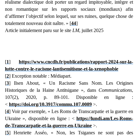
réalisme dialectique doit porter un regard impitoyable, intègre et
non romantique sur les rapports sociaux (mondiaux) afin
d’affirmer l’objectif selon lequel, sur ses ruines, quelque chose de
totalement nouveau doit naître. » [
44
]
Article initialement paru sur le site
LM
, juillet 2025
[
1
]
https://www.cncdh.fr/publications/rapport-2024-sur-la-
lutte-contre-le-racisme-lantisemitisme-et-la-xenophobie
[
2
] Exception notable : Médiapart.
[
3
] Ilsen About, « Un Racisme Sans Nom. Les Origines
Historiques de la Haine Antitsigane », dans
Communications
,
107(2), 2020, p. 89-101. Disponible en ligne :
<
https://doi.org/10.3917/commu.107.0089
>.
[
4
] Voir par exemple, « Les Roms de Transcarpatie et la guerre en
Ukraine », disponible en ligne : <
https://lundi.am/Les-Roms-
de-Transcarpatie-et-la-guerre-en-Ukraine
>.
[
5
] Henriette Asséo, « Non, les Tsiganes ne sont pas des