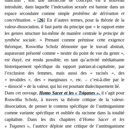
masculin ; soit une hiérarchie de concepts est à nouveau
introduite, dans laquelle l’indexation sexuée est bannie dans un
espace secondaire comme simple
problème de dérivation et
concrétisation
. » [
26
] En d’autres termes, pour la théorie de la
valeur-dissociation, il faut partir du principe que « le rapport entre
les genres structure lui-même de manière centrale le
principe de
synthèse sociale
. » Prenant comme prémisse cette exigence
théorique, Roswitha Scholz démontre que le travail abstrait,
auparavant présenté comme « neutre du point de vue du genre »,
est étayé, est rendu possible, en tant qu’activité médiatisante
historiquement spécifique du rapport patriarcal-capitaliste, par
l’exclusion des femmes, mais aussi des « racisés », des
« invalides », des « marginaux », etc. – c’est-à-dire par le
« dissocié » de la valeur, qui lui est pourtant dialectiquement lié.
Dans cet ouvrage,
Homo Sacer et les « Tsiganes »
,
il s’agit pour
Roswitha Scholz, à travers sa théorie critique de la valeur-
dissociation, de penser le contenu spécifique de l’antitsiganisme
comme variante spécifique et oubliée du racisme dans la totalité
capitaliste. Dans les dix chapitres d’
Homo Sacer et les
« Tsiganes »
, l’autrice déploie une critique de l’antitsiganisme