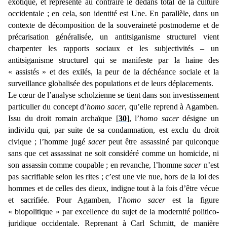
exotique, et représente au contraire le dedans total de la culture
occidentale ; en cela, son identité est Une. En parallèle, dans un
contexte de décomposition de la souveraineté postmoderne et de
précarisation généralisée, un antitsiganisme structurel vient
charpenter les rapports sociaux et les subjectivités – un
antitsiganisme structurel qui se manifeste par la haine des
« assistés » et des exilés, la peur de la déchéance sociale et la
surveillance globalisée des populations et de leurs déplacements.
Le cœur de l’analyse scholzienne se tient dans son investissement
particulier du concept d’
homo sacer
, qu’elle reprend à Agamben.
Issu du droit romain archaïque [
30
], l’
homo sacer
désigne un
individu qui, par suite de sa condamnation, est exclu du droit
civique ; l’homme jugé
sacer
peut être assassiné par quiconque
sans que cet assassinat ne soit considéré comme un homicide, ni
son assassin comme coupable ; en revanche, l’homme
sacer
n’est
pas sacrifiable selon les rites ; c’est une vie nue, hors de la loi des
hommes et de celles des dieux, indigne tout à la fois d’être vécue
et sacrifiée. Pour Agamben, l’
homo sacer
est la figure
« biopolitique » par excellence du sujet de la modernité politico-
juridique occidentale. Reprenant à Carl Schmitt, de manière