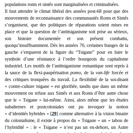
populations roms et sintés sont marginalisées et criminalisées.
Il faut attendre le climat libéral des années post-68 pour que des
mouvements de reconnaissance des communautés Roms et Sintés
s’organisent, que des politiques de réparations soient mises en
place et que la question de l’antitsiganisme soit prise au sérieux,
son histoire documentée et son présent combattu,
quoiqu’insuffisamment. Dès les années 70, certaines franges de la
gauche s’emparent de la figure du “Tsigane” pour en faire le
symbole d’une résistance à l’ordre bourgeois du capitalisme
industriel. Les motifs de l’antitsiganisme romantique sont repris à
la sauce de la flexi-paupérisation
pomo
, de la
van-life
forcée et
des critiques tronquées du travail. La flexibilité de la soi-disant
« contre-culture tsigane » est glorifiée, tandis que dans un même
mouvement on refuse aux Sintés et aux Roms d’être
autre chose
que le « Tsigane » lui-même. Ainsi, alors même que les études
subalternes et postcoloniales ont pu invoquer la notion
« d’identités hybrides » [
29
] comme alternative à la vision binaire
du colonialisme, il existe à propos du « Tsigane » un « tabou de
l’hybridité » : le « Tsigane » n’est pas un en-dehors, un Autre