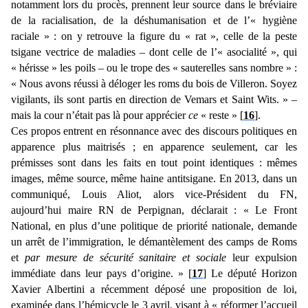
notamment lors du procès, prennent leur source dans le bréviaire
de la racialisation, de la déshumanisation et de l’« hygiène
raciale » : on y retrouve la figure du « rat », celle de la peste
tsigane vectrice de maladies – dont celle de l’« asocialité », qui
« hérisse » les poils – ou le trope des « sauterelles sans nombre » :
« Nous avons réussi à déloger les roms du bois de Villeron. Soyez
vigilants, ils sont partis en direction de Vemars et Saint Wits. » –
mais la cour n’était pas là pour apprécier
ce
« reste » [
16
].
Ces propos entrent en résonnance avec des discours politiques en
apparence plus maitrisés ; en apparence seulement, car les
prémisses sont dans les faits en tout point identiques : mêmes
images, même source, même haine antitsigane. En 2013, dans un
communiqué, Louis Aliot, alors vice-Président du FN,
aujourd’hui maire RN de Perpignan, déclarait : « Le Front
National, en plus d’une politique de priorité nationale, demande
un arrêt de l’immigration, le démantèlement des camps de Roms
et
par mesure de sécurité sanitaire et sociale
leur expulsion
immédiate dans leur pays d’origine. » [
17
] Le député Horizon
Xavier Albertini a récemment déposé une proposition de loi,
examinée dans l’hémicycle le 3 avril, visant à « réformer l’accueil