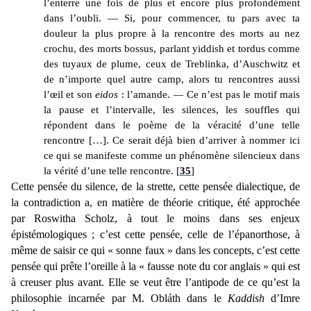
l’enterre une fois de plus et encore plus profondément
dans l’oubli. — Si, pour commencer, tu pars avec ta
douleur la plus propre à la rencontre des morts au nez
crochu, des morts bossus, parlant yiddish et tordus comme
des tuyaux de plume, ceux de Treblinka, d’Auschwitz et
de n’importe quel autre camp, alors tu rencontres aussi
l’œil et son
eidos
: l’amande. — Ce n’est pas le motif mais
la pause et l’intervalle, les silences, les souffles qui
répondent dans le poème de la véracité d’une telle
rencontre […]. Ce serait déjà bien d’arriver à nommer ici
ce qui se manifeste comme un phénomène silencieux dans
la vérité d’une telle rencontre. [
35
]
Cette pensée du silence, de la strette, cette pensée dialectique, de
la contradiction a, en matière de théorie critique, été approchée
par Roswitha Scholz, à tout le moins dans ses enjeux
épistémologiques ; c’est cette pensée, celle de l’épanorthose, à
même de saisir ce qui « sonne faux » dans les concepts, c’est cette
pensée qui prête l’oreille à la « fausse note du cor anglais » qui est
à creuser plus avant. Elle se veut être l’antipode de ce qu’est la
philosophie incarnée par M. Obláth dans le
Kaddish
d’Imre