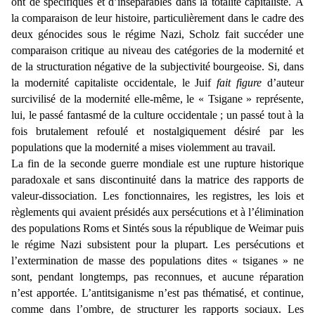
ont de spécifiques et d’inséparables dans la totalité capitaliste. À
la comparaison de leur histoire, particulièrement dans le cadre des
deux génocides sous le régime Nazi, Scholz fait succéder une
comparaison critique au niveau des catégories de la modernité et
de la structuration négative de la subjectivité bourgeoise. Si, dans
la modernité capitaliste occidentale, le Juif
fait figure
d’auteur
surcivilisé de la modernité elle-même, le « Tsigane » représente,
lui, le passé fantasmé de la culture occidentale ; un passé tout à la
fois brutalement refoulé et nostalgiquement désiré par les
populations que la modernité a mises violemment au travail.
La fin de la seconde guerre mondiale est une rupture historique
paradoxale et sans discontinuité dans la matrice des rapports de
valeur-dissociation. Les fonctionnaires, les registres, les lois et
règlements qui avaient présidés aux persécutions et à l’élimination
des populations Roms et Sintés sous la république de Weimar puis
le régime Nazi subsistent pour la plupart. Les persécutions et
l’extermination de masse des populations dites « tsiganes » ne
sont, pendant longtemps, pas reconnues, et aucune réparation
n’est apportée. L’antitsiganisme n’est pas thématisé, et continue,
comme dans l’ombre, de structurer les rapports sociaux. Les