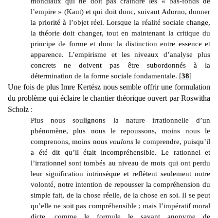
mondiaux qui ne doit pas craindre les « bas-fonds de
l’empire » (Kant) et qui doit donc, suivant Adorno, donner
la priorité à l’objet réel. Lorsque la réalité sociale change,
la théorie doit changer, tout en maintenant la critique du
principe de forme et donc la distinction entre essence et
apparence. L’empirisme et les niveaux d’analyse plus
concrets ne doivent pas être subordonnés à la
détermination de la forme sociale fondamentale. [
38
]
Une fois de plus Imre Kertész nous semble offrir une formulation
du problème qui éclaire le chantier théorique ouvert par Roswitha
Scholz :
Plus nous soulignons la nature irrationnelle d’un
phénomène, plus nous le repoussons, moins nous le
comprenons, moins nous
voulons
le comprendre, puisqu’il
a été dit qu’il était incompréhensible. Le rationnel et
l’irrationnel sont tombés au niveau de mots qui ont perdu
leur signification intrinsèque et reflètent seulement notre
volonté, notre intention de repousser la compréhension du
simple fait, de la chose réelle, de la chose en soi. Il se peut
qu’elle ne soit pas compréhensible ; mais l’impératif moral
dicte, comme le formule le savant anonyme de