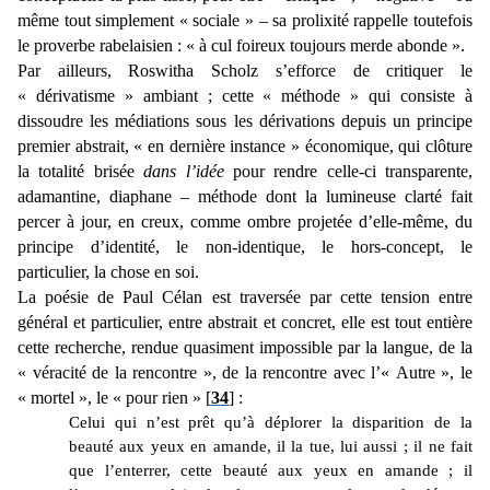
même tout simplement « sociale » – sa prolixité rappelle toutefois
le proverbe rabelaisien : « à cul foireux toujours merde abonde ».
Par ailleurs, Roswitha Scholz s’efforce de critiquer le
« dérivatisme » ambiant ; cette « méthode » qui consiste à
dissoudre les médiations sous les dérivations depuis un principe
premier abstrait, « en dernière instance » économique, qui clôture
la totalité brisée
dans l’idée
pour rendre celle-ci transparente,
adamantine, diaphane – méthode dont la lumineuse clarté fait
percer à jour, en creux, comme ombre projetée d’elle-même, du
principe d’identité, le non-identique, le hors-concept, le
particulier, la chose en soi.
La poésie de Paul Célan est traversée par cette tension entre
général et particulier, entre abstrait et concret, elle est tout entière
cette recherche, rendue quasiment impossible par la langue, de la
« véracité de la rencontre », de la rencontre avec l’« Autre », le
« mortel », le « pour rien » [
34
] :
Celui qui n’est prêt qu’à déplorer la disparition de la
beauté aux yeux en amande, il la tue, lui aussi ; il ne fait
que l’enterrer, cette beauté aux yeux en amande ; il