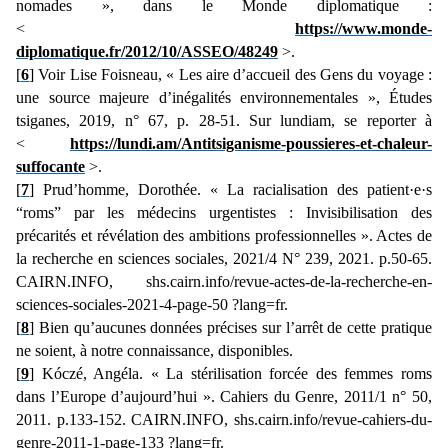
nomades », dans le Monde diplomatique :
<
https://www.monde-
diplomatique.fr/2012/10/ASSEO/48249
>.
[
6
] Voir Lise Foisneau, « Les aire d’accueil des Gens du voyage :
une source majeure d’inégalités environnementales », Études
tsiganes, 2019, n° 67, p. 28-51. Sur lundiam, se reporter à
<
https://lundi.am/Antitsiganisme-poussieres-et-chaleur-
suffocante
>.
[
7
] Prud’homme, Dorothée. « La racialisation des patient·e·s
“roms” par les médecins urgentistes : Invisibilisation des
précarités et révélation des ambitions professionnelles ». Actes de
la recherche en sciences sociales, 2021/4 N° 239, 2021. p.50-65.
CAIRN.INFO, shs.cairn.info/revue-actes-de-la-recherche-en-
sciences-sociales-2021-4-page-50 ?lang=fr.
[
8
] Bien qu’aucunes données précises sur l’arrêt de cette pratique
ne soient, à notre connaissance, disponibles.
[
9
] Kóczé, Angéla. « La stérilisation forcée des femmes roms
dans l’Europe d’aujourd’hui ». Cahiers du Genre, 2011/1 n° 50,
2011. p.133-152. CAIRN.INFO, shs.cairn.info/revue-cahiers-du-
genre-2011-1-page-133 ?lang=fr.