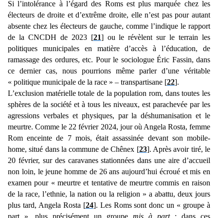
Si l’intolérance à l’égard des Roms est plus marquée chez les
électeurs de droite et d’extrême droite, elle n’est pas pour autant
absente chez les électeurs de gauche, comme l’indique le rapport
de la CNCDH de 2023 [
21
] ou le révèlent sur le terrain les
politiques municipales en matière d’accès à l’éducation, de
ramassage des ordures, etc. Pour le sociologue Éric Fassin, dans
ce dernier cas, nous pourrions même parler d’une véritable
« politique municipale de la race » – transpartisane [
22
].
L’exclusion matérielle totale de la population rom, dans toutes les
sphères de la société et à tous les niveaux, est parachevée par les
agressions verbales et physiques, par la déshumanisation et le
meurtre. Comme le 22 février 2024, jour où Angela Rosta, femme
Rom enceinte de 7 mois, était assassinée devant son mobile-
home, situé dans la commune de Chênex [
23
]. Après avoir tiré, le
20 février, sur des caravanes stationnées dans une aire d’accueil
non loin, le jeune homme de 26 ans aujourd’hui écroué et mis en
examen pour « meurtre et tentative de meurtre commis en raison
de la race, l’ethnie, la nation ou la religion » a abattu, deux jours
plus tard, Angela Rosta [
24
]. Les Roms sont donc un « groupe à
part », plus précisément un groupe
mis à part
; dans ces