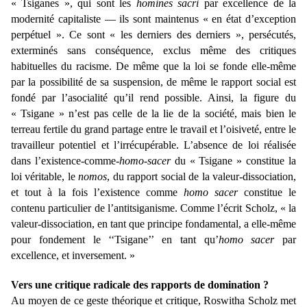
« Tsiganes », qui sont les
homines sacri
par excellence de la
modernité capitaliste — ils sont maintenus « en état d’exception
perpétuel ». Ce sont « les derniers des derniers », persécutés,
exterminés sans conséquence, exclus même des critiques
habituelles du racisme. De même que la loi se fonde elle-même
par la possibilité de sa suspension, de même le rapport social est
fondé par l’asocialité qu’il rend possible. Ainsi, la figure du
« Tsigane » n’est pas celle de la lie de la société, mais bien le
terreau fertile du grand partage entre le travail et l’oisiveté, entre le
travailleur potentiel et l’irrécupérable. L’absence de loi réalisée
dans l’existence-comme-
homo-sacer
du « Tsigane » constitue la
loi véritable, le
nomos
, du rapport social de la valeur-dissociation,
et tout à la fois l’existence comme
homo sacer
constitue le
contenu particulier de l’antitsiganisme. Comme l’écrit Scholz, « la
valeur-dissociation, en tant que principe fondamental, a elle-même
pour fondement le ‘‘Tsigane’’ en tant qu’
homo sacer
par
excellence, et inversement. »
Vers une critique radicale des rapports de domination ?
Au moyen de ce geste théorique et critique, Roswitha Scholz met