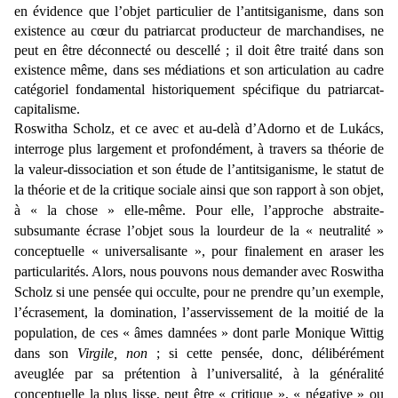
en évidence que l’objet particulier de l’antitsiganisme, dans son
existence au cœur du patriarcat producteur de marchandises, ne
peut en être déconnecté ou descellé ; il doit être traité dans son
existence même, dans ses médiations et son articulation au cadre
catégoriel fondamental historiquement spécifique du patriarcat-
capitalisme.
Roswitha Scholz, et ce avec et au-delà d’Adorno et de Lukács,
interroge plus largement et profondément, à travers sa théorie de
la valeur-dissociation et son étude de l’antitsiganisme, le statut de
la théorie et de la critique sociale ainsi que son rapport à son objet,
à « la chose » elle-même. Pour elle, l’approche abstraite-
subsumante écrase l’objet sous la lourdeur de la « neutralité »
conceptuelle « universalisante », pour finalement en araser les
particularités. Alors, nous pouvons nous demander avec Roswitha
Scholz si une pensée qui occulte, pour ne prendre qu’un exemple,
l’écrasement, la domination, l’asservissement de la moitié de la
population, de ces « âmes damnées » dont parle Monique Wittig
dans son
Virgile, non
; si cette pensée, donc, délibérément
aveuglée par sa prétention à l’universalité, à la généralité
conceptuelle la plus lisse, peut être « critique », « négative » ou