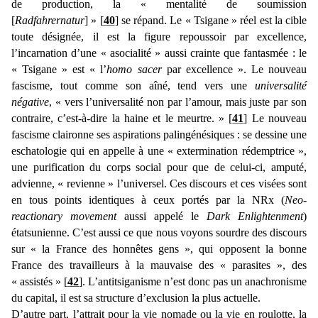
de production, la « mentalité de soumission
[
Radfahrernatur
] » [
40
] se répand. Le « Tsigane » réel est la cible
toute désignée, il est la figure repoussoir par excellence,
l’incarnation d’une « asocialité » aussi crainte que fantasmée : le
« Tsigane » est « l’
homo sacer
par excellence ». Le nouveau
fascisme, tout comme son aîné, tend vers une
universalité
négative
, « vers l’universalité non par l’amour, mais juste par son
contraire, c’est-à-dire la haine et le meurtre. » [
41
] Le nouveau
fascisme claironne ses aspirations palingénésiques : se dessine une
eschatologie qui en appelle à une « extermination rédemptrice »,
une purification du corps social pour que de celui-ci, amputé,
advienne, « revienne » l’universel. Ces discours et ces visées sont
en tous points identiques à ceux portés par la NRx (
Neo-
reactionary movement
aussi appelé le
Dark Enlightenment
)
étatsunienne. C’est aussi ce que nous voyons sourdre des discours
sur « la France des honnêtes gens », qui opposent la bonne
France des travailleurs à la mauvaise des « parasites », des
« assistés » [
42
]. L’antitsiganisme n’est donc pas un anachronisme
du capital, il est sa structure d’exclusion la plus actuelle.
D’autre part, l’attrait pour la vie nomade ou la vie en roulotte, la