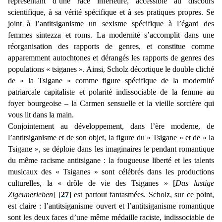
représentant d’une race inférieure, accessible au discours
scientifique, à sa vérité spécifique et à ses pratiques propres. Se
joint à l’antitsiganisme un sexisme spécifique à l’égard des
femmes sintezza et roms. La modernité s’accomplit dans une
réorganisation des rapports de genres, et constitue comme
apparemment autochtones et dérangés les rapports de genres des
populations « tsiganes ». Ainsi, Scholz décortique le double cliché
de « la Tsigane » comme figure spécifique de la modernité
patriarcale capitaliste et polarité indissociable de la femme au
foyer bourgeoise – la Carmen sensuelle et la vieille sorcière qui
vous lit dans la main.
Conjointement au développement, dans l’ère moderne, de
l’antitsiganisme et de son objet, la figure du « Tsigane » et de « la
Tsigane », se déploie dans les imaginaires le pendant romantique
du même racisme antitsigane : la fougueuse liberté et les talents
musicaux des « Tsiganes » sont célébrés dans les productions
culturelles, la « drôle de vie des Tsiganes » [
Das lustige
Zigeunerleben
] [
27
] est partout fantasmées. Scholz, sur ce point,
est claire : l’antitsiganisme ouvert et l’antitsiganisme romantique
sont les deux faces d’une même médaille raciste, indissociable de