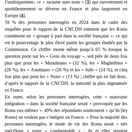
l’antitsiganisme
, ce « racisme sans nom » [
3
] qui ouvertement et
quotidiennement se déverse en France et plus largement en
Europe [
4
].
59 % des personnes interrogées en 2024 dans le cadre des
enquêtes pour le rapport de la CNCDH estiment que les Roms
constituent un « groupe à part dans la société française », ce qui
est le pourcentage le plus élevé parmi les groupes étudiés par la
Commission. Ce chiffre monte même jusqu’à 65 % lorsque la
question porte sur les « Gens du voyage », soit près de deux fois
plus que pour les « Musulmans » (32 %), les « Maghrébins »
(28 %), les « Asiatiques » (26 %) et les « Juifs » (24 %), et cinq
fois plus que pour les « Noirs » (13 %) ; chiffre qui en fait donc,
d’après le rapport de la CNCDH, la minorité la plus stigmatisée
en France.
En outre, selon les personnes interrogées, cette « mauvaise
intégration » dans la société française serait « provoquée par les
Roms eux-mêmes ». 49% des répondants soutiennent « qu’ils [les
Roms] ne veulent pas s’intégrer en France. » Pour la majorité des
personnes interrogées, le mode de vie des Roms serait « très
spécifique » voire « condamnable » : ils et elles seraient