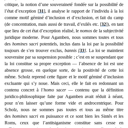
critique, la notion d’une souveraineté fondée sur la possibilité de
l’état d’exception [
31
], il analyse le rapport de l’individu à la loi
comme motif géminé d’inclusion et d’exclusion, et fait du camp
(de concentration, mais aussi de travail, d’exilés etc. [
32
]), en tant
que lieu de cet état d’exception réalisé, le
nomos
de la subjectivité
juridique moderne. Pour Agamben, nous sommes toutes et tous
des
homines sacri
potentiels, inclus dans la loi par la possibilité
toujours de s’en trouver exclus,
bannis [
33
]
. La loi se maintient
souveraine par sa suspension possible ; c’est en se suspendant que
la loi constitue sa propre exception — l’absence de loi est une
absence grosse, en quelque sorte, de la positivité de cette loi
même. Scholz reprend cette figure et le motif géminé d’inclusion
excluante qui s’y noue. Mais ceci, elle le fait en redonnant un
contenu concret à l’
homo sacer
— contenu que la définition
juridico-philosophique faite par Agamben avait réduit à néant,
pour n’en laisser qu’une forme vide et androcentrique. Pour
Scholz, nous ne sommes pas toutes et tous au même titre
des
homines sacri
en puissance et ce sont bien les Sintés et les
Roms, ceux que l’antitsiganisme constitue sans cesse en