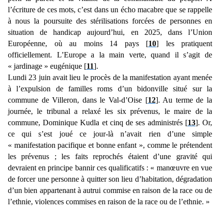
l’écriture de ces mots, c’est dans un écho macabre que se rappelle
à nous la poursuite des stérilisations forcées de personnes en
situation de handicap aujourd’hui, en 2025, dans l’Union
Européenne, où au moins 14 pays [
10
] les pratiquent
officiellement. L’Europe a la main verte, quand il s’agit de
« jardinage » eugénique [
11
].
Lundi 23 juin avait lieu le procès de la manifestation ayant menée
à l’expulsion de familles roms d’un bidonville situé sur la
commune de Villeron, dans le Val-d’Oise [
12
]. Au terme de la
journée, le tribunal a relaxé les six prévenus, le maire de la
commune, Dominique Kudla et cinq de ses administrés [
13
]. Or,
ce qui s’est joué ce jour-là n’avait rien d’une simple
« manifestation pacifique et bonne enfant », comme le prétendent
les prévenus ; les faits reprochés étaient d’une gravité qui
devraient en principe bannir ces qualificatifs : « manœuvre en vue
de forcer une personne à quitter son lieu d’habitation, dégradation
d’un bien appartenant à autrui commise en raison de la race ou de
l’ethnie, violences commises en raison de la race ou de l’ethnie. »