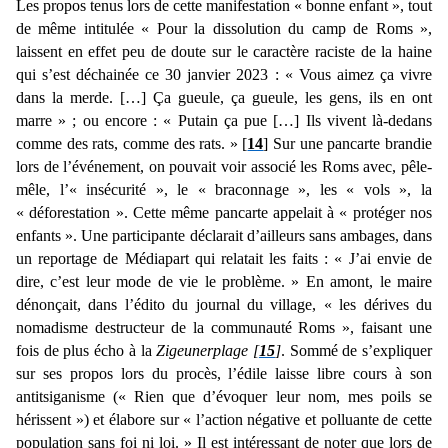
Les propos tenus lors de cette manifestation « bonne enfant », tout
de même intitulée « Pour la dissolution du camp de Roms »,
laissent en effet peu de doute sur le caractère raciste de la haine
qui s’est déchainée ce 30 janvier 2023 : « Vous aimez ça vivre
dans la merde. […] Ça gueule, ça gueule, les gens, ils en ont
marre » ; ou encore : « Putain ça pue […] Ils vivent là-dedans
comme des rats, comme des rats. » [
14
] Sur une pancarte brandie
lors de l’événement, on pouvait voir associé les Roms avec, pêle-
mêle, l’« insécurité », le « braconnage », les « vols », la
« déforestation ». Cette même pancarte appelait à « protéger nos
enfants ». Une participante déclarait d’ailleurs sans ambages, dans
un reportage de Médiapart qui relatait les faits : « J’ai envie de
dire, c’est leur mode de vie le problème. » En amont, le maire
dénonçait, dans l’édito du journal du village, « les dérives du
nomadisme destructeur de la communauté Roms », faisant une
fois de plus écho à la
Zigeunerplage [
15
]
. Sommé de s’expliquer
sur ses propos lors du procès, l’édile laisse libre cours à son
antitsiganisme (« Rien que d’évoquer leur nom, mes poils se
hérissent ») et élabore sur « l’action négative et polluante de cette
population sans foi ni loi. » Il est intéressant de noter que lors de