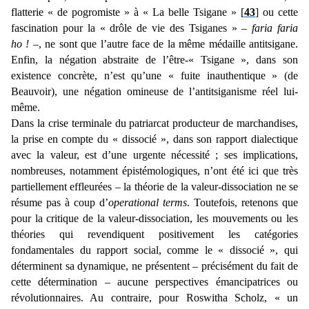
flatterie « de pogromiste » à « La belle Tsigane » [
43
] ou cette
fascination pour la « drôle de vie des Tsiganes » –
faria faria
ho !
–, ne sont que l’autre face de la même médaille antitsigane.
Enfin, la négation abstraite de l’être-« Tsigane », dans son
existence concrète, n’est qu’une « fuite inauthentique » (de
Beauvoir), une négation omineuse de l’antitsiganisme réel lui-
même.
Dans la crise terminale du patriarcat producteur de marchandises,
la prise en compte du « dissocié », dans son rapport dialectique
avec la valeur, est d’une urgente nécessité ; ses implications,
nombreuses, notamment épistémologiques, n’ont été ici que très
partiellement effleurées – la théorie de la valeur-dissociation ne se
résume pas à coup d’
operational terms
. Toutefois, retenons que
pour la critique de la valeur-dissociation, les mouvements ou les
théories qui revendiquent positivement les catégories
fondamentales du rapport social, comme le « dissocié », qui
déterminent sa dynamique, ne présentent – précisément du fait de
cette détermination – aucune perspectives émancipatrices ou
révolutionnaires. Au contraire, pour Roswitha Scholz, « un