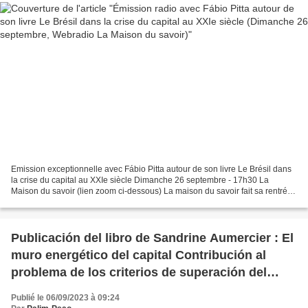
Emission exceptionnelle avec Fábio Pitta autour de son livre Le Brésil dans
la crise du capital au XXIe siècle Dimanche 26 septembre - 17h30 La
Maison du savoir (lien zoom ci-dessous) La maison du savoir fait sa rentrée
le dimanche 26 septembre avec une...
Publicación del libro de Sandrine Aumercier : El
muro energético del capital Contribución al
problema de los criterios de superación del
capitalismo desde la perspectiva de la crítica de
Publié le 06/09/2023 à 09:24
las tecnologías (Prólogo de Anselm Jappe)