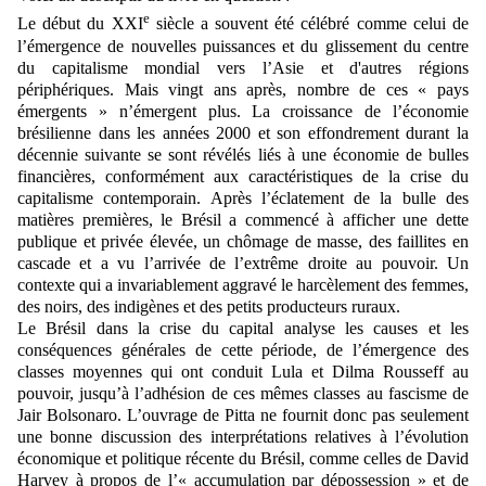
e
Le début du XXI
siècle a souvent été célébré comme celui de
l’émergence de nouvelles puissances et du glissement du centre
du capitalisme mondial vers l’Asie et d'autres régions
périphériques. Mais vingt ans après, nombre de ces « pays
émergents » n’émergent plus. La croissance de l’économie
brésilienne dans les années 2000 et son effondrement durant la
décennie suivante se sont révélés liés à une économie de bulles
financières, conformément aux caractéristiques de la crise du
capitalisme contemporain. Après l’éclatement de la bulle des
matières premières, le Brésil a commencé à afficher une dette
publique et privée élevée, un chômage de masse, des faillites en
cascade et a vu l’arrivée de l’extrême droite au pouvoir. Un
contexte qui a invariablement aggravé le harcèlement des femmes,
des noirs, des indigènes et des petits producteurs ruraux.
Le Brésil dans la crise du capital analyse les causes et les
conséquences générales de cette période, de l’émergence des
classes moyennes qui ont conduit Lula et Dilma Rousseff au
pouvoir, jusqu’à l’adhésion de ces mêmes classes au fascisme de
Jair Bolsonaro. L’ouvrage de Pitta ne fournit donc pas seulement
une bonne discussion des interprétations relatives à l’évolution
économique et politique récente du Brésil, comme celles de David
Harvey à propos de l’« accumulation par dépossession » et de