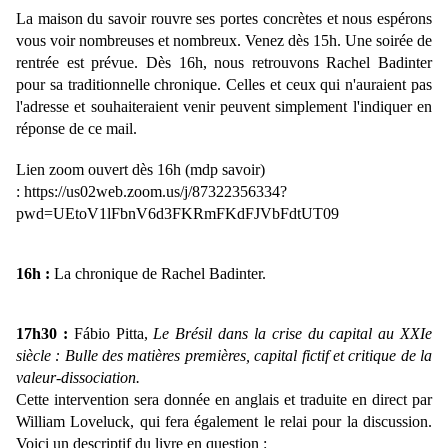
La maison du savoir rouvre ses portes concrètes et nous espérons
vous voir nombreuses et nombreux. Venez dès 15h.
Une soirée de
rentrée est prévue.
Dès 16h, nous retrouvons Rachel Badinter
pour sa traditionnelle chronique.
Celles et ceux qui n'auraient pas
l'adresse et souhaiteraient venir peuvent simplement l'indiquer en
réponse de ce mail.
Lien zoom ouvert dès 16h (mdp savoir)
:
https://us02web.zoom.us/j/87322356334?
pwd=UEtoV1lFbnV6d3FKRmFKdFJVbFdtUT09
16h :
La chronique de Rachel Badinter.
17h30 :
Fábio Pitta,
Le Brésil dans la crise du capital au XXIe
siècle :
Bulle des matières premières, capital fictif et critique de la
valeur-dissociation.
Cette intervention sera donnée en anglais et traduite en direct par
William Loveluck, qui fera également le relai pour la discussion.
Voici un descriptif du livre en question :