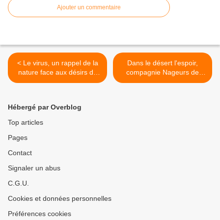
Ajouter un commentaire
< Le virus, un rappel de la
Dans le désert l'espoir,
nature face aux désirs de
compagnie Nageurs de
contrôle complet du monde
Nuits (Samedi 9 octobre,
: communication de
Théâtre de La Passerelle,
Sandrine Aumercier (Mardi
Jacou-Montpellier) >
Hébergé par Overblog
21 septembre, Paris,
FMSH)
Top articles
Pages
Contact
Signaler un abus
C.G.U.
Cookies et données personnelles
Préférences cookies