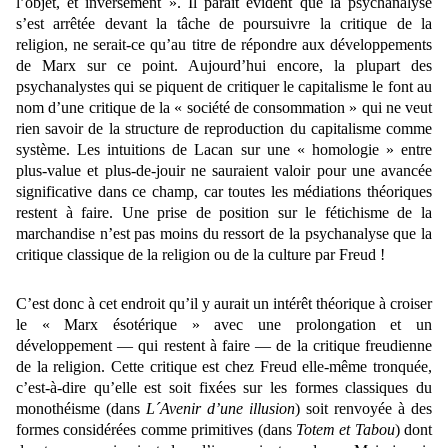
l’objet, et inversement ». Il paraît évident que la psychanalyse
s’est arrêtée devant la tâche de poursuivre la critique de la
religion, ne serait-ce qu’au titre de répondre aux développements
de Marx sur ce point. Aujourd’hui encore, la plupart des
psychanalystes qui se piquent de critiquer le capitalisme le font au
nom d’une critique de la « société de consommation » qui ne veut
rien savoir de la structure de reproduction du capitalisme comme
système. Les intuitions de Lacan sur une « homologie » entre
plus-value et plus-de-jouir ne sauraient valoir pour une avancée
significative dans ce champ, car toutes les médiations théoriques
restent à faire. Une prise de position sur le fétichisme de la
marchandise n’est pas moins du ressort de la psychanalyse que la
critique classique de la religion ou de la culture par Freud !
C’est donc à cet endroit qu’il y aurait un intérêt théorique à croiser
le « Marx ésotérique » avec une prolongation et un
développement — qui restent à faire — de la critique freudienne
de la religion. Cette critique est chez Freud elle-même tronquée,
c’est-à-dire qu’elle est soit fixées sur les formes classiques du
monothéisme (dans
L´Avenir d’une illusion
) soit renvoyée à des
formes considérées comme primitives (dans
Totem et Tabou
) dont