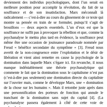
deviennent des individus psychologiques, dont l’un serait en
meilleure position pour accomplir la révolution, du fait de sa
souffrance et de son insatisfaction. Marx méconnaît là
radicalement — c’est-à-dire au cours du glissement de ce texte qui
montre sa pensée en train de se formuler, puisqu’il s’agit de
brouillons — deux aspects essentiels. L’un d’eux est que la
souffrance ne suffit pas à provoquer la rébellion et que, comme la
psychanalyse le mettra plus tard en évidence, la souffrance peut
même être une occasion de jouissance paradoxale nommée par
Freud « bénéfice secondaire du symptôme »
[3]
. Freud nous
avertit de la non-congruence entre l’exploitation et le désir de
libération et vient ainsi remettre en cause la psychologie de la
domination dans laquelle Marx s’égare ici. En revanche, il nous
manque indéniablement une théorie psychanalytique qui
commente le fait que la domination sous le capitalisme n’est pas
(c’est-à-dire pas seulement) une domination directe du capitaliste
sur l’ouvrier mais, comme le développe Marx, une « domination
de la chose sur les humains ». Mais il retombe juste après dans
une personnification des porteurs de fonction qui annule le
tranchant de la domination sans sujet du capital
[4]
. (La
psychanalyse passera également à côté de cette voie de