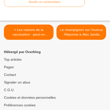
Ajouter un commentaire
< Les raisons de la
Le champignon sur l’humus
vaccination : peut-on
: Réponse à Alex Janda,
encore être perplexe ?, par
par Sandrine Aumercier >
Sandrine Aumercier et
Frank Grohmann
Hébergé par Overblog
Top articles
Pages
Contact
Signaler un abus
C.G.U.
Cookies et données personnelles
Préférences cookies