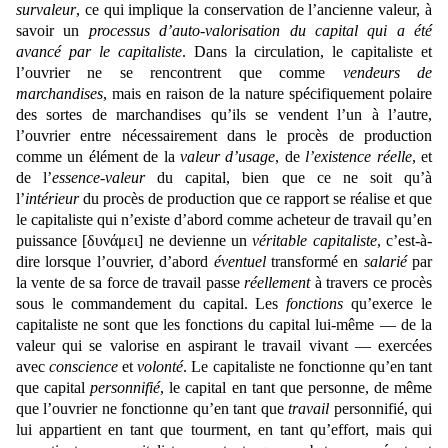
survaleur
, ce qui implique la conservation de l’ancienne valeur, à
savoir un
processus d’auto-valorisation du capital qui a été
avancé par le capitaliste
. Dans la circulation, le capitaliste et
l’ouvrier ne se rencontrent que comme
vendeurs de
marchandises
, mais en raison de la nature spécifiquement polaire
des sortes de marchandises qu’ils se vendent l’un à l’autre,
l’ouvrier entre nécessairement dans le procès de production
comme un élément de la
valeur d’usage
, de
l’existence réelle
, et
de l’
essence-valeur
du capital, bien que ce ne soit qu’à
l’
intérieur
du procès de production que ce rapport se réalise et que
le capitaliste qui n’existe d’abord comme acheteur de travail qu’en
puissance [
δυνά
μ
ει
] ne devienne un
véritable capitaliste
, c’est-à-
dire lorsque l’ouvrier, d’abord
éventuel
transformé en
salarié
par
la vente de sa force de travail passe
réellement
à travers ce procès
sous le commandement du capital. Les
fonctions
qu’exerce le
capitaliste ne sont que les fonctions du capital lui-même — de la
valeur qui se valorise en aspirant le travail vivant — exercées
avec
conscience
et
volonté
. Le capitaliste ne fonctionne qu’en tant
que capital
personnifié
, le capital en tant que personne, de même
que l’ouvrier ne fonctionne qu’en tant que
travail
personnifié, qui
lui appartient en tant que tourment, en tant qu’effort, mais qui