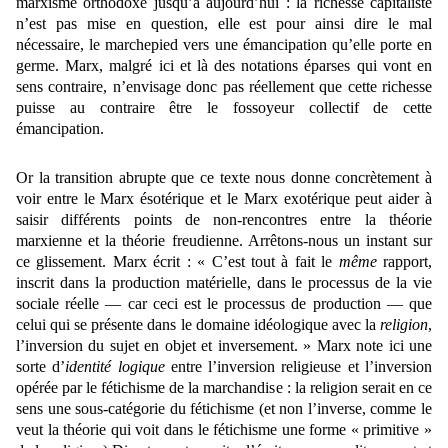
marxisme orthodoxe jusqu’à aujourd’hui : la richesse capitaliste
n’est pas mise en question, elle est pour ainsi dire le mal
nécessaire, le marchepied vers une émancipation qu’elle porte en
germe. Marx, malgré ici et là des notations éparses qui vont en
sens contraire, n’envisage donc pas réellement que cette richesse
puisse au contraire être le fossoyeur collectif de cette
émancipation.
Or la transition abrupte que ce texte nous donne concrètement à
voir entre le Marx ésotérique et le Marx exotérique peut aider à
saisir différents points de non-rencontres entre la théorie
marxienne et la théorie freudienne. Arrêtons-nous un instant sur
ce glissement. Marx écrit : « C’est tout à fait le
même
rapport,
inscrit dans la production matérielle, dans le processus de la vie
sociale réelle — car ceci est le processus de production — que
celui qui se présente dans le domaine idéologique avec la
religion
,
l’inversion du sujet en objet et inversement. » Marx note ici une
sorte d’
identité logique
entre l’inversion religieuse et l’inversion
opérée par le fétichisme de la marchandise : la religion serait en ce
sens une sous-catégorie du fétichisme (et non l’inverse, comme le
veut la théorie qui voit dans le fétichisme une forme « primitive »