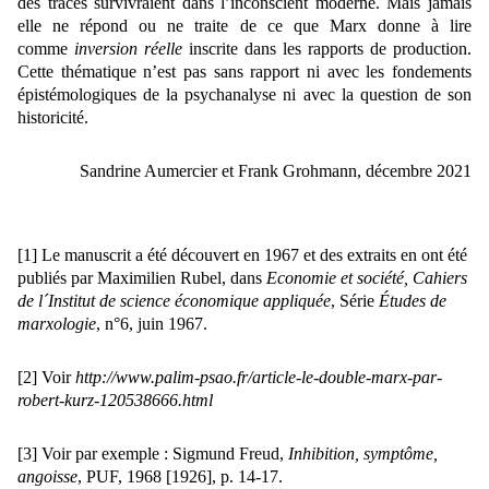
des traces survivraient dans l’inconscient moderne. Mais jamais
elle ne répond ou ne traite de ce que Marx donne à lire
comme
inversion réelle
inscrite dans les rapports de production.
Cette thématique n’est pas sans rapport ni avec les fondements
épistémologiques de la psychanalyse ni avec la question de son
historicité.
Sandrine Aumercier et Frank Grohmann, décembre 2021
[1]
Le manuscrit a été découvert en 1967 et des extraits en ont été
publiés par Maximilien Rubel, dans
Economie et société, Cahiers
de l´Institut de science économique appliquée
, Série
Études de
marxologie
, n°6, juin 1967.
[2]
Voir
http://www.palim-psao.fr/article-le-double-marx-par-
robert-kurz-120538666.html
[3]
Voir par exemple : Sigmund Freud,
Inhibition, symptôme,
angoisse
, PUF, 1968 [1926], p. 14-17.