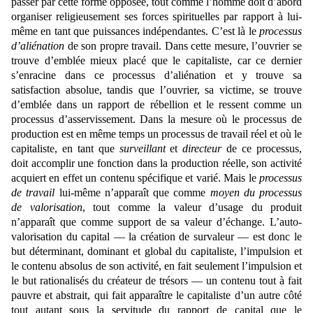
passer par cette forme opposée, tout comme l’homme doit d’abord
organiser religieusement ses forces spirituelles par rapport à lui-
même en tant que puissances indépendantes. C’est là le
processus
d’aliénation
de son propre travail. Dans cette mesure, l’ouvrier se
trouve d’emblée mieux placé que le capitaliste, car ce dernier
s’enracine dans ce processus d’aliénation et y trouve sa
satisfaction absolue, tandis que l’ouvrier, sa victime, se trouve
d’emblée dans un rapport de rébellion et le ressent comme un
processus d’asservissement. Dans la mesure où le processus de
production est en même temps un processus de travail réel et où le
capitaliste, en tant que
surveillant
et
directeur
de ce processus,
doit accomplir une fonction dans la production réelle, son activité
acquiert en effet un contenu spécifique et varié. Mais le
processus
de travail
lui-même n’apparaît que comme
moyen du processus
de valorisation
, tout comme la valeur d’usage du produit
n’apparaît que comme support de sa valeur d’échange. L’auto-
valorisation du capital — la création de survaleur — est donc le
but déterminant, dominant et global du capitaliste, l’impulsion et
le contenu absolus de son activité, en fait seulement l’impulsion et
le but rationalisés du créateur de trésors — un contenu tout à fait
pauvre et abstrait, qui fait apparaître le capitaliste d’un autre côté
tout autant sous la servitude du rapport de capital que le