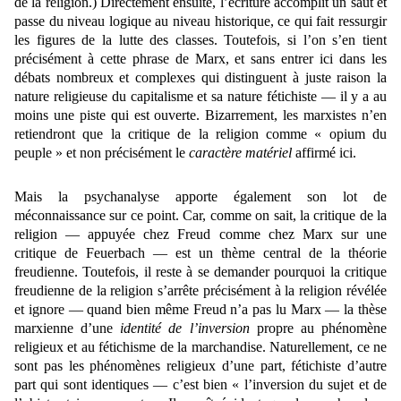
de la religion.) Directement ensuite, l’écriture accomplit un saut et
passe du niveau logique au niveau historique, ce qui fait ressurgir
les figures de la lutte des classes. Toutefois, si l’on s’en tient
précisément à cette phrase de Marx, et sans entrer ici dans les
débats nombreux et complexes qui distinguent à juste raison la
nature religieuse du capitalisme et sa nature fétichiste — il y a au
moins une piste qui est ouverte. Bizarrement, les marxistes n’en
retiendront que la critique de la religion comme « opium du
peuple » et non précisément le
caractère matériel
affirmé ici.
Mais la psychanalyse apporte également son lot de
méconnaissance sur ce point. Car, comme on sait, la critique de la
religion — appuyée chez Freud comme chez Marx sur une
critique de Feuerbach — est un thème central de la théorie
freudienne. Toutefois, il reste à se demander pourquoi la critique
freudienne de la religion s’arrête précisément à la religion révélée
et ignore — quand bien même Freud n’a pas lu Marx — la thèse
marxienne d’une
identité de l’inversion
propre au phénomène
religieux et au fétichisme de la marchandise. Naturellement, ce ne
sont pas les phénomènes religieux d’une part, fétichiste d’autre
part qui sont identiques — c’est bien « l’inversion du sujet et de