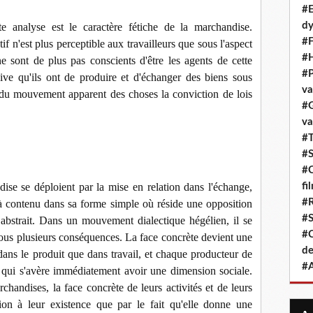
#E
dy
 analyse est le caractère fétiche de la marchandise.
#F
ctif n'est plus perceptible aux travailleurs que sous l'aspect
#H
e sont de plus pas conscients d'être les agents de cette
#P
sive qu'ils ont de produire et d'échanger des biens sous
va
 du mouvement apparent des choses la conviction de lois
#G
va
#T
#S
#C
se se déploient par la mise en relation dans l'échange,
fi
#R
jà contenu dans sa forme simple où réside une opposition
#S
e abstrait. Dans un mouvement dialectique hégélien, il se
#C
sous plusieurs conséquences. La face concrète devient une
de
t dans le produit que dans travail, et chaque producteur de
#A
 qui s'avère immédiatement avoir une dimension sociale.
handises, la face concrète de leurs activités et de leurs
tion à leur existence que par le fait qu'elle donne une