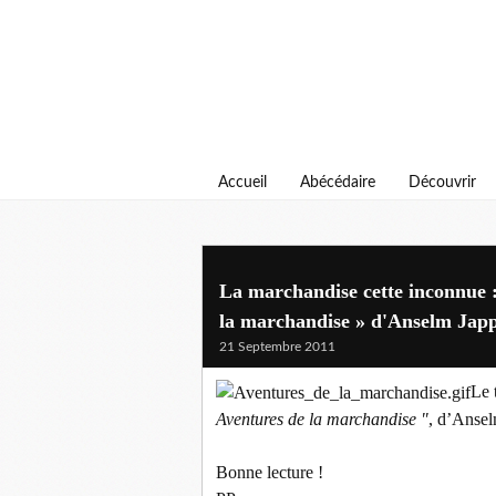
Accueil
Abécédaire
Découvrir
La marchandise cette inconnue 
la marchandise » d'Anselm Jap
21 Septembre 2011
Le 
Aventures de la marchandise "
, d’Ansel
Bonne lecture !