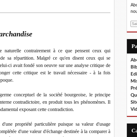
Abo
nou
E
m
marchandise
a
i
P
l
 naturelle contrairement à ce que pensent ceux qui
n de sa répartition. Malgré ce qu'en disent ceux qui se
Ab
elui-ci avait fondé son oeuvre sur une analyse critique de
Bib
onger cette critique est le travail nécessaire - à la fois
Edi
 époque.
Mis
Pr
germe conceptuel de la société bourgeoise, le principe
Que
interne contradictoire, en produit tous les phénomènes. Il
Sit
ondamental exposant cette contradiction.
Vi
d'une propriété particulière puisque sa valeur d'usage
omplétée d'une valeur d'échange destinée à la comparer à