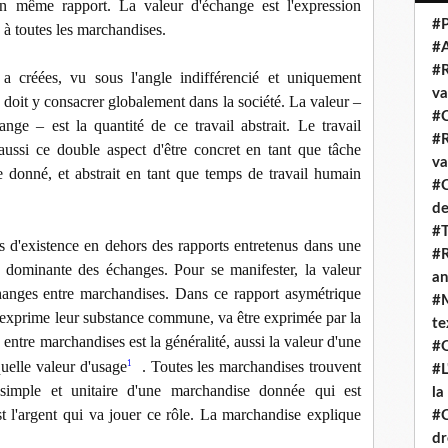
un même rapport. La valeur d'échange est l'expression
#P
 toutes les marchandises.
#
#R
s a créées, vu sous l'angle indifférencié et uniquement
va
 doit y consacrer globalement dans la société. La valeur –
#C
ge – est la quantité de ce travail abstrait. Le travail
#R
aussi ce double aspect d'être concret en tant que tâche
va
e donné, et abstrait en tant que temps de travail humain
#C
de
#T
pas d'existence en dehors des rapports entretenus dans une
#R
e dominante des échanges. Pour se manifester, la valeur
an
changes entre marchandises. Dans ce rapport asymétrique
#M
ui exprime leur substance commune, va être exprimée par la
te
 entre marchandises est la généralité, aussi la valeur d'une
#Q
uelle valeur d'usage
. Toutes les marchandises trouvent
1
#L
simple et unitaire d'une marchandise donnée qui est
la
t l'argent qui va jouer ce rôle. La marchandise explique
#C
dr