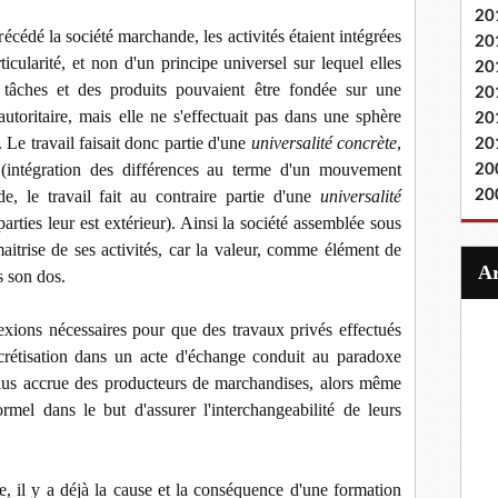
20
cédé la société marchande, les activités étaient intégrées
20
ticularité, et non d'un principe universel sur lequel elles
20
es tâches et des produits pouvaient être fondée sur une
20
autoritaire, mais elle ne s'effectuait pas dans une sphère
20
 Le travail faisait donc partie d'une
universalité concrète
,
20
(intégration des différences au terme d'un mouvement
20
e, le travail fait au contraire partie d'une
universalité
20
arties leur est extérieur). Ainsi la société assemblée sous
aitrise de ses activités, car la valeur, comme élément de
s son dos.
exions nécessaires pour que des travaux privés effectués
crétisation dans un acte d'échange conduit au paradoxe
plus accrue des producteurs de marchandises, alors même
rmel dans le but d'assurer l'interchangeabilité de leurs
, il y a déjà la cause et la conséquence d'une formation