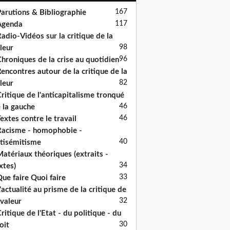
167
arutions & Bibliographie
117
Agenda
adio-Vidéos sur la critique de la
98
leur
96
hroniques de la crise au quotidien
encontres autour de la critique de la
82
leur
ritique de l'anticapitalisme tronqué
46
 la gauche
46
extes contre le travail
acisme - homophobie -
40
tisémitisme
atériaux théoriques (extraits -
34
xtes)
33
ue faire Quoi faire
'actualité au prisme de la critique de
32
 valeur
ritique de l'Etat - du politique - du
30
oit