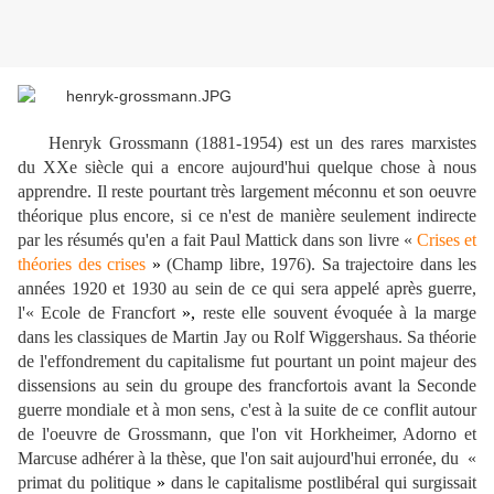
Henryk Grossmann
(1881-1954)
est un des rares marxistes
du XXe siècle qui a encore
aujourd'hui
quelque chose à nous
apprendre. Il reste pourtant très largement méconnu et
son oeuvre
théorique
plus encore, si ce n'est de manière seulement indirecte
par les résumés qu'en a fait Paul Mattick dans son livre
«
Crises et
théories des crises
»
(Champ libre, 1976). Sa trajectoire
dans les
années 1920 et 1930
au sein de ce qui sera appelé après guerre,
l'
«
Ecole de Francfort
»,
reste elle souvent évoquée à la marge
dans les classiques de Martin Jay ou Rolf Wiggershaus. Sa théorie
de l'effondrement du capitalisme fut pourtant un point majeur des
dissensions au sein du groupe des francfortois avant la Seconde
guerre mondiale et à mon sens, c'est à la suite de ce conflit autour
de l'oeuvre de Grossmann, que l'on vit Horkheimer, Adorno et
Marcuse adhérer à la thèse, que l'on sait aujourd'hui erronée, du
«
primat du politique
»
dans le capitalisme postlibéral qui surgissait