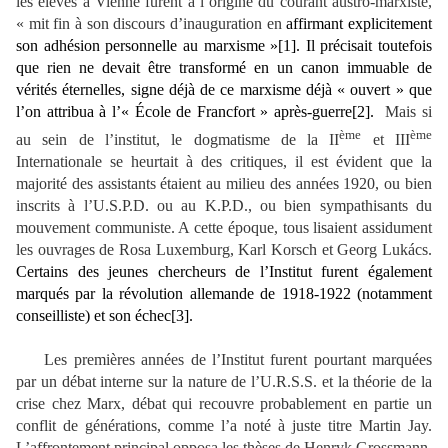
les élèves à Vienne furent à l’origine du courant austro-marxiste,
« mit fin à son discours d’inauguration en
affirmant explicitement
son adhésion personnelle au marxisme »
[1]
. Il précisait toutefois
que rien ne devait être transformé en un canon immuable de
vérités éternelles, signe déjà de ce marxisme déjà « ouvert » que
l’on attribua à l’«
É
cole de Francfort » après-guerre
[2]
.
Mais si
ème
ème
au sein de l’institut, le dogmatisme de la II
et III
Internationale se heurtait à des critiques, il est évident que la
majorité des assistants étaient au milieu des années 1920, ou bien
inscrits à l’U.S.P.D. ou au K.P.D., ou bien sympathisants du
mouvement communiste. A cette époque, tous lisaient assidument
les ouvrages de Rosa Luxemburg, Karl Korsch et Georg Lukács.
Certains des jeunes chercheurs de l’Institut furent également
marqués par la révolution allemande de 1918-1922 (notamment
conseilliste) et son échec
[3]
.
Les premières années de l’Institut furent pourtant marquées
par un débat interne sur la nature de l’U.R.S.S. et la théorie de la
crise chez Marx, débat qui recouvre probablement en partie un
conflit de générations, comme l’a noté à juste titre Martin Jay.
L’affrontement principal opposa les thèses de Henryk Grossmann