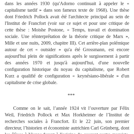
dans les années 1930 (qu'Adorno continuait à appeler le
«
capitalisme tardif
»
dans son fameux texte de 1968). Une thèse
dont Friedrich Pollock avait été l'architecte principal au sein de
l'Institut de Francfort (voir sur ce sujet et pour une critique de
cette thèse : Moishe Postone,
«
Temps, travail et domination
sociale. Une réinterprétation de la théorie critique de Marx
»
,
Mille et une nuits, 2009, chapitre III). Cet arrière-plan polémique
autour de cet
«
outsider
»
qu'a été Grossmann, est encore
aujourd'hui plein de significations après le surgissement
à partir
des années 1970 et jusqu'à aujourd'hui,
d'une nouvelle
configuration historique du noyau du capitalisme, que Robert
Kurz a qualifié de configuration
«
keynésiano-libérale
»
d'un
capitalisme de crise globale.
***
Comme on le sait, l’année 1924 vit l’ouverture par Félix
Weil, Friedrich Pollock et Max Horkheimer de l’Institut de
recherches sociales à Francfort. Et le 22 juin, son premier
directeur, l’historien et économiste autrichien Carl Grünberg, dont