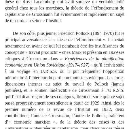
thèse de Rosa Luxemburg qui avait soulevé un véritable tollé
général chez tous les marxistes, la théorie de l’effondrement du
capitalisme de Grossmann fut évidemment et rapidement un sujet
de discorde au sein de l’Institut.
De son côté, plus jeune, Friedrich Pollock (1894-1970) fut le
principal adversaire de la « thèse de l’effondrement ». Il mettait
notamment en avant ce qui lui paraissait être les insuffisances du
concept de « travail productif » chez Marx et présenta en 1929 ses
critiques à Grossmann dans
«
Expériences de la planification
économique en Union Soviétique (1917-1927)
»
qu’il écrivit suite
à un voyage en U.R.S.S. où il put fréquenter l’opposition
minoritaire à l’intérieur du parti communiste soviétique. Les fortes
dissensions internes au sujet du travail de Pollock (jamais
publiées), et le soutien indéfectible de Grossmann à l’U.R.S.S.
qui l’isolait au regard de ses collègues, firent en sorte que ce sujet
passa progressivement sous silence à partir de 1929. Ainsi, dès le
premier numéro de la revue de l’Institut en 1932, deux
contributions, l’une de Grossmann, l’autre de Pollock, traitèrent
d’« économie marxiste », de la théorie des crises et des
« alternatives » planifiées au capitalisme, mais chacune des thèses