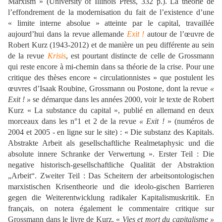
Marxism
»
(University of Illinois Press, 332 p.).
La théorie de
l’effondrement de la modernisation du fait de l’existence d’une
« limite interne absolue » atteinte par le capital, travaillée
aujourd’hui dans la revue allemande
Exit !
autour de l’œuvre de
Robert Kurz (1943-2012) et de manière un peu différente au sein
de la revue
Krisis
, est pourtant distincte de celle de Grossmann
qui reste encore à mi-chemin dans sa théorie de la crise. Pour une
critique des thèses encore « circulationnistes » que postulent les
œuvres d’Isaak Roubine, Grossmann ou Postone, dont la revue
«
Exit !
»
se démarque dans les années 2000, voir le texte de Robert
Kurz « La substance du capital », publié en allemand en deux
morceaux dans les n°1 et 2 de la revue
«
Exit !
»
(numéros de
2004 et 2005 - en ligne sur le site) : « Die substanz des Kapitals.
Abstrakte Arbeit als gesellschaftliche Realmetaphysic und die
absolute innere Schranke der Verwertung ». Erster Teil : Die
negative historisch-gesellschaftliche Qualität der Abstraktion
„Arbeit“.
Zweiter Teil : Das Scheitern der arbeitsontologischen
marxistischen Krisentheorie und die ideolo-gischen Barrieren
gegen die Weiterentwicklung radikaler Kapitalismuskritik.
En
français, on notera également le commentaire critique sur
Grossmann dans le livre de Kurz,
«
Vies et mort du capitalisme
»