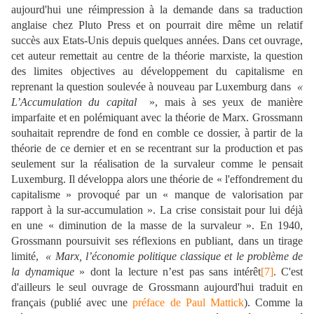
aujourd'hui une réimpression à la demande dans sa traduction
anglaise chez Pluto Press et on pourrait dire même un relatif
succès aux Etats-Unis depuis quelques années. Dans cet ouvrage,
cet auteur remettait au centre de la théorie marxiste, la question
des limites objectives au développement du capitalisme en
reprenant la question soulevée à nouveau par Luxemburg dans
«
L’Accumulation du capital
»
, mais à ses yeux de manière
imparfaite et en polémiquant avec la théorie de Marx. Grossmann
souhaitait reprendre de fond en comble ce dossier, à partir de la
théorie de ce dernier et en se recentrant sur la production et pas
seulement sur la réalisation de la survaleur comme le pensait
Luxemburg. Il développa alors une théorie de « l'effondrement du
capitalisme » provoqué par un « manque de valorisation par
rapport à la sur-accumulation ». La crise consistait pour lui déjà
en une « diminution de la masse de la survaleur ». En 1940,
Grossmann poursuivit ses réflexions en publiant, dans un tirage
limité,
«
Marx, l’économie politique classique et le problème de
la dynamique
»
dont la lecture n’est pas sans intérêt
[7]
. C'est
d'ailleurs le seul ouvrage de Grossmann aujourd'hui traduit en
français (publié avec une
préface de Paul Mattick
). Comme la