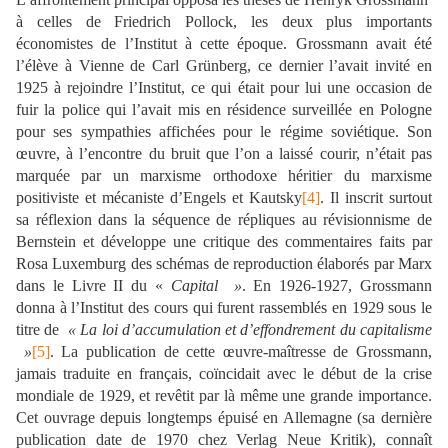
à celles de Friedrich Pollock, les deux plus importants
économistes de l’Institut à cette époque. Grossmann avait été
l’élève à Vienne de Carl Grünberg, ce dernier l’avait invité en
1925 à rejoindre l’Institut, ce qui était pour lui une occasion de
fuir la police qui l’avait mis en résidence surveillée en Pologne
pour ses sympathies affichées pour le régime soviétique. Son
œuvre, à l’encontre du bruit que l’on a laissé courir, n’était pas
marquée par un marxisme orthodoxe héritier du marxisme
positiviste et mécaniste d’Engels et Kautsky
[4]
. Il inscrit surtout
sa réflexion dans la séquence de répliques au révisionnisme de
Bernstein et développe une critique des commentaires faits par
Rosa Luxemburg des schémas de reproduction élaborés par Marx
dans le Livre II du
«
Capital
»
. En 1926-1927, Grossmann
donna à l’Institut des cours qui furent rassemblés en 1929 sous le
titre de
«
La loi d’accumulation et d’effondrement du capitalisme
»
[5]
. La publication de cette œuvre-maîtresse de Grossmann,
jamais traduite en français, coïncidait avec le début de la crise
mondiale de 1929, et revêtit par là même une grande importance.
Cet ouvrage depuis longtemps épuisé en Allemagne (sa dernière
publication date de 1970 chez Verlag Neue Kritik), connaît