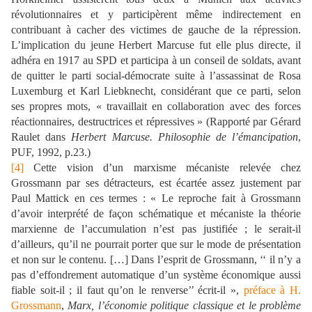
révolutionnaires et y participèrent même indirectement en
contribuant à cacher des victimes de gauche de la répression.
L’implication du jeune Herbert Marcuse fut elle plus directe, il
adhéra en 1917 au SPD et participa à un conseil de soldats, avant
de quitter le parti social-démocrate suite à l’assassinat de Rosa
Luxemburg et Karl Liebknecht, considérant que ce parti, selon
ses propres mots, « travaillait en collaboration avec des forces
réactionnaires, destructrices et répressives » (Rapporté par Gérard
Raulet dans
Herbert Marcuse. Philosophie de l’émancipation
,
PUF, 1992, p.23.)
[4]
Cette vision d’un marxisme mécaniste relevée chez
Grossmann par ses détracteurs, est écartée assez justement par
Paul Mattick en ces termes : « Le reproche fait à Grossmann
d’avoir interprété de façon schématique et mécaniste la théorie
marxienne de l’accumulation n’est pas justifiée ; le serait-il
d’ailleurs, qu’il ne pourrait porter que sur le mode de présentation
et non sur le contenu. […] Dans l’esprit de Grossmann, ‘‘ il n’y a
pas d’effondrement automatique d’un système économique aussi
fiable soit-il ; il faut qu’on le renverse’’ écrit-il »,
préface à H.
Grossmann
,
Marx, l’économie politique classique et le problème