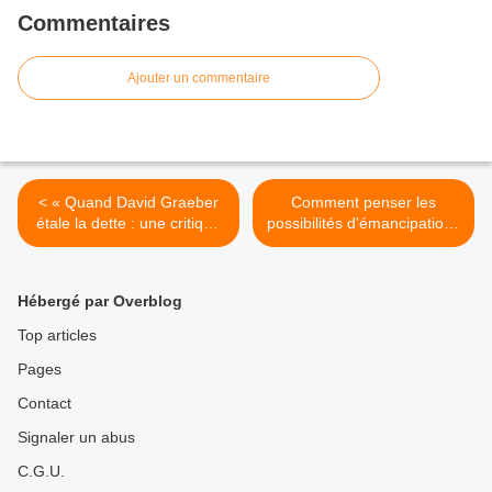
Commentaires
Ajouter un commentaire
< « Quand David Graeber
Comment penser les
étale la dette : une critique
possibilités d'émancipation :
du livre " La dette : 5000
autour de la critique de la
ans d'histoire " », par Franz
valeur [Conférence de
Schandl
Gérard Briche - Caen - 24
Hébergé par Overblog
avril] >
Top articles
Pages
Contact
Signaler un abus
C.G.U.