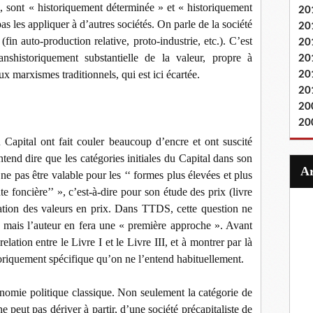
s, sont « historiquement déterminée » et « historiquement
20
s les appliquer à d’autres sociétés. On parle de la société
20
 (fin auto-production relative, proto-industrie, etc.). C’est
20
nshistoriquement substantielle de la valeur, propre à
20
 marxismes traditionnels, qui est ici écartée.
20
20
20
20
du Capital ont fait couler beaucoup d’encre et ont suscité
ntend dire que les catégories initiales du Capital dans son
 ne pas être valable pour les ‘‘ formes plus élevées et plus
te foncière’’ », c’est-à-dire pour son étude des prix (livre
mation des valeurs en prix. Dans TTDS, cette question ne
, mais l’auteur en fera une « première approche ». Avant
 relation entre le Livre I et le Livre III, et à montrer par là
toriquement spécifique qu’on ne l’entend habituellement.
onomie politique classique. Non seulement la catégorie de
e peut pas dériver à partir, d’une société précapitaliste de