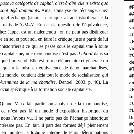
ose la catégorie de capital, c’est-à-dire elle n’existe que
#P
s sont déjà dominants
. Ainsi, l’analyse de l’échange, chez
#
uel échange (sinon, la critique « transhistorifierait » la
#R
me), mais de A-M-A’. En cela la question de l’équivalence,
va
chez Jappe, est un malentendu : on ne peut pas distinguer
#C
en soi et pour soi, en faire la critique juste à partir de lui
#R
nhistorifierait ce qui se passe sous le capitalisme à toute
va
le capitalisme, une marchandise n’est pas
d’abord
dans sa
#C
t que l’on vend. Elle est forme élémentaire et générale du
de
insi que « la mise en équivalence de deux marchandises,
#T
du monde, contient déjà tout le mode de socialisation
qui
#R
Aventures de la marchandise
, Denoel, 2003, p. 40). La
an
cial spécifique à la formation sociale capitaliste.
#M
te
Quand Marx fait partir son analyse de la marchandise,
#Q
l, ce n’est pas là un mode d’exposition historique du
#L
la
ous l’avons vu, il ne parle pas de l’échange historique
#C
téresse pas. En fait, il part des formes déjà pleinement
dr
 en montrer la logique interne de leurs déterminations