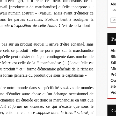
ur d’échange), « il relie ces deux dimensions de la
Abo
avail [producteur de marchandise] qu’elle incorpore » :
nou
avail humain abstrait » (valeur). Mais avant d’étudier ce
ns les parties suivantes, Postone tient à souligner la
E
du mode d’exposition de cette étude
. C’est de cela dont il
m
a
i
P
l
pas sur un produit auquel il arrive d’être échangé, sans
e cela se produit ; elle ne porte pas sur la marchandise
Ab
qu’elle peut exister de façon contingente dans nombre de
Bib
de Marx est celle de la ‘‘ marchandise […] lorsqu’elle est
Edi
 produit ’’ et ‘‘ forme élémentaire générale de la richesse
Mis
Pr
 la forme générale du produit que sous le capitalisme »
Que
Sit
re notre monde dans sa spécificité vis-à-vis de mondes
Vi
 donc d’étudier autre chose qu’un échange occasionnel de
handise ici étudiée est donc la marchandise en tant que
duit et forme de richesse
, ce qui n’existe que sous le
ser, cette marchandise
suppose donc le travail salarié, et