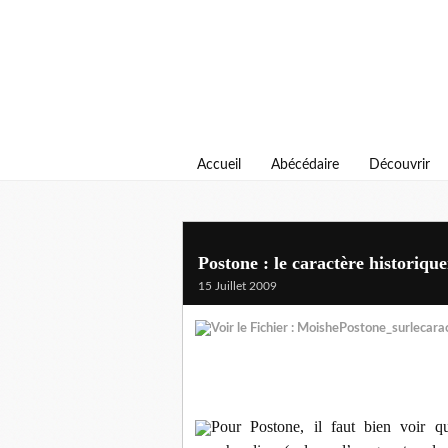
Accueil
Abécédaire
Découvrir
Postone : le caractère historiqu
15 Juillet 2009
Voir le Fichier :
MoishePostone_surlecarac
Pour Postone, il faut bien voir 