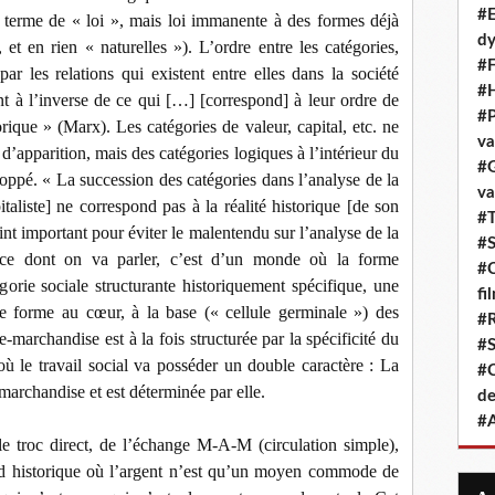
#E
e terme de « loi », mais loi immanente à des formes déjà
dy
 et en rien « naturelles »). L’ordre entre les catégories,
#F
ar les relations qui existent entre elles dans la société
#H
t à l’inverse de ce qui […] [correspond] à leur ordre de
#P
rique » (Marx). Les catégories de valeur, capital, etc. ne
va
d’apparition, mais des catégories logiques à l’intérieur du
#G
oppé. « La succession des catégories dans l’analyse de la
va
taliste] ne correspond pas à la réalité historique [de son
#T
int important pour éviter le malentendu sur l’analyse de la
#S
 ce dont on va parler, c’est d’un monde où la forme
#C
orie sociale structurante historiquement spécifique, une
fi
ne forme au cœur, à la base (« cellule germinale ») des
#R
e-marchandise est à la fois structurée par la spécificité du
#S
 où le travail social va posséder un double caractère : La
#C
-marchandise et est déterminée par elle.
de
#A
le troc direct, de l’échange M-A-M (circulation simple),
d historique où l’argent n’est qu’un moyen commode de