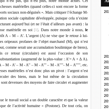
 qui n’est pas, qui n’est plus, notre monde actuel. Cet
ichesses matérielles (quand celles-ci sont encore la forme
20
pports sociaux non-déguisés ». Mais critiquer l’échange M-
ion sociale capitaliste développée, puisque cela n’existe
urant aujourd’hui (et ne l’était d’ailleurs pas avant) : la
sse matérielle en soi
[1]
. Dans notre monde à nous,
le
ôt A – M – A’. L’argent (A) ne vise que le retour à lui-
des oripeaux profanes de l’objet marchand (M), qui n’est
 but, comme serait une accumulation boulimique de biens),
s ce retour (circulaire) est aussi l’occasion de son
20
ssubstantiation (augmenté de la plus-value : A’= A + ∆ A).
20
M - A’ – M - A’’ – M - A’’’ – M - A’’’’- M – A’’’’’, etc.
20
esses matérielles n’est donc plus un pivot : l’argent n’est
20
uler des biens, mais le but même de la circulation
20
 sont devenues des moyens de faire circuler et augmenter
20
20
20
ue le travail social a un double caractère et que la valeur
20
ique de l’activité humaine » (Postone). De tout cela, on
20