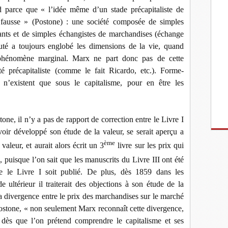
d parce que « l’idée même d’un stade précapitaliste de
 fausse » (Postone) : une société composée de simples
nts et de simples échangistes de marchandises (échange
té a toujours englobé les dimensions de la vie, quand
 phénomène marginal. Marx ne part donc pas de cette
té précapitaliste (comme le fait Ricardo, etc.). Forme-
 n’existent que sous le capitalisme, pour en être les
ne, il n’y a pas de rapport de correction entre le Livre I
oir développé son étude de la valeur, se serait aperçu a
ème
valeur, et aurait alors écrit un 3
livre sur les prix qui
e, puisque l’on sait que les manuscrits du Livre III ont été
e le Livre I soit publié. De plus, dès 1859 dans les
e ultérieur il traiterait des objections à son étude de la
la divergence entre le prix des marchandises sur le marché
Postone, « non seulement Marx reconnaît cette divergence,
té dès que l’on prétend comprendre le capitalisme et ses