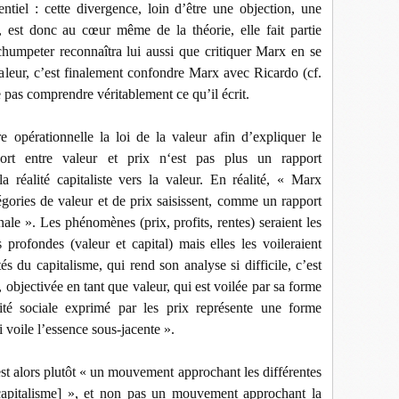
entiel : cette divergence, loin d’être une objection, une
, est donc au cœur même de la théorie, elle fait partie
chumpeter reconnaîtra lui aussi que critiquer Marx en se
 valeur, c’est finalement confondre Marx avec Ricardo (cf.
ne pas comprendre véritablement ce qu’il écrit.
opérationnelle la loi de la valeur afin d’expliquer le
rt entre valeur et prix n‘est pas plus un rapport
 réalité capitaliste vers la valeur. En réalité, « Marx
tégories de valeur et de prix saisissent, comme un rapport
le ». Les phénomènes (prix, profits, rentes) seraient les
 profondes (valeur et capital) mais elles les voileraient
és du capitalisme, qui rend son analyse si difficile, c’est
, objectivée en tant que valeur, qui est voilée par sa forme
té sociale exprimé par les prix représente une forme
voile l’essence sous-jacente ».
 est alors plutôt « un mouvement approchant les différentes
apitalisme] », et non pas un mouvement approchant la