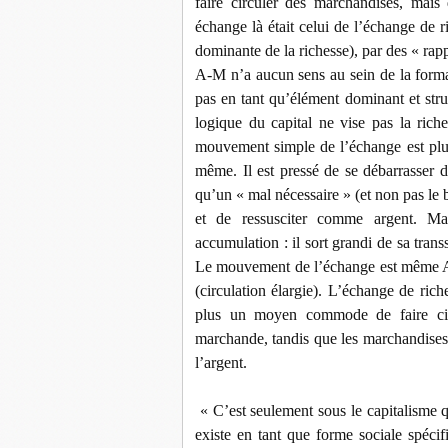
faire circuler des marchandises, mais
échange là était celui de l’échange de r
dominante de la richesse), par des « ra
A-M n’a aucun sens au sein de la format
pas en tant qu’élément dominant et struct
logique du capital ne vise pas la riche
mouvement simple de l’échange est plut
même. Il est pressé de se débarrasser 
qu’un « mal nécessaire » (et non pas le
et de ressusciter comme argent. Mai
accumulation : il sort grandi de sa tran
Le mouvement de l’échange est même A – 
(circulation élargie). L’échange de rich
plus un moyen commode de faire circ
marchande, tandis que les marchandises
l’argent.
« C’est seulement sous le capitalisme q
existe en tant que forme sociale spécif