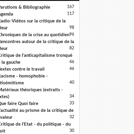
167
arutions & Bibliographie
117
Agenda
adio-Vidéos sur la critique de la
98
leur
96
hroniques de la crise au quotidien
encontres autour de la critique de la
82
leur
ritique de l'anticapitalisme tronqué
46
 la gauche
46
extes contre le travail
acisme - homophobie -
40
tisémitisme
atériaux théoriques (extraits -
34
xtes)
33
ue faire Quoi faire
'actualité au prisme de la critique de
32
 valeur
ritique de l'Etat - du politique - du
30
oit