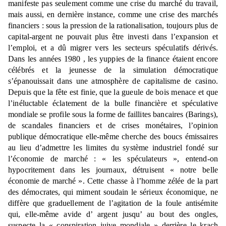
manifeste pas seulement comme une crise du marché du travail,
mais aussi, en dernière instance, comme une crise des marchés
financiers : sous la pression de la rationalisation, toujours plus de
capital-argent ne pouvait plus être investi dans l’expansion et
l’emploi, et a dû migrer vers les secteurs spéculatifs dérivés.
Dans les années 1980 , les yuppies de la finance étaient encore
célébrés et la jeunesse de la simulation démocratique
s’épanouissait dans une atmosphère de capitalisme de casino.
Depuis que la fête est finie, que la gueule de bois menace et que
l’inéluctable éclatement de la bulle financière et spéculative
mondiale se profile sous la forme de faillites bancaires (Barings),
de scandales financiers et de crises monétaires, l’opinion
publique démocratique elle-même cherche des boucs émissaires
au lieu d’admettre les limites du système industriel fondé sur
l’économie de marché : « les spéculateurs », entend-on
hypocritement dans les journaux, détruisent « notre belle
économie de marché ». Cette chasse à l’homme zélée de la part
des démocrates, qui miment soudain le sérieux économique, ne
diffère que graduellement de l’agitation de la foule antisémite
qui, elle-même avide d’ argent jusqu’ au bout des ongles,
suspecte la « conspiration juive mondiale » derrière le krach