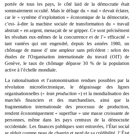
portée de tous les pays, le côté laid de la démocratie était
sommairement occulté. Mais le déluge du « mal » devait éclater,
car le « système d’exploitation » économique de la démocratie,
c’est- à-dire la machine sociale de transformation du « travail
abstrait » en argent, menaçait de se gripper. Ce sont précisément
les résultats eux-mêmes de la concurrence et de l’« efficacité »
tant vantées qui ont engendré, depuis les années 1980, un
chômage de masse d' une ampleur sans précédent : selon des
études de l'Organisation internationale du travail (OIT) de
Genève, le taux de chômage dépasse 30 % de la population
active à l’échelle mondiale.
La rationalisation et l’autonomisation rendues possibles par la
révolution microélectronique, le dégraissage des lignes
organisationnelles («
lean production
») et la mondialisation des
marchés financiers et des marchandises, ainsi que la
fragmentation internationale des processus de production,
rendent économiquement « superflue » une masse croissante de
personnes, même dans les pays centraux de la démocratie
occidentale. Les finances publiques sont entravées, l’État social
se réduit comme peau de chagrin et perd de sa crédibilité, l’ État