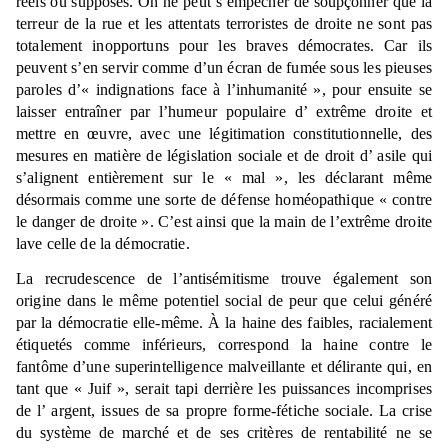
réels ou supposés. On ne peut s’empêcher de soupçonner que la
terreur de la rue et les attentats terroristes de droite ne sont pas
totalement inopportuns pour les braves démocrates. Car ils
peuvent s’en servir comme d’un écran de fumée sous les pieuses
paroles d’« indignations face à l’inhumanité », pour ensuite se
laisser entraîner par l’humeur populaire d’ extrême droite et
mettre en œuvre, avec une légitimation constitutionnelle, des
mesures en matière de législation sociale et de droit d’ asile qui
s’alignent entièrement sur le « mal », les déclarant même
désormais comme une sorte de défense homéopathique « contre
le danger de droite ». C’est ainsi que la main de l’extrême droite
lave celle de la démocratie.
La recrudescence de l’antisémitisme trouve également son
origine dans le même potentiel social de peur que celui généré
par la démocratie elle-même. À la haine des faibles, racialement
étiquetés comme inférieurs, correspond la haine contre le
fantôme d’une superintelligence malveillante et délirante qui, en
tant que « Juif », serait tapi derrière les puissances incomprises
de l’ argent, issues de sa propre forme-fétiche sociale. La crise
du système de marché et de ses critères de rentabilité ne se