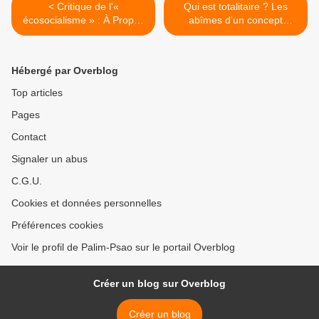
< Critique de l'«
Qui est totalitaire ? Les
écosocialisme » : À Propos
abîmes d’un concept
du marxisme traditionnel de
idéologique « à tout faire »,
Michaël Löwy, par Sandrine
par Robert Kurz >
Aumercier
Hébergé par Overblog
Top articles
Pages
Contact
Signaler un abus
C.G.U.
Cookies et données personnelles
Préférences cookies
Voir le profil de Palim-Psao sur le portail Overblog
Créer un blog sur Overblog
Créer un blog