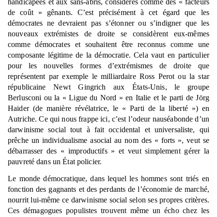
handicapées et aux sans-abris, considérés comme des « facteurs
de coût » gênants. C’est précisément à cet égard que les
démocrates ne devraient pas s’étonner ou s’indigner que les
nouveaux extrémistes de droite se considèrent eux-mêmes
comme démocrates et souhaitent être reconnus comme une
composante légitime de la démocratie. Cela vaut en particulier
pour les nouvelles formes d’extrémismes de droite que
représentent par exemple le milliardaire Ross Perot ou la star
républicaine Newt Gingrich aux États-Unis, le groupe
Berlusconi ou la « Ligue du Nord » en Italie et le parti de Jörg
Haider (de manière révélatrice, le « Parti de la liberté ») en
Autriche. Ce qui nous frappe ici, c’est l’odeur nauséabonde d’un
darwinisme social tout à fait occidental et universaliste, qui
prêche un individualisme asocial au nom des « forts », veut se
débarrasser des « improductifs » et veut simplement gérer la
pauvreté dans un État policier.
Le monde démocratique, dans lequel les hommes sont triés en
fonction des gagnants et des perdants de l’économie de marché,
nourrit lui-même ce darwinisme social selon ses propres critères.
Ces démagogues populistes trouvent même un écho chez les