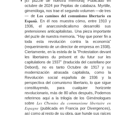
[El puzzle de nuestra memoria] Publicado en
octubre de 2024 por Pepitas de calabaza. Myrtille,
gimenóloga, nos trae el segundo volumen —de tres
— de
𝐋𝐨𝐬
𝐜𝐚𝐦𝐢𝐧𝐨𝐬
𝐝𝐞𝐥
𝐜𝐨𝐦𝐮𝐧𝐢𝐬𝐦𝐨
𝐥𝐢𝐛𝐞𝐫𝐭𝐚𝐫𝐢𝐨
𝐞𝐧
𝐄𝐬𝐩𝐚𝐧
𝐚
.
En él nos muestra cómo, entre 1910 y
1936, el anarcosindicalismo desarrolló sus
pretensiones anticapitalistas. Una pieza importante
del puzle de nuestra memoria. "Hay que poner fin a
toda esta revolución contra la economía"
(requerimiento de un director de empresa en 1938).
Ciertamente, en la estela de la "Protestation devant
les libertaires du présent et du futur sur les
capitulations de 1937" (traducida del castellano por
Debord), no es tanto Octubre de 1917 y su
modernización atrasada capitalista, como la
Revolución social española de 1936 y la
perspectiva del comunismo libertario, lo que sigue
constituyendo, para cualquier horizonte
revolucionario, más de 80 años después, Podemos
referirnos aquí a la trilogía de los Giménologues
sobre
𝐿𝑒𝑠
𝐶
ℎ
𝑒𝑚𝑖𝑛𝑠
𝑑𝑢
𝑐𝑜𝑚𝑚𝑢𝑛𝑖𝑠𝑚𝑒
𝑙𝑖𝑏𝑒𝑟𝑡𝑎𝑖𝑟𝑒
𝑒𝑛
𝐸𝑠𝑝𝑎𝑔𝑛𝑒
(publicada en Francia por Divergences),
así como al resto de su obra, que hunde sus raíces