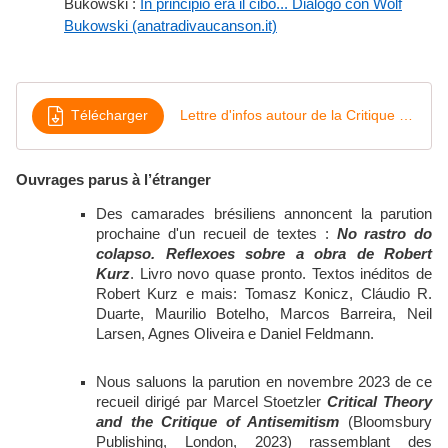
Bukowski :
In principio era il cibo... Dialogo con Wolf
Bukowski (anatradivaucanson.it)
Télécharger
Lettre d'infos autour de la Critique de la valeurdissociation Juillet 2024
Ouvrages parus à l’étranger
Des camarades brésiliens annoncent la parution
prochaine d'un recueil de textes :
No rastro do
colapso. Reflexoes sobre a obra de Robert
Kurz
. Livro novo quase pronto. Textos inéditos de
Robert Kurz e mais: Tomasz Konicz, Cláudio R.
Duarte, Maurilio Botelho, Marcos Barreira, Neil
Larsen, Agnes Oliveira e Daniel Feldmann.
Nous saluons la parution en novembre 2023 de ce
recueil dirigé par Marcel Stoetzler
Critical Theory
and the Critique of Antisemitism
(Bloomsbury
Publishing, London, 2023) rassemblant des