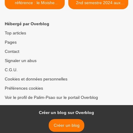
référence : le Moishe
2nd semestre 2024 aux
Postone Legacy Project
Éditions Crise & Critique :
(archives, textes,
Moishe Postone, Benoît
entretiens, etc.)
Bohy-Bunel, Commune
Hébergé par Overblog
antinationaliste de Zamora,
Ernst Lohoff & Norbert
Top articles
Trenkle >
Pages
Contact
Signaler un abus
C.G.U.
Cookies et données personnelles
Préférences cookies
Voir le profil de Palim-Psao sur le portail Overblog
Créer un blog sur Overblog
Créer un blog