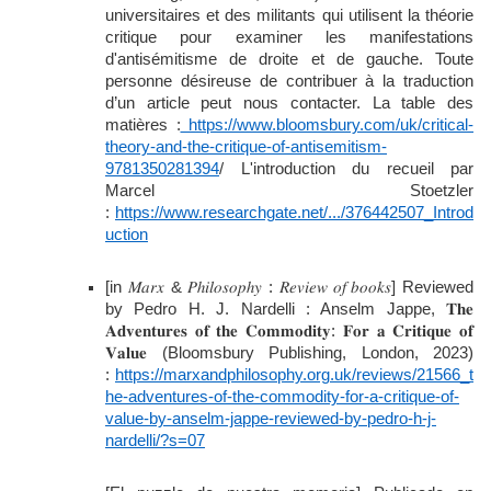
universitaires et des militants qui utilisent la théorie
critique pour examiner les manifestations
d'antisémitisme de droite et de gauche. Toute
personne désireuse de contribuer à la traduction
d’un article peut nous contacter. La table des
matières :
https://www.bloomsbury.com/uk/critical-
theory-and-the-critique-of-antisemitism-
9781350281394
/ L'introduction du recueil par
Marcel Stoetzler
:
https://www.researchgate.net/.../376442507_Introd
uction
[in
𝑀𝑎𝑟𝑥
&
𝑃ℎ𝑖𝑙𝑜𝑠𝑜𝑝ℎ𝑦
:
𝑅𝑒𝑣𝑖𝑒𝑤
𝑜𝑓
𝑏𝑜𝑜𝑘𝑠
] Reviewed
by Pedro H. J. Nardelli : Anselm Jappe,
𝐓𝐡𝐞
𝐀𝐝𝐯𝐞𝐧𝐭𝐮𝐫𝐞𝐬
𝐨𝐟
𝐭𝐡𝐞
𝐂𝐨𝐦𝐦𝐨𝐝𝐢𝐭𝐲
:
𝐅𝐨𝐫
𝐚
𝐂𝐫𝐢𝐭𝐢𝐪𝐮𝐞
𝐨𝐟
𝐕𝐚𝐥𝐮𝐞
(Bloomsbury Publishing, London, 2023)
:
https://marxandphilosophy.org.uk/reviews/21566_t
he-adventures-of-the-commodity-for-a-critique-of-
value-by-anselm-jappe-reviewed-by-pedro-h-j-
nardelli/?s=07