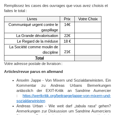
Remplissez les cases des ouvrages que vous avez choisis et
faites le total
:
Livres
Prix
Votre Choix
Communiqué urgent contre le
14€
gaspillage
La Grande dévalorisation
22€
Le Regard de la méduse
18 €
La Société comme moulin de
21€
discipline
Total
Votre adresse postale de livraison
:
Articles/revue parus en allemand
Anselm Jappe - Von Mixern und Sozialdarwinisten. Ein
Kommentar zu Andreas Urbans Bemerkungen
anlässlich der EXIT-Kritik an Sandrine Aumercier
:
https://wertkritik.org/beitraege/jappe-von-mixern-und-
sozialdarwinisten
Andreas Urban - Wie weit darf „tabula rasa“ gehen?
Anmerkungen zur Diskussion um Sandrine Aumerciers