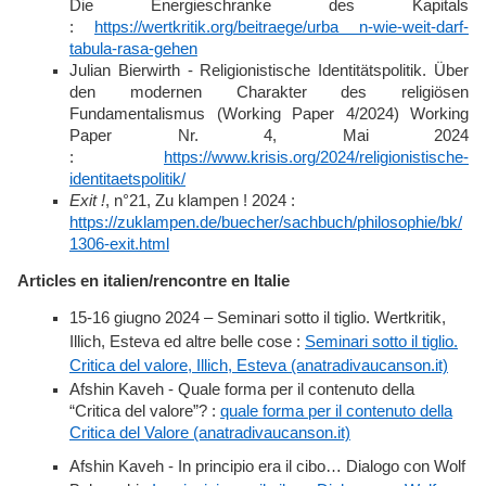
Die Energieschranke des Kapitals
:
https://wertkritik.org/beitraege/urba n-wie-weit-darf-
tabula-rasa-gehen
Julian Bierwirth - Religionistische Identitätspolitik. Über
den modernen Charakter des religiösen
Fundamentalismus (Working Paper 4/2024) Working
Paper Nr. 4, Mai 2024
:
https://www.krisis.org/2024/religionistische-
identitaetspolitik/
Exit !
, n°21, Zu klampen ! 2024 :
https://zuklampen.de/buecher/sachbuch/philosophie/bk/
1306-exit.html
Articles en italien/rencontre en Italie
15-16 giugno 2024 – Seminari sotto il tiglio. Wertkritik,
Illich, Esteva ed altre belle cose :
Seminari sotto il tiglio.
Critica del valore, Illich, Esteva (anatradivaucanson.it)
Afshin Kaveh - Quale forma per il contenuto della
“Critica del valore”? :
quale forma per il contenuto della
Critica del Valore (anatradivaucanson.it)
Afshin Kaveh - In principio era il cibo… Dialogo con Wolf