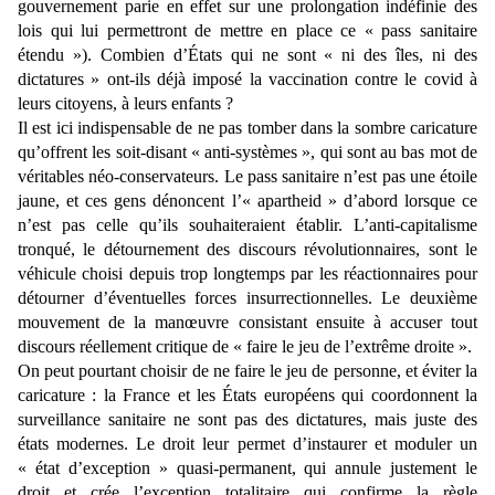
gouvernement parie en effet sur une prolongation indéfinie des
lois qui lui permettront de mettre en place ce « pass sanitaire
étendu »). Combien d’
É
tats qui ne sont « ni des îles, ni des
dictatures » ont-ils déjà imposé la vaccination contre le covid à
leurs citoyens, à leurs enfants ?
Il est ici indispensable de ne pas tomber dans la sombre caricature
qu’offrent les soit-disant « anti-systèmes », qui sont au bas mot de
véritables néo-conservateurs. Le pass sanitaire n’est pas une étoile
jaune, et ces gens dénoncent l’« apartheid » d’abord lorsque ce
n’est pas celle qu’ils souhaiteraient établir. L’anti-capitalisme
tronqué, le détournement des discours révolutionnaires, sont le
véhicule choisi depuis trop longtemps par les réactionnaires pour
détourner d’éventuelles forces insurrectionnelles. Le deuxième
mouvement de la manœuvre consistant ensuite à accuser tout
discours réellement critique de « faire le jeu de l’extrême droite ».
On peut pourtant choisir de ne faire le jeu de personne, et éviter la
caricature : la France et les
É
tats européens qui coordonnent la
surveillance sanitaire ne sont pas des dictatures, mais juste des
états modernes. Le droit leur permet d’instaurer et moduler un
« état d’exception » quasi-permanent, qui annule justement le
droit et crée l’exception totalitaire qui confirme la règle