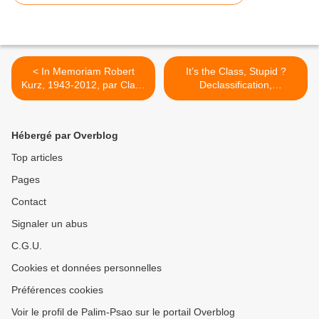
< In Memoriam Robert
It’s the Class, Stupid ?
Kurz, 1943-2012, par Claus
Declassification,
Peter Ortlieb (extrait)
Degradation and the
Renaissance of the
Concept of Class, by
Hébergé par Overblog
Roswitha Scholz >
Top articles
Pages
Contact
Signaler un abus
C.G.U.
Cookies et données personnelles
Préférences cookies
Voir le profil de Palim-Psao sur le portail Overblog