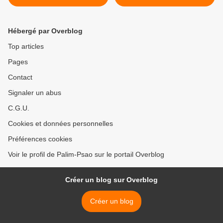
marchandises. Cycle de
construction massive du
lectures sur le féminisme de
capitalisme (parution
Roswitha Scholz (Cercle
prochaine aux éditions
Hébergé par Overblog
WAK-Toulouse, vendredi 16
L'Echappée) >
octobre)
Top articles
Pages
Contact
Signaler un abus
C.G.U.
Cookies et données personnelles
Préférences cookies
Voir le profil de Palim-Psao sur le portail Overblog
Créer un blog sur Overblog
Créer un blog