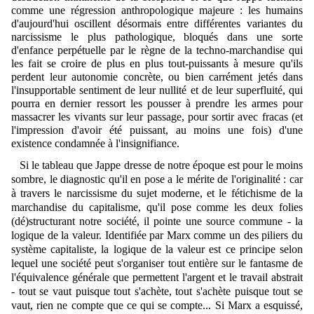
comme une régression anthropologique majeure : les humains
d'aujourd'hui oscillent désormais entre différentes variantes du
narcissisme le plus pathologique, bloqués dans une sorte
d'enfance perpétuelle par le règne de la techno-marchandise qui
les fait se croire de plus en plus tout-puissants à mesure qu'ils
perdent leur autonomie concrète, ou bien carrément jetés dans
l'insupportable sentiment de leur nullité et de leur superfluité, qui
pourra en dernier ressort les pousser à prendre les armes pour
massacrer les vivants sur leur passage, pour sortir avec fracas (et
l'impression d'avoir été puissant, au moins une fois) d'une
existence condamnée à l'insignifiance.
Si le tableau que Jappe dresse de notre époque est pour le moins
sombre, le diagnostic qu'il en pose a le mérite de l'originalité : car
à travers le narcissisme du sujet moderne, et le fétichisme de la
marchandise du capitalisme, qu'il pose comme les deux folies
(dé)structurant notre société, il pointe une source commune - la
logique de la valeur. Identifiée par Marx comme un des piliers du
système capitaliste, la logique de la valeur est ce principe selon
lequel une société peut s'organiser tout entière sur le fantasme de
l'équivalence générale que permettent l'argent et le travail abstrait
- tout se vaut puisque tout s'achète, tout s'achète puisque tout se
vaut, rien ne compte que ce qui se compte... Si Marx a esquissé,