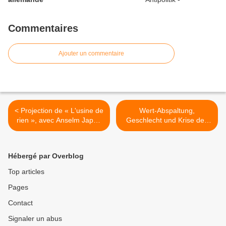
Commentaires
Ajouter un commentaire
< Projection de « L'usine de
Wert-Abspaltung,
rien », avec Anselm Jappe
Geschlecht und Krise des
et le réalisateur Pedro
Kapitalismus. Interview von
Pinho (Tours, vendredi 15
Clara Navarro Ruiz mit
décembre)
Roswitha Scholz
Hébergé par Overblog
(Constelaciones. Revista de
Teoría Crítica, 2017) >
Top articles
Pages
Contact
Signaler un abus