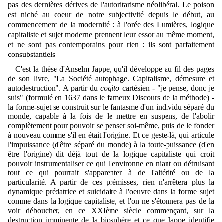
pas des dernières dérives de l'autoritarisme néolibéral. Le poison
est niché au coeur de notre subjectivité depuis le début, au
commencement de la modernité : à l'orée des Lumières, logique
capitaliste et sujet moderne prennent leur essor au même moment,
et ne sont pas contemporains pour rien : ils sont parfaitement
consubstantiels.
C'est la thèse d'Anselm Jappe, qu'il
développe
au fil des pages
de son livre, "La Société autophage. Capitalisme, démesure et
autodestruction". A partir du
cogito
cartésien - "je pense, donc je
suis" (formulé en 1637 dans le fameux Discours de la méthode) -
la forme-sujet se construit sur le fantasme d'un individu séparé du
monde, capable à la fois de le mettre en suspens, de l'abolir
complètement pour pouvoir se penser soi-même, puis de le fonder
à nouveau comme s'il en était l'origine. Et ce geste-là, qui articule
l'impuissance (d'être séparé du monde) à la toute-puissance (d'en
être l'origine) dit déjà tout de la logique capitaliste qui croit
pouvoir instrumentaliser ce qui l'environne en niant ou détruisant
tout ce qui pourrait s'apparenter à de l'altérité ou de la
particularité. A partir de ces prémisses, rien n'arrêtera plus la
dynamique prédatrice et suicidaire à l'oeuvre dans la forme sujet
comme dans la logique capitaliste, et l'on ne s'étonnera pas de la
voir déboucher, en ce XXIème siècle commençant, sur la
destruction imminente de la biosphère et ce que Jappe identifie