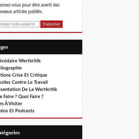
nnez-vous pour être averti des
veaux articles publiés.
ages
écédaire Wertkritik
liographie
tions Crise Et Critique
siles Contre Le Travail
ésentation De La Wertkritik
 Faire ? Quoi Faire ?
es À Visiter
déos Et Podcasts
Catégories