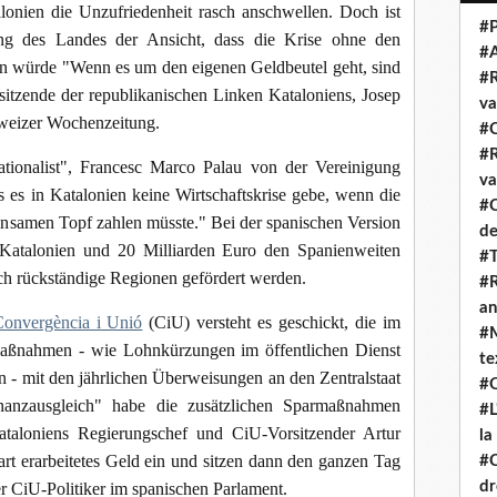
lonien die Unzufriedenheit rasch anschwellen. Doch ist
#P
g des Landes der Ansicht, dass die Krise ohne den
#
fen würde "Wenn es um den eigenen Geldbeutel geht, sind
#R
orsitzende der republikanischen Linken Kataloniens, Josep
va
hweizer Wochenzeitung.
#C
#R
tionalist", Francesc Marco Palau von der Vereinigung
va
ss es in Katalonien keine Wirtschaftskrise gebe, wenn die
#C
insamen Topf zahlen müsste." Bei der spanischen Version
de
t Katalonien und 20 Milliarden Euro den Spanienweiten
#T
ch rückständige Regionen gefördert werden.
#R
an
onvergència i Unió
(CiU) versteht es geschickt, die im
#M
aßnahmen - wie Lohnkürzungen im öffentlichen Dienst
te
 - mit den jährlichen Überweisungen an den Zentralstaat
#Q
nanzausgleich" habe die zusätzlichen Sparmaßnahmen
#L
Kataloniens Regierungschef und CiU-Vorsitzender Artur
la
art erarbeitetes Geld ein und sitzen dann den ganzen Tag
#C
dr
er CiU-Politiker im spanischen Parlament.