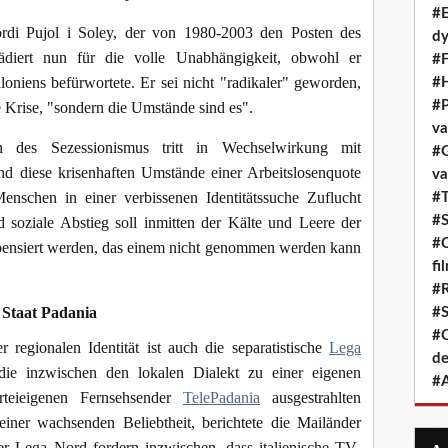
#E
i Pujol i Soley, der von 1980-2003 den Posten des
dy
plädiert nun für die volle Unabhängigkeit, obwohl er
#F
oniens befürwortete. Er sei nicht "radikaler" geworden,
#H
#P
 Krise, "sondern die Umstände sind es".
va
es Sezessionismus tritt in Wechselwirkung mit
#G
d diese krisenhaften Umstände einer Arbeitslosenquote
va
enschen in einer verbissenen Identitätssuche Zuflucht
#T
#S
d soziale Abstieg soll inmitten der Kälte und Leere der
#C
mpensiert werden, das einem nicht genommen werden kann
fi
#R
 Staat Padania
#S
#C
regionalen Identität ist auch die separatistische
Lega
de
die inzwischen den lokalen Dialekt zu einer eigenen
#A
teieigenen Fernsehsender
TelePadania
ausgestrahlten
iner wachsenden Beliebtheit, berichtete die Mailänder
der Lega Nord fordern inzwischen, dass italienische TV-