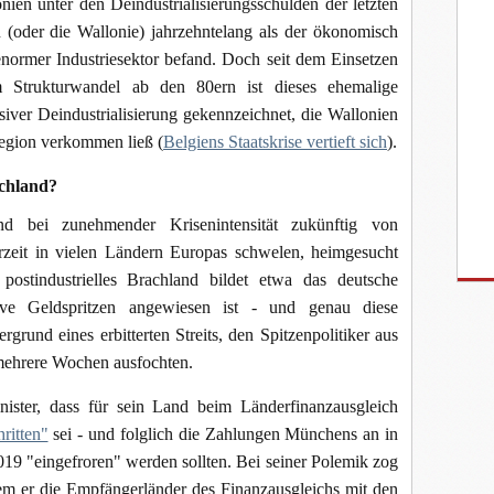
ien unter den Deindustrialisierungsschulden der letzten
n (oder die Wallonie) jahrzehntelang als der ökonomisch
 enormer Industriesektor befand. Doch seit dem Einsetzen
m Strukturwandel ab den 80ern ist dieses ehemalige
siver Deindustrialisierung gekennzeichnet, die Wallonien
egion verkommen ließ (
Belgiens Staatskrise vertieft sich
).
chland?
ei zunehmender Krisenintensität zukünftig von
derzeit in vielen Ländern Europas schwelen, heimgesucht
postindustrielles Brachland bildet etwa das deutsche
ive Geldspritzen angewiesen ist - und genau diese
grund eines erbitterten Streits, den Spitzenpolitiker aus
mehrere Wochen ausfochten.
ter, dass für sein Land beim Länderfinanzausgleich
ritten"
sei - und folglich die Zahlungen Münchens an in
19 "eingefroren" werden sollten. Bei seiner Polemik zog
dem er die Empfängerländer des Finanzausgleichs mit den