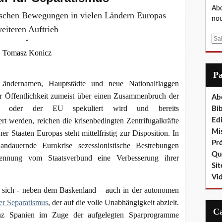
Abo
stischen Bewegungen in vielen Ländern Europas
nou
eiteren Auftrieb
E
*
m
Tomasz Konicz
a
i
P
l
ernamen, Hauptstädte und neue Nationalflaggen
r Öffentlichkeit zumeist über einen Zusammenbruch der
Ab
ung oder der EU spekuliert wird und bereits
Bib
ert werden, reichen die krisenbedingten Zentrifugalkräfte
Edi
Mis
cher Staaten Europas steht mittelfristig zur Disposition. In
Pr
ndauernde Eurokrise sezessionistische Bestrebungen
Que
rennung vom Staatsverbund eine Verbesserung ihrer
Sit
Vi
 sich - neben dem Baskenland – auch in der autonomen
ter Separatismus
, der auf die volle Unabhängigkeit abzielt.
anz Spanien im Zuge der aufgelegten Sparprogramme