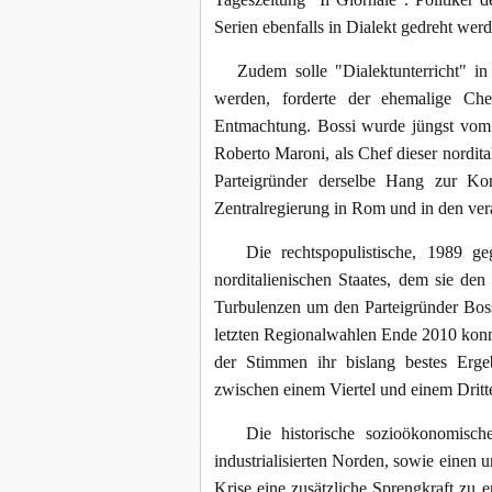
Serien ebenfalls in Dialekt gedreht wer
Zudem solle "Dialektunterricht" in d
werden, forderte der ehemalige Ch
Entmachtung. Bossi wurde jüngst vom 
Roberto Maroni, als Chef dieser nordi
Parteigründer derselbe Hang zur Ko
Zentralregierung in Rom und in den vera
Die rechtspopulistische, 1989 gegr
norditalienischen Staates, dem sie de
Turbulenzen um den Parteigründer Bos
letzten Regionalwahlen Ende 2010 konnt
der Stimmen ihr bislang bestes Erge
zwischen einem Viertel und einem Dritte
Die historische sozioökonomischer 
industrialisierten Norden, sowie einen 
Krise eine zusätzliche Sprengkraft zu 