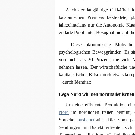
Auch der langjährige CiU-Chef Jord
katalanischen Premiers bekleidete, 
jahrzehntelang nur die Autonomie Katal
erklärte Pujol unter Bezugnahme auf die
Diese ökonomische Motivation d
psychologischen Beweggründen. Es sin
von mehr als 20 Prozent, die viele M
nehmen lassen. Der wirtschaftliche un
kapitalistischen Krise durch etwas ko
– durch Identität:
Lega Nord will den norditalienischen
Um eine effiziente Produktion einer 
Nord
im nördlichen Italien bemüht, 
Sprache
ausbauen
will. Die vom par
Sendungen im Dialekt erfreuten sich e
Tageszeitung "Il Giornale". Politiker 