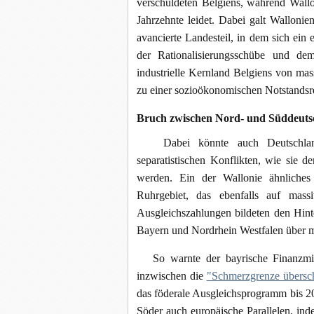
verschuldeten Belgiens, während Wallon
Jahrzehnte leidet. Dabei galt Wallonie
avancierte Landesteil, in dem sich ein
der Rationalisierungsschübe und de
industrielle Kernland Belgiens von mas
zu einer sozioökonomischen Notstandsr
Bruch zwischen Nord- und Süddeuts
Dabei könnte auch Deutschland b
separatistischen Konflikten, wie sie 
werden. Ein der Wallonie ähnliches 
Ruhrgebiet, das ebenfalls auf mass
Ausgleichszahlungen bildeten den Hinter
Bayern und Nordrhein Westfalen über 
So warnte der bayrische Finanzminis
inzwischen die
"Schmerzgrenze übersch
das föderale Ausgleichsprogramm bis 20
Söder auch europäische Parallelen, in