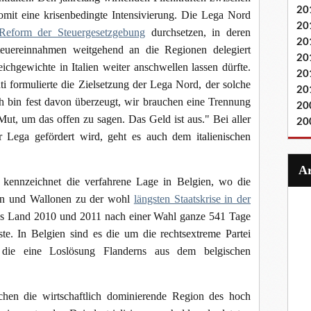
20
somit eine krisenbedingte Intensivierung. Die Lega Nord
20
Reform der Steuergesetzgebung
durchsetzen, in deren
20
uereinnahmen weitgehend an die Regionen delegiert
20
ichgewichte in Italien weiter anschwellen lassen dürfte.
20
i formulierte die Zielsetzung der Lega Nord, der solche
20
ch bin fest davon überzeugt, wir brauchen eine Trennung
20
t, um das offen zu sagen. Das Geld ist aus." Bei aller
20
er Lega gefördert wird, geht es auch dem italienischen
 kennzeichnet die verfahrene Lage in Belgien, wo die
en und Wallonen zu der wohl
längsten Staatskrise in der
das Land 2010 und 2011 nach einer Wahl ganze 541 Tage
e. In Belgien sind es die um die rechtsextreme Partei
 die eine Loslösung Flanderns aus dem belgischen
hen die wirtschaftlich dominierende Region des hoch