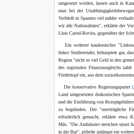
umgesetzt werden, lassen auch in Kata
man bei der Unabhängigkeitsbewegun
Verbleib in Spanien viel milder verlau
wir alle Nationalisten", erklärte der V
Lluis Carod-Rovira, gegenüber der Sc
Ein weiterer katalonischer "Linksna
linker Studierender, behauptete gar, da
Region "nicht so viel Geld in den geme
des regionalen Finanzausgleichs zahl
Fördertopf ein, aus dem sozioökonomis
Die konservative Regierungspartei
C
Land umgesetzten drakonischen Sparm
und die Einführung von Rezeptgebühren
zu begründen. Der "unerträgliche Fi
erforderlich gemacht, erklärte etwa 
Más. "Die Andalusier streichen unser h
in der Bar", pöbelte unlängst ein weiter