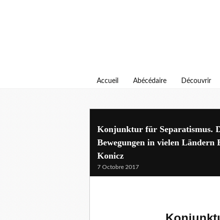
Accueil
Abécédaire
Découvrir
Konjunktur für Separatismus. Di
Bewegungen in vielen Ländern 
Konicz
7 Octobre 2017
Konjunktu