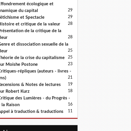
ffondrement écologique et
29
namique du capital
29
étichisme et Spectacle
28
istoire et critique de la valeur
résentation de la critique de la
28
leur
enre et dissociation sexuelle de la
25
leur
25
héorie de la crise du capitalisme
23
ur Moishe Postone
ritiques-répliques (auteurs - livres -
21
lms)
19
ecensions & Notes de lectures
18
ur Robert Kurz
ritique des Lumières - du Progrès -
16
 la Raison
11
ppel à traduction & traductions