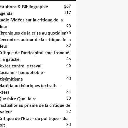
167
arutions & Bibliographie
117
Agenda
adio-Vidéos sur la critique de la
98
leur
96
hroniques de la crise au quotidien
encontres autour de la critique de la
82
leur
ritique de l'anticapitalisme tronqué
46
 la gauche
46
extes contre le travail
acisme - homophobie -
40
tisémitisme
atériaux théoriques (extraits -
34
xtes)
33
ue faire Quoi faire
'actualité au prisme de la critique de
32
 valeur
ritique de l'Etat - du politique - du
30
oit