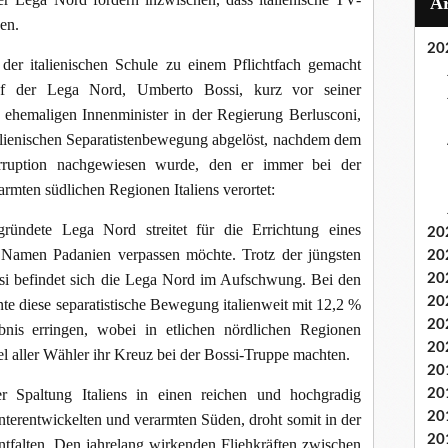
den.
20
er italienischen Schule zu einem Pflichtfach gemacht
ef der Lega Nord, Umberto Bossi, kurz vor seiner
ehemaligen Innenminister in der Regierung Berlusconi,
talienischen Separatistenbewegung abgelöst, nachdem dem
rruption nachgewiesen wurde, den er immer bei der
rmten südlichen Regionen Italiens verortet:
ündete Lega Nord streitet für die Errichtung eines
20
n Namen Padanien verpassen möchte. Trotz der jüngsten
20
si befindet sich die Lega Nord im Aufschwung. Bei den
20
20
e diese separatistische Bewegung italienweit mit 12,2 %
20
bnis erringen, wobei in etlichen nördlichen Regionen
20
l aller Wähler ihr Kreuz bei der Bossi-Truppe machten.
20
Spaltung Italiens in einen reichen und hochgradig
20
20
unterentwickelten und verarmten Süden, droht somit in der
20
entfalten. Den jahrelang wirkenden Fliehkräften zwischen