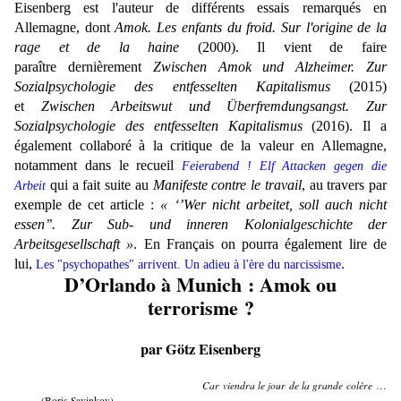
Eisenberg est l'auteur de différents essais remarqués en
Allemagne, dont
Amok. Les enfants du froid. Sur l'origine de la
rage et de la haine
(2000). Il vient de faire
paraître
dernièrement
Zwischen Amok und Alzheimer. Zur
Sozialpsychologie des entfesselten Kapitalismus
(2015)
et
Zwischen Arbeitswut und Überfremdungsangst. Zur
Sozialpsychologie des entfesselten Kapitalismus
(2016). Il a
également collaboré à la critique de la valeur en Allemagne,
notamment dans le recueil
Feierabend ! Elf Attacken gegen die
qui a fait suite au
Manifeste contre le travail
, au travers par
Arbeit
exemple de cet article :
« ‘’Wer nicht arbeitet, soll auch nicht
essen’’. Zur Sub- und inneren Kolonialgeschichte der
Arbeitsgesellschaft »
. En Français on pourra également lire de
lui,
.
Les "psychopathes" arrivent. Un adieu à l'ère du narcissisme
D’Orlando à Munich : Amok ou
terrorisme ?
par Götz Eisenberg
Car viendra le jour de la grande colère
…
(Boris Savinkov)