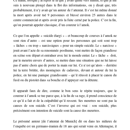
Ce matin, lorsque j’ai repris le fil que j’avais quitté vers minuit, et que je me
suis à nouveau plongé dans le flot des informations, on y disait que, très
probablement, il n’y avait qu’un auteur de l’attentat. Il s’est lui même donné
la mort après avoir tué 9 personnes et blessé environ 25 autres dans le
centre commercial et après avoir pris la fuite cerné par la police. C’est la fin,
qu’on pourrait appeler classique, d’un coureur à l’amok.
Ce que l’on appelle « suicide élargi » – et beaucoup de courses à l’amok ne
sont rien d’autre – est une option pour les personnes qui soit sont trop
« lâches » ou trop « narcissiques » pour un simple suicide. Le « narcisse »
jouit avant l’acte de sa renommée posthume, veut mettre de façon grandiose
en scène son départ et entraîner avec lui le monde entier. Le « lâche » doit,
par le meurtre envers d’autres, se mettre dans une situation que ne lui laisse
pas d’autre choix que de porter la main sur lui. Ce n’est qu’alors – derrière
lui la terre brûlée, des montagnes de cadavres, devant et autour de lui la
police, en lui une panique grandissante – qu’il réussit à placer le canon du
fusil ou du pistolet dans sa bouche et d’appuyer sur la détente.
Il apparaît faux de dire, comme le bon sens le répète toujours, que le
coureur à l’amok se tue parce que, à la fin de sa rage, il prend conscience de
ce qu’il a fait et de la culpabilité qu’il ressent. Ses meurtres ne sont pas la
causes de son suicide. C’est l’inverse qui est vrai : son suicide, plus
précisément son intention de suicide sont la cause des meurtres.
Le présumé auteur [de l’attentat de Munich] dit on dans les milieux de
l’enquête est un germano-iranien de 18 ans qui serait venu en Allemagne, il