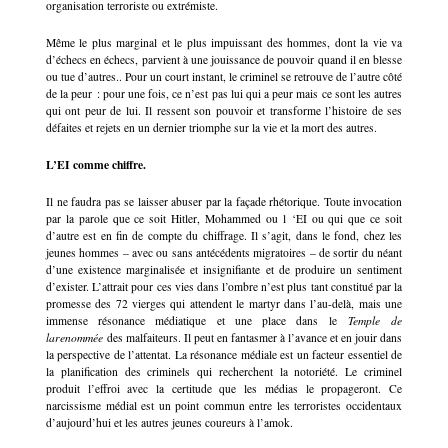
organisation terroriste ou extrémiste.
Même le plus marginal et le plus impuissant des hommes, dont la vie va
d’échecs en échecs, parvient à une jouissance de pouvoir quand il en blesse
ou tue d’autres.. Pour un court instant, le criminel se retrouve de l’autre côté
de la peur : pour une fois, ce n’est pas lui qui a peur mais ce sont les autres
qui ont peur de lui. Il ressent son pouvoir et transforme l’histoire de ses
défaites et rejets en un dernier triomphe sur la vie et la mort des autres.
L’EI comme chiffre.
Il ne faudra pas se laisser abuser par la façade rhétorique. Toute invocation
par la parole que ce soit Hitler, Mohammed ou l ‘EI ou qui que ce soit
d’autre est en fin de compte du chiffrage. Il s’agit, dans le fond, chez les
jeunes hommes – avec ou sans antécédents migratoires – de sortir du néant
d’une existence marginalisée et insignifiante et de produire un sentiment
d’exister. L’attrait pour ces vies dans l’ombre n’est plus tant constitué par la
promesse des 72 vierges qui attendent le martyr dans l’au-delà, mais une
immense résonance médiatique et une place dans le
Temple
de
la
renommée
des malfaiteurs. Il peut en fantasmer à l’avance et en jouir dans
la perspective de l’attentat. La résonance médiale est un facteur essentiel de
la planification des criminels qui recherchent la notoriété. Le criminel
produit l’effroi avec la certitude que les médias le propageront. Ce
narcissisme médial est un point commun entre les terroristes occidentaux
d’aujourd’hui et les autres jeunes coureurs à l’amok.