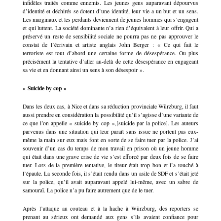
infidèles traités comme ennemis. Les jeunes gens auparavant dépourvus
d’identité et déchirés se dotent d’une identité, leur vie a un but et un sens.
Les marginaux et les perdants deviennent de jeunes hommes qui s’engagent
et qui luttent. La société dominante n’a rien d’équivalent à leur offrir. Qui a
préservé un reste de sensibilité sociale ne pourra pas ne pas approuver le
constat de l’écrivain et artiste anglais John Berger : « Ce qui fait le
terroriste est tout d’abord une certaine forme de désespérance. Ou plus
précisément la tentative d’aller au-delà de cette désespérance en engageant
sa vie et en donnant ainsi un sens à son désespoir ».
« Suicide by cop »
Dans les deux cas, à Nice et dans sa réduction provinciale Würzburg, il faut
aussi prendre en considération la possibilité qu’il s’agisse d’une variante de
ce que l’on appelle « suicide by cop »,[suicide par la police]. Les auteurs
parvenus dans une situation qui leur paraît sans issue ne portent pas eux-
même la main sur eux mais font en sorte de se faire tuer par la police. J’ai
souvenir d’un cas du temps de mon travail en prison où un jeune homme
qui était dans une grave crise de vie s’est efforcé par deux fois de se faire
tuer. Lors de la première tentative, le tireur était trop bon et l’a touché à
l’épaule. La seconde fois, il s’était rendu dans un asile de SDF et s’était jeté
sur la police, qu’il avait auparavant appelé lui-même, avec un sabre de
samouraï. La police n’a pu faire autrement que de le tuer.
Après l’attaque au couteau et à la hache à Würzburg, des reporters se
prenant au sérieux ont demandé aux gens s’ils avaient confiance pour