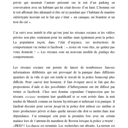
privée qui montrait l’auteur présumé sur le toit d’un parking en
conversation avec un habitant qui lui criait dessus d’en haut. L’homme sur
le toit affirmait être allemand et être né ici pendant que l’habitant de manière
stéréotypée insistait sur le fait que c’était « un canaque, un branleur et un
trou du cul ».
J’ai suivi avec intérêt le rôle qu’ont joué les réseaux sociaux et les vidéos
privées non plus seulement pour les médias mais également pour la police.
La population reçoit, dans l’état d’urgence, ses instructions de
comportement via twitter et facebook : « restez où vous êtes, ne quittez pas
votre domicile ! ». Les réseaux sont un nouveau modèle de guidage des
comportements.
Les réseaux sociaux ont permis de lancer de nombreuses fausses
informations délibérées qui ont provoqué de la panique dans différents
quartiers de la ville et qui ont rendu le travail de la police beaucoup plus
difficile. Pour sauver leur honneur, il faut évoquer aussi le fait que des
propositions d’aide et des possibilités d’hébergement ont été diffusé par
twitter et facebook. Chez moi domine cependant l’impression que les
réseaux
sociaux
usurpent leur qualificatif et se sont avérés dans la nuit
tendue de Munich comme un facteur hystérisant et induisant à la panique. Il
faudrait discuter pour savoir jusqu’où la police doit utiliser ces médias et
leurs producteurs privés et dans quelle mesure elle doit se mettre dans leur
dépendance. J’ai remarqué cela pour la première fois avec un certain
malaise lors de l’attentat du marathon de Boston lorsque la police a tweeté :
«PRIS!!! La chasse est terminée. Les recherches ont aboutis. La terreur est