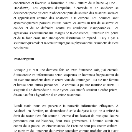
concurrence et favorisé la formation d’une « culture de la haine »( Eric J.
Hobsbawn). Les capacités d’empathie, d’entraide et de solidarité se
dessèchent parce qu’elles n’obtiennent plus de soutien des relations sociales
et apparaissent comme des obstacles à la carrière. Les hommes sont
systématiquement poussés les uns contre les autres au lieu de se serrer les
coudes et de se défendre contre les conditions insupportables. Les
agressions s’accumulent aux marges de la conscience, l’intensité des peurs
et de la folie croît, une atmosphère d’irritation se répand. Il n’y a pas à
s’étonner qu’amok et la terreur imprègne la physionomie criminelle de l’ère
néolibérale.
Post-scriptum
Lorsque j’ai relu une dernière fois ce texte dimanche soir, j’ai entendu
d’une oreille les informations selon lesquelles un homme a frappé autour de
lui avec une machette dans le centre ville de Reutlingen. Il a tué une femme
et blessé deux autres personnes. Le criminel a pu être maîtrisé et arrêté. Il
s’agirait d’un demandeur d’asile syrien. Ses motifs seraient d’ordre privés,
dit-on. On fait l’hypothèse d’un crime relationnel.
Lundi matin nous est parvenue la nouvelle information effrayante. A
Ansbach, en Bavière, un demandeur d’asile de Syrie à qui on a refusé le
droit de rester s’est fait sauter à l’entrée d’un festival de musique. Douze
personnes ont été blessées, dont trois grièvement. L’homme aurait été
connu de la police, les circonstances de l’acte ne sont pas encore établies.
Le ministre de l’intérieur de Bavière considère comme probable qu’il s’agit