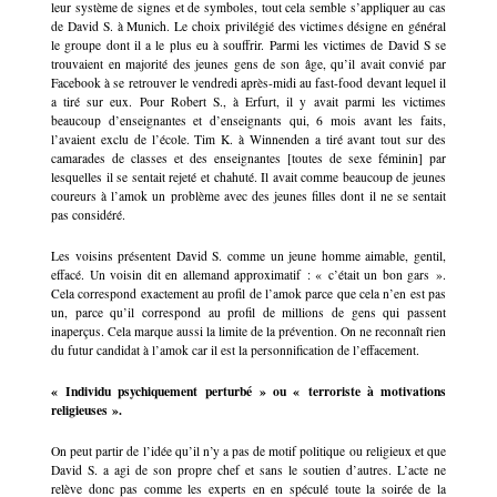
leur système de signes et de symboles, tout cela semble s’appliquer au cas
de David S. à Munich. Le choix privilégié des victimes désigne en général
le groupe dont il a le plus eu à souffrir. Parmi les victimes de David S se
trouvaient en majorité des jeunes gens de son âge, qu’il avait convié par
Facebook à se retrouver le vendredi après-midi au fast-food devant lequel il
a tiré sur eux. Pour Robert S., à Erfurt, il y avait parmi les victimes
beaucoup d’enseignantes et d’enseignants qui, 6 mois avant les faits,
l’avaient exclu de l’école. Tim K. à Winnenden a tiré avant tout sur des
camarades de classes et des enseignantes [toutes de sexe féminin] par
lesquelles il se sentait rejeté et chahuté. Il avait comme beaucoup de jeunes
coureurs à l’amok un problème avec des jeunes filles dont il ne se sentait
pas considéré.
Les voisins présentent David S. comme un jeune homme aimable, gentil,
effacé. Un voisin dit en allemand approximatif : « c’était un bon gars ».
Cela correspond exactement au profil de l’amok parce que cela n’en est pas
un, parce qu’il correspond au profil de millions de gens qui passent
inaperçus. Cela marque aussi la limite de la prévention. On ne reconnaît rien
du futur candidat à l’amok car il est la personnification de l’effacement.
« Individu psychiquement perturbé » ou « terroriste à motivations
religieuses ».
On peut partir de l’idée qu’il n’y a pas de motif politique ou religieux et que
David S. a agi de son propre chef et sans le soutien d’autres. L’acte ne
relève donc pas comme les experts en en spéculé toute la soirée de la