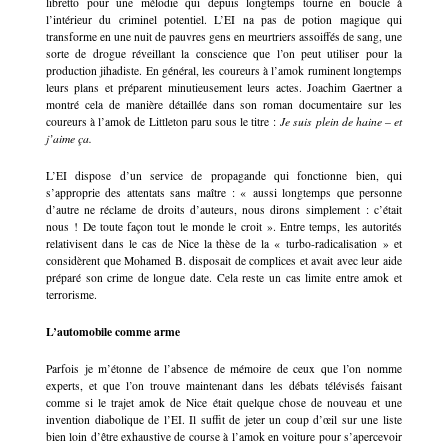
libretto pour une mélodie qui depuis longtemps tourne en boucle à
l’intérieur du criminel potentiel. L’EI na pas de potion magique qui
transforme en une nuit de pauvres gens en meurtriers assoiffés de sang, une
sorte de drogue réveillant la conscience que l’on peut utiliser pour la
production jihadiste. En général, les coureurs à l’amok ruminent longtemps
leurs plans et préparent minutieusement leurs actes. Joachim Gaertner a
montré cela de manière détaillée dans son roman documentaire sur les
coureurs à l’amok de Littleton paru sous le titre :
Je suis plein de haine – et
j’aime ça.
L’EI dispose d’un service de propagande qui fonctionne bien, qui
s’approprie des attentats sans maître : « aussi longtemps que personne
d’autre ne réclame de droits d’auteurs, nous dirons simplement : c’était
nous ! De toute façon tout le monde le croit ». Entre temps, les autorités
relativisent dans le cas de Nice la thèse de la « turbo-radicalisation » et
considèrent que Mohamed B. disposait de complices et avait avec leur aide
préparé son crime de longue date. Cela reste un cas limite entre amok et
terrorisme.
L’automobile comme arme
Parfois je m’étonne de l’absence de mémoire de ceux que l’on nomme
experts, et que l’on trouve maintenant dans les débats télévisés faisant
comme si le trajet amok de Nice était quelque chose de nouveau et une
invention diabolique de l’EI. Il suffit de jeter un coup d’œil sur une liste
bien loin d’être exhaustive de course à l’amok en voiture pour s’apercevoir