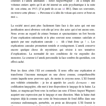
coureurs à l’amok allemands – Ernst AugustWagner – en a rempli des
volumes entiers après qu’il ait été interné en asile psychiatrique à la suite
de son crime, en 1913. [J’ai parlé de ce cas
ici
BU]. Dans ses souvenirs,
on trouve cette phrase : « Personne n’a idée du volcan qui couve et bout en
moi ».
La société aussi peut plus facilement faire face à des actes qui ont une
justification aussi abstruse soit-elle qu’avec des actes qui n’ont aucun sens.
Nous avons au regard de crimes brutaux et spectaculaires un fort besoin
d’une explication rationnelle et le plus souvent nous sommes satisfaits et
apaisés par une explication causale : « Ah c’était donc ça ! ». Les
explications causales promettent remède et soulagement. L’amok conserve
encore quelque chose de mystérieux qui résiste à nos tentatives
d’explications. La normalité de nos conditions de vie engendre des
monstres. Le coureur à l’amok personnifie la face sombre du quotidien, son
effroi caché.
Pour les deux côtés l’EI est commode. Il nous offre une explication et
transforme l’inconnu menaçant en une chose connue, compréhensible
contre laquelle nous pouvons agir, du moins le croyons-nous. L’EI fournit
aux velléités criminelles – je les ai appelés les
amoks dormants –
une
codification langagière, elle met à leur disposition le langage de la haine. La
haine, ce magma qui bout sous la surface (au sens d’Ernst August Wagner)
acquiert une expression par le langage et une direction. Mais la haine était
toujours déjà là comme une sorte de bruissement de fond diffus dans une
existence endommagée, perturbée, en proie au désespoir. L’EI fournit le