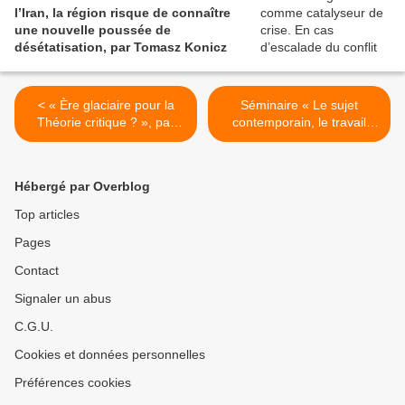
l’Iran, la région risque de connaître
une nouvelle poussée de
désétatisation, par Tomasz Konicz
< « Ère glaciaire pour la
Séminaire « Le sujet
Théorie critique ? », par
contemporain, le travail
Robert Kurz
abstrait et le temps abstrait
» (Anselm Jappe, Collège
international de philosophie
Hébergé par Overblog
- Paris) >
Top articles
Pages
Contact
Signaler un abus
C.G.U.
Cookies et données personnelles
Préférences cookies