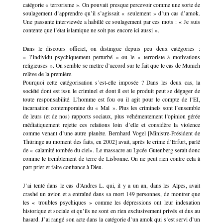
catégorie « terrorisme ». On pouvait presque percevoir comme une sorte de
soulagement d’apprendre qu’il s’agissait « seulement » d’un cas d’amok.
Une passante interviewée a habillé ce soulagement par ces mots : « Je suis
contente que l’état islamique ne soit pas encore ici aussi ».
Dans le discours officiel, on distingue depuis peu deux catégories :
« l’individu psychiquement perturbé » ou le « terroriste à motivations
religieuses ». On semble se mettre d’accord sur le fait que le cas de Munich
relève de la première.
Pourquoi cette catégorisation s’est-elle imposée ? Dans les deux cas, la
société dont est issu le criminel et dont il est le produit peut se dégager de
toute responsabilité. L’homme est fou ou il agit pour le compte de l’EI,
incarnation contemporaine du « Mal ». Plus les criminels sont l’ensemble
de leurs (et de nos) rapports sociaux, plus véhémentement l’opinion gérée
médiatiquement rejette ces relations loin d’elle et considère la violence
comme venant d’une autre planète. Bernhard Vogel [Ministre-Président de
Thüringe au moment des faits, en 2002] avait, après le crime d’Erfurt, parlé
de « calamité tombée du ciel». Le massacre au Lycée Gutenberg serait donc
comme le tremblement de terre de Lisbonne. On ne peut rien contre cela à
part prier et faire confiance à Dieu.
J’ai tenté dans le cas d’Andres L. qui, il y a un an, dans les Alpes, avait
crashé un avion et a entraîné dans sa mort 149 personnes, de montrer que
les « troubles psychiques » comme les dépressions ont leur indexation
historique et sociale et qu’ils ne sont en rien exclusivement privés et dus au
hasard. J’ai rangé son acte dans la catégorie d’un amok qui s’est servi d’un