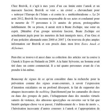
Chez Breivik, il s’agit à mes yeux d’un cas limite entre l’amok et un
massacre fasciste. Breivik se veut « un croisé » chevauchant pour
« nettoyer l’Europe de l’Islam » et contre le « multiculturalisme ». Le 24
août 2012, Breivik fut reconnu responsable de ses actes et condamné pour
le meurtre de 77 personnes à 21 années de prison, prolongeables
indéfiniment. De sa prison, il aurait écrit à Beate Zschäpe, une sœur en
esprit. [Membre d’un groupe terroriste fasciste, Beate Zschäpe est
actuellement jugée pour les meurtres de huit immigrés turcs, d’un Grec et
d’une policière allemande entre 2000 et 2007 ]. On trouvera de plus amples
information sur Breivik et son procès dans mon livre
Entre Amok et
Alzheimer.
Peut-être se trouve-t-il aussi dans sa collection des articles sur la course à
l’Amok à Espoo en Finlande en 2009. A la Saint Sylvestre, un homme avait
tiré dans un centre commercial. Il a tué quatre personnes avant de s’en
prendre à lui-même.
Beaucoup de signes de ce qu’on considère dans la recherche pour la
prévention comme des signes avant-coureurs, à savoir l’expression
d’intention suicidaires ou un profond désespoir, le fait de supporter des
attaques incessantes de
mobbing
[harcèlement] par les camarades de classe
ou dans des groupes de pairs, l’échappement dans des mondes virtuels
saturés de violence, des allusions apocryphes ou ouvertes sur le fait que
bientôt quelque-chose va se passer, l’établissement de « listes de morts »,
l’héroïsation incessante d’autres coureurs à l’amok et l’appropriation de