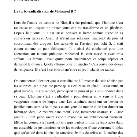
La turbo-radicalisation de Mohamed B ?
Lors de l’amok au camion de Nice, il a été prétendu que l’homme s’est
radicalisé en l’espace de quinze jours et s’est transformé en un jihadiste.
Depuis huit jours, il s’est laissé pousser la barbe comme signe de sa
conversion radicale. Avant, il n’était pas religieux, mangeait du porc et
consommait des drogues. Les autorités ne l’avaient pas fiché S, il était
connu comme un petit délinquant. Il a ainsi été condamné pour une
altercation sur la voie publique. Mohamed B. était marié et avait trois
enfants. Sa femme l’avait quitté pour maltraitance et coups répétés et
demandé le divorce. Quelle offense pour un macho ! Cela couve des désirs
de vengeance. Et c’est à cet endroit qu’entre en jeu l’islamisme radical.
On commence à deviner que la causalité est à l’inverse de celle admise par
les autorités. Il n’a pas tué parce qu’il s’est rallié au jihad, il s’est rallié au
jihad parce qu’il voulait tuer, parce qu’il ne pouvait plus se supporter dans
sa peau. L’homme s’est « radicalisé » pour donner un « sens » à une
vengeance nourrie de longue date. Les criminels aussi ont un besoin de
justifier leurs actes, à leurs yeux et aux yeux du monde et de leur donner un
habillage idéel. Le meurtre sans motif, vide, totalement abstrait, l’ « acte
gratuit » dont parle André Gide n’existe pas ou extrêmement rarement.
Même les coureurs à l’amok ont entrepris parfois d’inscrire leurs actes dans
un ensemble de justifications et de les envelopper d’une couronne d’idées
quel qu’ait été dans le détail le caractère abstrus de celles-ci. L’ancêtre des