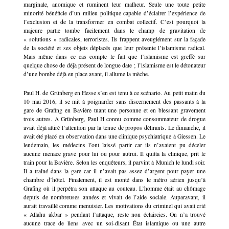
marginale, anomique et ruminent leur malheur. Seule une toute petite
minorité bénéficie d’un milieu politique capable d’éclairer l’expérience de
l’exclusion et de la transformer en combat collectif. C’est pourquoi la
majeure partie tombe facilement dans le champ de gravitation de
« solutions » radicales, terroristes. Ils frappent aveuglément sur la façade
de la société et ses objets déplacés que leur présente l’islamisme radical.
Mais même dans ce cas compte le fait que l’islamisme est greffé sur
quelque chose de déjà présent de longue date ; l’islamisme est le détonateur
d’une bombe déjà en place avant, il allume la mèche.
Paul H. de Grünberg en Hesse s’en est tenu à ce scénario. Au petit matin du
10 mai 2016, il se mit à poignarder sans discernement des passants à la
gare de Grafing en Bavière tuant une personne et en blessant gravement
trois autres. A Grünberg, Paul H connu comme consommateur de drogue
avait déjà attiré l’attention par la tenue de propos délirants. Le dimanche, il
avait été placé en observation dans une clinique psychiatrique à Giessen. Le
lendemain, les médecins l’ont laissé partir car ils n’avaient pu déceler
aucune menace grave pour lui ou pour autrui. Il quitta la clinique, prit le
train pour la Bavière. Selon les enquêteurs, il parvint à Munich le lundi soir.
Il a traîné dans la gare car il n’avait pas assez d’argent pour payer une
chambre d’hôtel. Finalement, il est monté dans le métro aérien jusqu’à
Grafing où il perpétra son attaque au couteau. L’homme était au chômage
depuis de nombreuses années et vivait de l’aide sociale. Auparavant, il
aurait travaillé comme menuisier. Les motivations du criminel qui avait crié
« Allahu akbar » pendant l’attaque, reste non éclaircies. On n’a trouvé
aucune trace de liens avec un soi-disant État islamique ou une autre