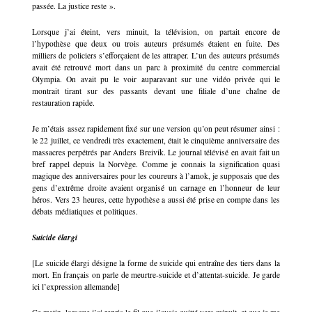
passée. La justice reste ».
Lorsque j’ai éteint, vers minuit, la télévision, on partait encore de
l’hypothèse que deux ou trois auteurs présumés étaient en fuite. Des
milliers de policiers s’efforçaient de les attraper. L’un des auteurs présumés
avait été retrouvé mort dans un parc à proximité du centre commercial
Olympia. On avait pu le voir auparavant sur une vidéo privée qui le
montrait tirant sur des passants devant une filiale d’une chaîne de
restauration rapide.
Je m’étais assez rapidement fixé sur une version qu’on peut résumer ainsi :
le 22 juillet, ce vendredi très exactement, était le cinquième anniversaire des
massacres perpétrés par Anders Breivik. Le journal télévisé en avait fait un
bref rappel depuis la Norvège. Comme je connais la signification quasi
magique des anniversaires pour les coureurs à l’amok, je supposais que des
gens d’extrême droite avaient organisé un carnage en l’honneur de leur
héros. Vers 23 heures, cette hypothèse a aussi été prise en compte dans les
débats médiatiques et politiques.
Suicide élargi
[Le suicide élargi désigne la forme de suicide qui entraîne des tiers dans la
mort. En français on parle de meurtre-suicide et d’attentat-suicide. Je garde
ici l’expression allemande]