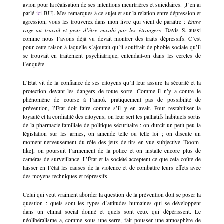
avion pour la réalisation de ses intentions meurtrières et suicidaires. [J’en ai
parlé
ici
BU]. Mes remarques à ce sujet et sur la relation entre dépression et
agression, vous les trouverez dans mon livre qui vient de paraître :
Entre
rage au travail et peur d’être envahi par les étrangers
. Davis S. aussi
comme nous l’avons déjà vu devait montrer des traits dépressifs. C’est
pour cette raison à laquelle s’ajoutait qu’il souffrait de phobie sociale qu’il
se trouvait en traitement psychiatrique, entendait-on dans les cercles de
l’enquête.
L’Etat vit de la confiance de ses citoyens qu’il leur assure la sécurité et la
protection devant les dangers de toute sorte. Comme il n’y a contre le
phénomène de course à l’amok pratiquement pas de possibilité de
prévention, l’Etat doit faire comme s’il y en avait. Pour restabiliser la
loyauté et la cordialité des citoyens, on leur sert les palliatifs habituels sortis
de la pharmacie familiale de politique sécuritaire : on durcit un petit peu la
législation sur les armes, on amende telle ou telle loi ; on discute un
moment nerveusement du rôle des jeux de tirs en vue subjective [Doom-
like], on poursuit l’armement de la police et on installe encore plus de
caméras de surveillance. L’État et la société acceptent ce que cela coûte de
laisser en l’état les causes de la violence et de combattre leurs effets avec
des moyens techniques et répressifs.
Celui qui veut vraiment aborder la question de la prévention doit se poser la
question : quels sont les types d’attitudes humaines qui se développent
dans un climat social donné et quels sont ceux qui dépérissent. Le
néolibéralisme a, comme sous une serre, fait pousser une atmosphère de