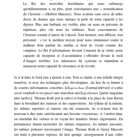
Le flot des nouvelles horrifiantes qui nous submerge
quotidiennement a, en plus, pour conséquence une « normalisation
de l’horreur » (Herbert Marcuse). Nous avalons sans cesse de telles
doses de drames que nous menace la perte de toute capacité à les
digérer. Plus une barbarie est visible, plus on nous en présente de
répétions, plus vite nous les oublions. Nous consommons de
l’horreur comme d’autres de l’alcool. Tout montrer, tout diffuser, tout
présenter : c’est le meilleur moyen pour nous immuniser contre le
malheur dont parlent les médias et dont ils vivent comme des
vampires. Le flot d’informations devient l’ennemi de la vérité, notre
capacité de réception et d’assimilation s’effondre devant le rush
d’images terribles. Les métastases du cynisme se répandent et
menacent notre capacité de résistance et de révolte.
Je n’ai dans le fond rien a ajouter à cela. Tout se répète, à une échelle élargie
toutefois, et avec des techniques plus développées. Au lieu de se limiter à
de courtes informations concrètes, le
Tagesschau
[Journal télévisé] n’a plus
cessé vendredi et est passé sans transition aux
Tagesthemen
[partie magazine
plus tardive]. Thomas Roth prit la relève et fouilla à la place de Jens Riewa
dans le brouillard des rumeurs et des suppositions. Au rythme de la minute,
les mêmes reporters et experts ont été connectés, ils n’avaient rien de
nouveau à dire mais satisfaisaient aux besoins voyeuristes. A l’arrière plan,
on entendait des sirènes et on voyait des lumières bleues clignotantes. En
permanence étaient incrustées les mêmes séquences, les mêmes passants,
les mêmes policiers traversaient l’image. Thomas Roth et Georg Mascolo
ont tenté à plusieurs reprises de tirer quelqu’ enseignement d’une vidéo