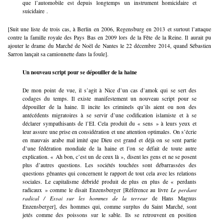
que l’automobile est depuis longtemps un instrument homicidaire et
suicidaire .
[Suit une liste de trois cas, à Berlin en 2006, Regensburg en 2013 et surtout l’attaque
contre la famille royale des Pays Bas en 2009 lors de la Fête de la Reine. Il aurait pu
ajouter le drame du Marché de Noël de Nantes le 22 décembre 2014, quand Sébastien
Sarron lançait sa camionnette dans la foule].
Un nouveau script pour se dépouiller de la haine
De mon point de vue, il s’agit à Nice d’un cas d’amok qui se sert des
codages du temps. Il existe manifestement un nouveau script pour se
dépouiller de la haine. Il incite les criminels qu’ils aient ou non des
antécédents migratoires à se servir d’une codification islamiste et à se
déclarer sympathisants de l’EI. Cela produit du « sens » à leurs yeux et
leur assure une prise en considération et une attention optimales. On s’écrie
en mauvais arabe mal imité que Dieu est grand et déjà on se sent partie
d’une fédération mondiale de la haine et l’on se défait de toute autre
explication. « Ah bon, c’est un de ceux là », disent les gens et ne se posent
plus d’autres questions. Les sociétés touchées sont débarrassées des
questions gênantes qui concernent le rapport de tout cela avec les relations
sociales. Le capitalisme débridé produit de plus en plus de « perdants
radicaux » comme le disait Enzensberger [Référence au livre
Le perdant
radical /
Essai sur les hommes de la terreur
de Hans Magnus
Enzensberger], des hommes qui, comme surplus du Saint Marché, sont
jetés comme des poissons sur le sable. Ils se retrouvent en position