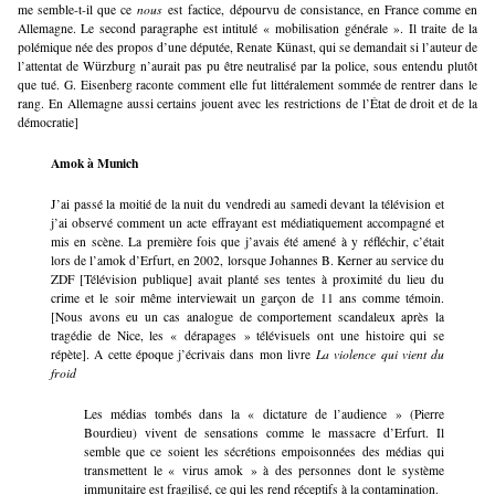
me semble-t-il que ce
nous
est
factice, dépourvu de consistance, en France comme en
Allemagne. Le second paragraphe est intitulé « mobilisation générale ». Il traite de la
polémique née des propos d’une députée, Renate Künast, qui se demandait si l’auteur de
l’attentat de Würzburg n’aurait pas pu être neutralisé par la police, sous entendu plutôt
que tué. G. Eisenberg raconte comment elle fut littéralement sommée de rentrer dans le
rang. En Allemagne aussi certains jouent avec les restrictions de l’État de droit et de la
démocratie]
Amok à Munich
J’ai passé la moitié de la nuit du vendredi au samedi devant la télévision et
j’ai observé comment un acte effrayant est médiatiquement accompagné et
mis en scène. La première fois que j’avais été amené à y réfléchir, c’était
lors de l’amok d’Erfurt, en 2002, lorsque Johannes B. Kerner au service du
ZDF [Télévision publique] avait planté ses tentes à proximité du lieu du
crime et le soir même interviewait un garçon de 11 ans comme témoin.
[Nous avons eu un cas analogue de comportement scandaleux après la
tragédie de Nice, les « dérapages » télévisuels ont une histoire qui se
répète]. A cette époque j’écrivais dans mon livre
La violence qui vient du
froid
Les médias tombés dans la « dictature de l’audience » (Pierre
Bourdieu) vivent de sensations comme le massacre d’Erfurt. Il
semble que ce soient les sécrétions empoisonnées des médias qui
transmettent le « virus amok » à des personnes dont le système
immunitaire est fragilisé, ce qui les rend réceptifs à la contamination.