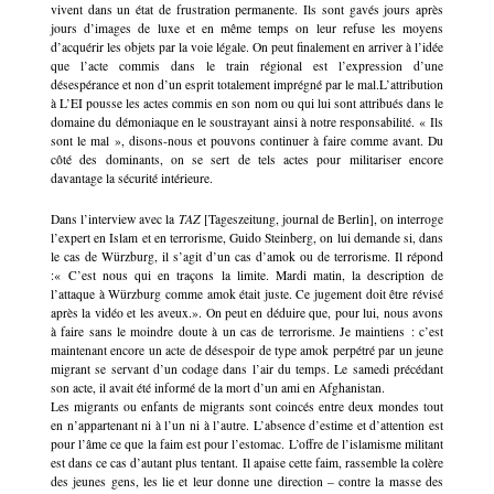
vivent dans un état de frustration permanente. Ils sont gavés jours après
jours d’images de luxe et en même temps on leur refuse les moyens
d’acquérir les objets par la voie légale. On peut finalement en arriver à l’idée
que l’acte commis dans le train régional est l’expression d’une
désespérance et non d’un esprit totalement imprégné par le mal.L’attribution
à L’EI pousse les actes commis en son nom ou qui lui sont attribués dans le
domaine du démoniaque en le soustrayant ainsi à notre responsabilité. « Ils
sont le mal », disons-nous et pouvons continuer à faire comme avant. Du
côté des dominants, on se sert de tels actes pour militariser encore
davantage la sécurité intérieure.
Dans l’interview avec la
TAZ
[Tageszeitung, journal de Berlin], on interroge
l’expert en Islam et en terrorisme, Guido Steinberg, on lui demande si, dans
le cas de Würzburg, il s’agit d’un cas d’amok ou de terrorisme. Il répond
:« C’est nous qui en traçons la limite. Mardi matin, la description de
l’attaque à Würzburg comme amok était juste. Ce jugement doit être révisé
après la vidéo et les aveux.». On peut en déduire que, pour lui, nous avons
à faire sans le moindre doute à un cas de terrorisme. Je maintiens : c’est
maintenant encore un acte de désespoir de type amok perpétré par un jeune
migrant se servant d’un codage dans l’air du temps. Le samedi précédant
son acte, il avait été informé de la mort d’un ami en Afghanistan.
Les migrants ou enfants de migrants sont coincés entre deux mondes tout
en n’appartenant ni à l’un ni à l’autre. L’absence d’estime et d’attention est
pour l’âme ce que la faim est pour l’estomac. L’offre de l’islamisme militant
est dans ce cas d’autant plus tentant. Il apaise cette faim, rassemble la colère
des jeunes gens, les lie et leur donne une direction – contre la masse des