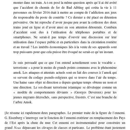
monter dans un train. A-t-on posé la même question après qu’il ai été avéré
que l’accident de chemin de fer de Bad Aibling qui coûta la vie à 11
personnes en février 2016 était à mettre au compte de l’addiction aux jeux
du responsable du poste de contrôle ? Ce dernier a été placé en détention
préventive. On lui reproche d’avoir jusque peu avant la collision des deux
trains joué en ligne et d’avoir ainsi eu son attention détournée. Combien
d’accident sont dus à l’utilisation de téléphones portables et de
smartphones. Ne serait-il pas temps d’ouvrir une discussion sur leur
utilisation dans l’espace public et en particuliers dans la circulation routière
et au travail ? Les intérêts économiques liés à la vente de ses appareils sont
trop puissants pour que cela puisse être évoqué ne serait-ce qu’un instant.
Je suis persuadé que ce que l’on entend actuellement sous le vocable «
terrorisme » a pour le moins de grands points communs avec le phénomène
amok. Les attaques et attentats actuels sont en fait des courses à l’amok qui
se servent du codage pseudo-religieux qui se trouve dans l’air du temps.
Une haine sans objet ni direction a depuis quelque temps obtenu un nom et
une direction. Le soi-disant terrorisme islamique se développe comme un
« modèle de comportements déviants » (Georges Devereux) pour les
jeunes migrants décrochés, sans perspective, frustrés. C’est une branche de
l’arbre Amok.
[Je résume ici rapidement deux paragraphes. Le premier traite de la figure de l’ennemi.
G. Eisenberg s’interroge sur le fonction de l’ennemi extérieur en remplacement des Pays
de l’Est après la chute du mur. Cet ennemi est instrumentalisé pour construire un
grand
Nous
dépassant les clivages de classes et partisans
.
Le problème étant justement