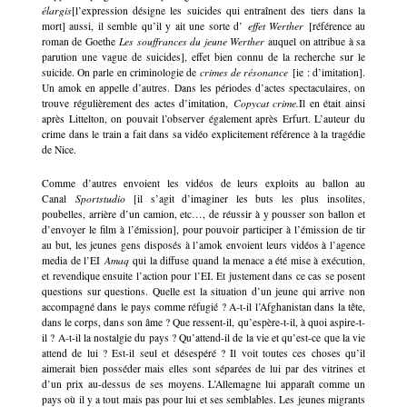
élargis
[l’expression désigne les suicides qui entraînent des tiers dans la
mort] aussi, il semble qu’il y ait une sorte d’
effet Werther
[référence au
roman de Goethe
Les souffrances du jeune Werther
auquel on attribue à sa
parution une vague de suicides], effet bien connu de la recherche sur le
suicide. On parle en criminologie de
crimes de résonance
[ie : d’imitation].
Un amok en appelle d’autres. Dans les périodes d’actes spectaculaires, on
trouve régulièrement des actes d’imitation,
Copycat crime.
Il en était ainsi
après Littelton, on pouvait l’observer également après Erfurt. L’auteur du
crime dans le train a fait dans sa vidéo explicitement référence à la tragédie
de Nice.
Comme d’autres envoient les vidéos de leurs exploits au ballon au
Canal
Sportstudio
[il s’agit d’imaginer les buts les plus insolites,
poubelles, arrière d’un camion, etc…, de réussir à y pousser son ballon et
d’envoyer le film à l’émission], pour pouvoir participer à l’émission de tir
au but, les jeunes gens disposés à l’amok envoient leurs vidéos à l’agence
media de l’EI
Amaq
qui la diffuse quand la menace a été mise à exécution,
et revendique ensuite l’action pour l’EI. Et justement dans ce cas se posent
questions sur questions. Quelle est la situation d’un jeune qui arrive non
accompagné dans le pays comme réfugié ? A-t-il l’Afghanistan dans la tête,
dans le corps, dans son âme ? Que ressent-il, qu’espère-t-il, à quoi aspire-t-
il ? A-t-il la nostalgie du pays ? Qu’attend-il de la vie et qu’est-ce que la vie
attend de lui ? Est-il seul et désespéré ? Il voit toutes ces choses qu’il
aimerait bien posséder mais elles sont séparées de lui par des vitrines et
d’un prix au-dessus de ses moyens. L’Allemagne lui apparaît comme un
pays où il y a tout mais pas pour lui et ses semblables. Les jeunes migrants