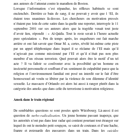
aux auteurs de l’attentat contre le marathon de Boston.
Lorsque l’information s’est répandue, les réflexes habituels se sont
enclenchés. Derrière ce bain de sang, il ne pouvait y avoir que l ‘EI, ils
étaient tous unanimes là-dessus. Les chercheurs en motivation pressés
n’étaient pas loin de cette satire dans la quelle une reporter, interrogée le 11
septembre 2001 sur ses auteurs alors que la tragédie venait tout juste
d’avoir lieu, répondit : « Al-Qaïda. Tout le reste serait à l’heure actuelle
pure spéculation ». Peu de temps après, les enquêteurs ont fait marche
arrière et ont fait savoir que Omar M. a, certes, révélé lui-même cette piste
par un appel téléphonique dans lequel il se réclame de l’EI mais qu’il
n’agissait pas comme missionné par l’EI et qu’il n’était pas non plus
membre d’un réseau terroriste. Quel pouvait alors être le motif d’un tel
acte ? Il va falloir se confronter avec la possibilité qu’un homme en
insécurité personnelle et souffrant d’un sentiment de culpabilité parce que la
religion et l’environnement familial ont posé un interdit sur le fait d’être
homosexuel ait voulu se libérer par la violence de son dilemme d’identité
sexuelle. Le massacre d’Orlando est alors lui aussi à ranger plutôt dans la
catégorie des amoks que dans celle du terrorisme à motivation religieuse.
Amok dans le train régional
De semblables questions se sont posées après Würzbourg. Là-aussi il est
question de
turbo-radicalisation.
Un jeune homme passant inaperçu, que
les autorités n’ont pas dans leur radar qui contient pourtant tout étranger sur
lequel ils ont le moindre petit soupçon, se saisit de couteaux et d’une hache,
frappe et poignarde des passagers dans un train. Dans les
suicides