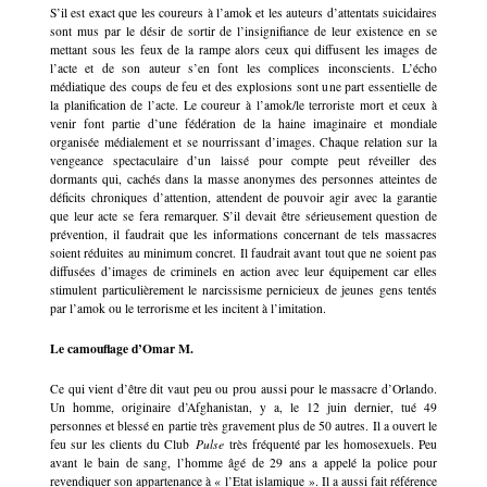
S’il est exact que les coureurs à l’amok et les auteurs d’attentats suicidaires
sont mus par le désir de sortir de l’insignifiance de leur existence en se
mettant sous les feux de la rampe alors ceux qui diffusent les images de
l’acte et de son auteur s’en font les complices inconscients. L’écho
médiatique des coups de feu et des explosions sont une part essentielle de
la planification de l’acte. Le coureur à l’amok/le terroriste mort et ceux à
venir font partie d’une fédération de la haine imaginaire et mondiale
organisée médialement et se nourrissant d’images. Chaque relation sur la
vengeance spectaculaire d’un laissé pour compte peut réveiller des
dormants qui, cachés dans la masse anonymes des personnes atteintes de
déficits chroniques d’attention, attendent de pouvoir agir avec la garantie
que leur acte se fera remarquer. S’il devait être sérieusement question de
prévention, il faudrait que les informations concernant de tels massacres
soient réduites au minimum concret. Il faudrait avant tout que ne soient pas
diffusées d’images de criminels en action avec leur équipement car elles
stimulent particulièrement le narcissisme pernicieux de jeunes gens tentés
par l’amok ou le terrorisme et les incitent à l’imitation.
Le camouflage d’Omar M.
Ce qui vient d’être dit vaut peu ou prou aussi pour le massacre d’Orlando.
Un homme, originaire d’Afghanistan, y a, le 12 juin dernier, tué 49
personnes et blessé en partie très gravement plus de 50 autres. Il a ouvert le
feu sur les clients du Club
Pulse
très fréquenté par les homosexuels. Peu
avant le bain de sang, l’homme âgé de 29 ans a appelé la police pour
revendiquer son appartenance à « l’Etat islamique ». Il a aussi fait référence