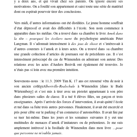
y a deux ans, et qui vivait chez ses parents. On ignore encore ses
motivations. On a fouillé son appartement et saisi toute une série de matériel
dont on espérait pourvoir tirer des conclusions.
Vers midi, d’autres informations ont été distillées. Le jeune homme souffrait
d’état dépressif et avait des difficultés à l’école. Son nom commence à
apparaître dans les médias. On a trouvé dans sa chambre le livre
Amok dans
la tête – pourquoi les écoliers tuent
du psychologue américain Peter
Langman. Il s’adonnait intensément à
des jeux de shoot
et s’intéressait à
d’autres coureurs à l’amok et à leurs actes. On a trouvé dans sa chambre
une grande collection d’articles de journaux sur de précédents cas. Il s’est
intensément préoccupé du cas de Winnenden en admirant son auteur. Des
relations avec les actes d’Anders Breivik ont également été trouvées. Je
n’étais pas si loin avec ma première intuition.
Souvenons-nous : le 11.3. 2009 Tim K. 17 ans est retourné vêtu de noir à
son ancien collège
Albertville-Realschule
à Winnenden [dans le Bade
Würtemberg] et s’est mis à tirer avec un pistolet appartenant à son père
dans plusieurs salles de classe. Il a tué 8 élèves filles, un garçon et trois
enseignantes. Après l’arrivée des forces d’intervention, il avait quitté l’école
et tué dans sa fuite trois autres personnes. Finalement, il avait été encerclé et
pris pour cible sur le parking d’un commerce d’automobiles. Il avait fini par
se tuer lui-même. Dans les jours et les semaines suivantes il y eut une
multitudes de menaces d’amok d’imitateurs ou de prétentieux. Je me suis
amplement intéressé à la fusillade de Winnenden dans mon livre
…pour
que personne ne m’oublie jamais
.