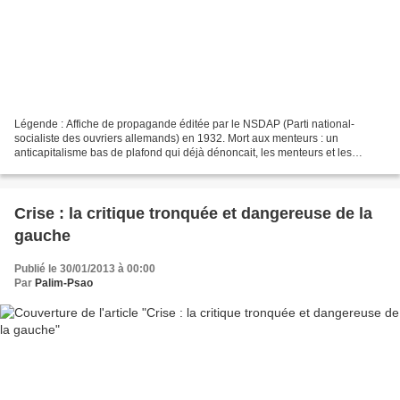
Légende : Affiche de propagande éditée par le NSDAP (Parti national-
socialiste des ouvriers allemands) en 1932. Mort aux menteurs : un
anticapitalisme bas de plafond qui déjà dénoncait, les menteurs et les
corrompus (les hommes politiques de la République...
Crise : la critique tronquée et dangereuse de la
gauche
Publié le 30/01/2013 à 00:00
Par
Palim-Psao