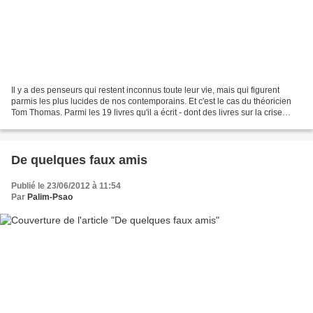
Il y a des penseurs qui restent inconnus toute leur vie, mais qui figurent
parmis les plus lucides de nos contemporains. Et c'est le cas du théoricien
Tom Thomas. Parmi les 19 livres qu'il a écrit - dont des livres sur la crise
contemporaine de la société...
De quelques faux amis
Publié le 23/06/2012 à 11:54
Par
Palim-Psao