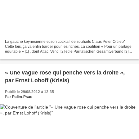
La gauche keynésienne et son cocktail de souhaits Claus Peter Ortlieb*
Cette fois, ça va enfin barder pour les riches. La coalition « Pour un partage
équitable » [1] , dont Attac, Ver.di [2] et le Paritätischen Gesamtverband [3]
sont à l’initiative, appelle,...
« Une vague rose qui penche vers la droite »,
par Ernst Lohoff (Krisis)
Publié le 29/08/2012 à 12:35
Par
Palim-Psao