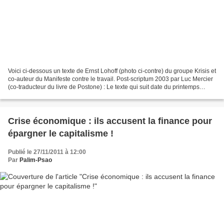
Voici ci-dessous un texte de Ernst Lohoff (photo ci-contre) du groupe Krisis et
co-auteur du Manifeste contre le travail. Post-scriptum 2003 par Luc Mercier
(co-traducteur du livre de Postone) : Le texte qui suit date du printemps
1999, d’une époque donc...
Crise économique : ils accusent la finance pour
épargner le capitalisme !
Publié le 27/11/2011 à 12:00
Par
Palim-Psao