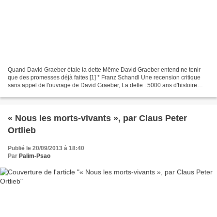
Quand David Graeber étale la dette Même David Graeber entend ne tenir
que des promesses déjà faites [1] * Franz Schandl Une recension critique
sans appel de l'ouvrage de David Graeber, La dette : 5000 ans d'histoire
(Les Liens qui libèrent, 2013) Voir...
« Nous les morts-vivants », par Claus Peter
Ortlieb
Publié le 20/09/2013 à 18:40
Par
Palim-Psao