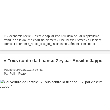
L’ « économie réelle », c’est le capitalisme ! Au-delà de l’anticapitalisme
tronqué de la gauche et du mouvement « Occupy Wall Street » * Clément
Homs - Leconomie_reelle_cest_le_capitalisme Clément Homs.pdf «
L’essentiel, ce n’est pas que les esclaves...
« Tous contre la finance ? », par Anselm Jappe.
Publié le 24/01/2012 à 07:41
Par
Palim-Psao