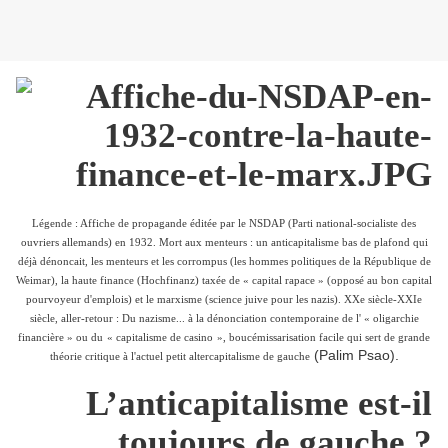
Légende : Affiche de propagande éditée par le NSDAP (Parti national-socialiste des
ouvriers allemands) en 1932. Mort aux menteurs : un anticapitalisme bas de plafond qui
déjà dénoncait, les menteurs et les corrompus (les hommes politiques de la République de
Weimar), la haute finance (Hochfinanz) taxée de
«
capital rapace
»
(opposé au bon capital
pourvoyeur d'emplois) et le marxisme (science juive pour les nazis). XXe siècle-XXIe
siècle, aller-retour : Du nazisme... à la dénonciation contemporaine de l'
«
oligarchie
financière
»
ou du
«
capitalisme de casino
»
, boucémissarisation facile qui sert de grande
(Palim Psao).
théorie critique à l'actuel petit altercapitalisme de gauche
L’anticapitalisme est-il
toujours de gauche ?