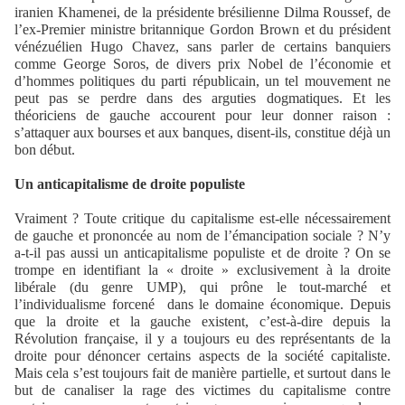
iranien Khamenei, de la présidente brésilienne Dilma Roussef, de
l’ex-Premier ministre britannique Gordon Brown et du président
vénézuélien Hugo Chavez, sans parler de certains banquiers
comme George Soros, de divers prix Nobel de l’économie et
d’hommes politiques du parti républicain, un tel mouvement ne
peut pas se perdre dans des arguties dogmatiques. Et les
théoriciens de gauche accourent pour leur donner raison :
s’attaquer aux bourses et aux banques, disent-ils, constitue déjà un
bon début.
Un anticapitalisme de droite populiste
Vraiment ? Toute critique du capitalisme est-elle nécessairement
de gauche et prononcée au nom de l’émancipation sociale ? N’y
a-t-il pas aussi un anticapitalisme populiste et de droite ? On se
trompe en identifiant la « droite » exclusivement à la droite
libérale (du genre UMP), qui prône le tout-marché et
l’individualisme forcené
dans le domaine économique. Depuis
que la droite et la gauche existent, c’est-à-dire depuis la
Révolution française, il y a toujours eu des représentants de la
droite pour dénoncer certains aspects de la société capitaliste.
Mais cela s’est toujours fait de manière partielle, et surtout dans le
but de canaliser la rage des victimes du capitalisme contre