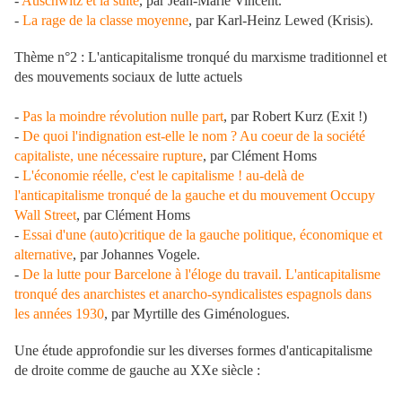
-
Auschwitz et la suite
, par Jean-Marie Vincent.
-
La rage de la classe moyenne
, par Karl-Heinz Lewed (Krisis).
Thème n°2 : L'anticapitalisme tronqué du marxisme traditionnel et
des mouvements sociaux de lutte actuels
-
Pas la moindre révolution nulle part
, par Robert Kurz (Exit !)
-
De quoi l'indignation est-elle le nom ? Au coeur de la société
capitaliste, une nécessaire rupture
, par Clément Homs
-
L'économie réelle, c'est le capitalisme ! au-delà de
l'anticapitalisme tronqué de la gauche et du mouvement Occupy
Wall Street
, par Clément Homs
-
Essai d'une (auto)critique de la gauche politique, économique et
alternative
, par Johannes Vogele.
-
De la lutte pour Barcelone à l'éloge du travail. L'anticapitalisme
tronqué des anarchistes et anarcho-syndicalistes espagnols dans
les années 1930
, par Myrtille des Giménologues.
Une étude approfondie sur les diverses formes d'anticapitalisme
de droite comme de gauche au XXe siècle :