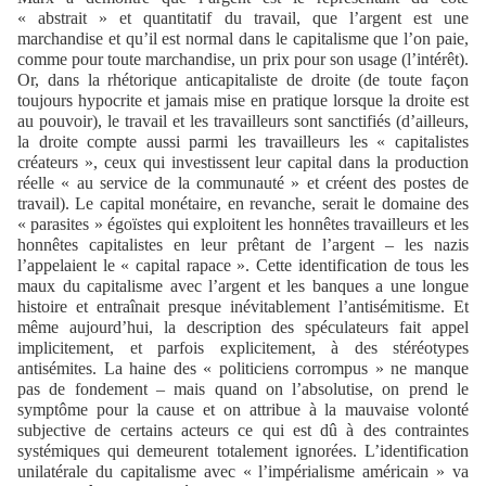
« abstrait » et quantitatif du travail, que l’argent est une
marchandise et qu’il est normal dans le capitalisme que l’on paie,
comme pour toute marchandise, un prix pour son usage (l’intérêt).
Or, dans la rhétorique anticapitaliste de droite (de toute façon
toujours hypocrite et jamais mise en pratique lorsque la droite est
au pouvoir), le travail et les travailleurs sont sanctifiés (d’ailleurs,
la droite compte aussi parmi les travailleurs les « capitalistes
créateurs », ceux qui investissent leur capital dans la production
réelle « au service de la communauté » et créent des postes de
travail). Le capital monétaire, en revanche, serait le domaine des
« parasites » égoïstes qui exploitent les honnêtes travailleurs et les
honnêtes capitalistes en leur prêtant de l’argent – les nazis
l’appelaient le « capital rapace ». Cette identification de tous les
maux du capitalisme avec l’argent et les banques a une longue
histoire et entraînait presque inévitablement l’antisémitisme. Et
même aujourd’hui, la description des spéculateurs fait appel
implicitement, et parfois explicitement, à des stéréotypes
antisémites. La haine des « politiciens corrompus » ne manque
pas de fondement – mais quand on l’absolutise, on prend le
symptôme pour la cause et on attribue à la mauvaise volonté
subjective de certains acteurs ce qui est dû à des contraintes
systémiques qui demeurent totalement ignorées. L’identification
unilatérale du capitalisme avec « l’impérialisme américain » va