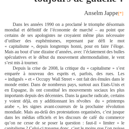
Anselm Jappe
[*]
Dans les années 1990 on a proclamé le triomphe désormais
mondial et définitif de l’économie de marché – au point que
certains de ses apologistes ne croyaient même plus nécessaire
d’utiliser des euphémismes, reprenant par défi le mot
« capitalisme », depuis longtemps honni, pour en faire l’éloge.
Mais au bout d’une dizaine d’années, avec l’éclatement des bulles
spéculatives et le début du mouvement altermondialiste, le vent
s’est mis à tourner.
Depuis la crise de 2008, la critique du « capitalisme » s’est
emparée à nouveau des esprits et, parfois, des rues. Les
« indignés » et « Occupy Wall Street
»
ont fait des émules dans le
monde entier. Dans de nombreux pays, surtout aux Etats-Unis et
en Espagne, ils ont constitué les mouvements sociaux les plus
importants depuis des décennies. Dans la gauche radicale, certains
y voient déjà, en y additionnant les révoltes
du « printemps
arabe », les signes avant-coureurs de la prochaine révolution
mondiale. Mais au-delà des protestations organisées, c’est jusque
dans les médias officiels et les discours de café du commerce
qu’on ne cesse de se poser la question : faut-il « limiter » le
capitalisme ? Celui-ci traverse donc, c’est le moins que l’on puisse