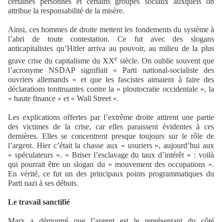
certaines personnes et certains groupes sociaux auxquels on
attribue la responsabilité de la misère.
Ainsi, ces hommes de droite mettent les fondements du système à
l’abri de toute contestation. Ce fut avec des slogans
anticapitalistes qu’Hitler arriva au pouvoir, au milieu de la plus
e
grave crise du capitalisme du XX
siècle. On oublie souvent que
l’acronyme NSDAP signifiait « Parti national-socialiste des
ouvriers allemands » et que les fascistes aimaient à faire des
déclarations tonitruantes contre la « ploutocratie occidentale », la
« haute finance » et « Wall Street ».
Les explications offertes par l’extrême droite attirent une partie
des victimes de la crise, car elles paraissent évidentes à ces
dernières. Elles se concentrent presque toujours sur le rôle de
l’argent. Hier c’était la chasse aux « usuriers », aujourd’hui aux
« spéculateurs ». « Briser l’esclavage du taux d’intérêt » : voilà
qui pourrait être un slogan du « mouvement des occupations ».
En vérité, ce fut un des principaux points programmatiques du
Parti nazi à ses débuts.
Le travail sanctifié
Marx a démontré que l’argent est le représentant du côté