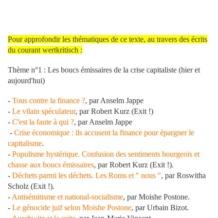
Pour approfondir les thématiques de ce texte, au travers des écrits
du courant wertkritisch :
Thème n°1 : Les boucs émissaires de la crise capitaliste (hier et
aujourd'hui)
-
Tous contre la finance ?
, par Anselm Jappe
-
Le vilain spéculateur
, par Robert Kurz (Exit !)
-
C'est la faute à qui ?
, par Anselm Jappe
-
Crise économique : ils accusent la finance pour épargner le
capitalisme
.
-
Populisme hystérique. Confusion des sentiments bourgeois et
chasse aux boucs émissaires
, par Robert Kurz (Exit !).
-
Déchets parmi les déchets. Les Roms et " nous "
, par Roswitha
Scholz (Exit !).
-
Antisémitisme et national-socialisme
, par Moishe Postone.
-
Le génocide juif selon Moishe Postone
, par Urbain Bizot.