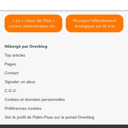
< Le « retour de l’Etat »
Pourquoi l'effondrement
comme administrateur de la
écologique est dû à la
crise, par Norbert Trenkle
dynamique de la valeur :
une critique des «
objecteurs de croissance ».
Hébergé par Overblog
>
Top articles
Pages
Contact
Signaler un abus
C.G.U.
Cookies et données personnelles
Préférences cookies
Voir le profil de Palim-Psao sur le portail Overblog