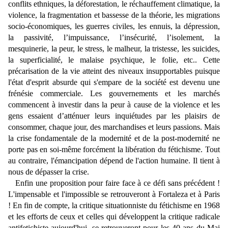
conflits ethniques, la déforestation, le réchauffement climatique, la
violence, la fragmentation et bassesse de la théorie, les migrations
socio-économiques, les guerres civiles, les ennuis, la dépression,
la passivité, l’impuissance, l’insécurité, l’isolement, la
mesquinerie, la peur, le stress, le malheur, la tristesse, les suicides,
la superficialité, le malaise psychique, le folie, etc.. Cette
précarisation de la vie atteint des niveaux insupportables puisque
l'état d'esprit absurde qui s'empare de la société est devenu une
frénésie commerciale. Les gouvernements et les marchés
commencent à investir dans la peur à cause de la violence et les
gens essaient d’atténuer leurs inquiétudes par les plaisirs de
consommer, chaque jour, des marchandises et leurs passions. Mais
la crise fondamentale de la modernité et de la post-modernité ne
porte pas en soi-même forcément la libération du fétichisme. Tout
au contraire, l'émancipation dépend de l'action humaine. Il tient à
nous de dépasser la crise.
Enfin une proposition pour faire face à ce défi sans précédent !
L'impensable et l'impossible se retrouveront à Fortaleza et à Paris
! En fin de compte, la critique situationniste du fétichisme en 1968
et les efforts de ceux et celles qui développent la critique radicale
antifetichiste aujourd'hui, se retrouveront pour les 40 ans du Mai