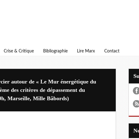
Crise & Critique
Bibliographie
Lire Marx
Contact
S
cier autour de « Le Mur énergétique du
blème des critères de dépassement du
9h, Marseille, Mille Bâbords)