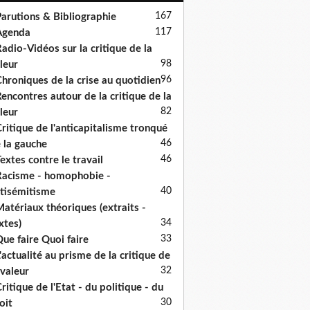
167
arutions & Bibliographie
117
Agenda
adio-Vidéos sur la critique de la
98
leur
96
hroniques de la crise au quotidien
encontres autour de la critique de la
82
leur
ritique de l'anticapitalisme tronqué
46
 la gauche
46
extes contre le travail
acisme - homophobie -
40
tisémitisme
atériaux théoriques (extraits -
34
xtes)
33
ue faire Quoi faire
'actualité au prisme de la critique de
32
 valeur
ritique de l'Etat - du politique - du
30
oit