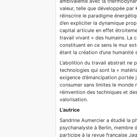
ambivalente avec la thermodyna
valeur, telle que développée par 
réinscrire le paradigme énergétiqu
d’en expliciter la dynamique pro
capital articule en effet étroitem
travail vivant » des humains. La
constituent en ce sens le mur ext
étant la création d’une humanité 
L’abolition du travail abstrait ne 
technologies qui sont la « matéri
exigence d’émancipation portée ju
consumer sans limites le monde ma
réinvention des techniques et des
valorisation.
L’autrice
Sandrine Aumercier a étudié la phi
psychanalyste à Berlin, membre d
participe à la revue française
Jag