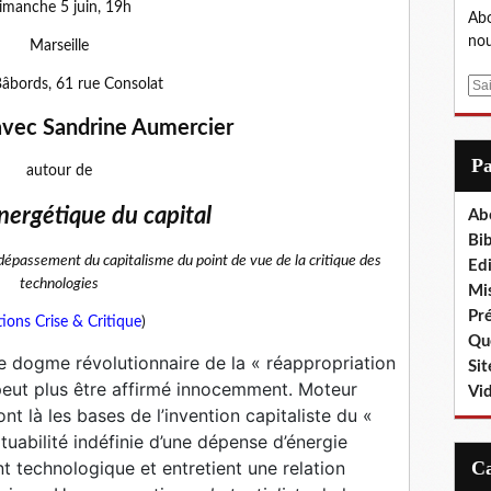
imanche 5 juin, 19h
Abo
nou
Marseille
Bâbords, 61 rue Consolat
E
m
avec Sandrine Aumercier
a
i
P
autour de
l
nergétique du capital
Ab
Bib
dépassement du capitalisme du point de vue de la critique des
Edi
technologies
Mis
Pr
tions Crise & Critique
)
Que
 le dogme révolutionnaire de la « réappropriation
Sit
eut plus être affirmé innocemment. Moteur
Vi
t là les bases de l’invention capitaliste du «
ituabilité indéfinie d’une dépense d’énergie
t technologique et entretient une relation