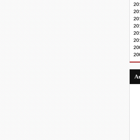
20
20
20
20
20
20
20
20