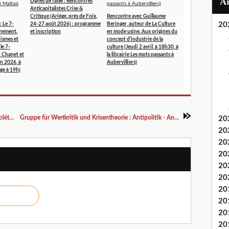
Lignes de faille : Rencontres
Anticapitalistes Crise &
Critique (Ariège, près de Foix,
Rencontre avec Guillaume
20
 Le 7-
24-27 août 2026) : programme
Beringer, auteur de La Culture
nement.
et inscription
en mode usine. Aux origines du
nismes et
concept d'industrie de la
le 7-
culture (Jeudi 2 avril, à 18h30, à
n Chanet et
la librairie Les mots passants à
in 2026, à
Aubervilliers)
uge à 19h)
Parution ce 27 mai : Ernst Lohoff, La Fin du prolétariat comme début de la révolution (éditions Crise & Critique)
Gruppe für Wertkritik und Krisentheorie : Antipolitik - Antiökonomie - Antimoderne : nouveau site internet en langue allemande
20
20
20
20
20
20
20
20
20
20