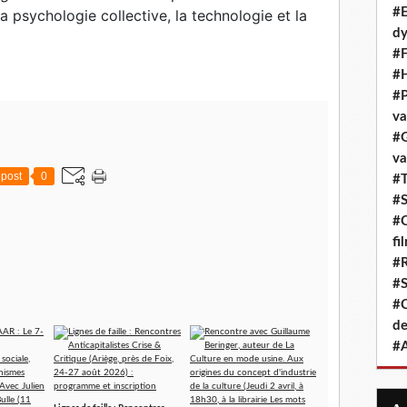
#E
la psychologie collective, la technologie et la
dy
#F
#H
#P
va
#G
va
post
0
#T
#S
#C
fi
#R
#S
#C
de
#A