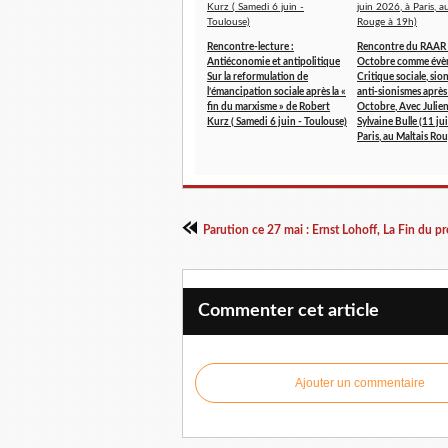
Rencontre-lecture :
Rencontre du RAAR :
Antiéconomie et antipolitique
Octobre comme évè
Sur la reformulation de
Critique sociale, sio
l’émancipation sociale après la «
anti-sionismes après 
fin du marxisme » de Robert
Octobre, Avec Julie
Kurz ( Samedi 6 juin - Toulouse)
Sylvaine Bulle (11 ju
Paris, au Maltais Ro
Commenter cet article
Ajouter un commentaire