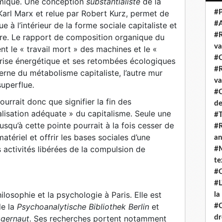
mique. Une conception
substantialiste
de la
Karl Marx et relue par Robert Kurz, permet de
#P
#
e à l’intérieur de la forme sociale capitaliste et
#R
pre. Le rapport de composition organique du
va
ent le « travail mort » des machines et le «
#C
 crise énergétique et ses retombées écologiques
#R
erne du métabolisme capitaliste, l’autre mur
va
superflue.
#C
pourrait donc que signifier la fin des
de
alisation adéquate » du capitalisme. Seule une
#T
squ’à cette pointe pourrait à la fois cesser de
#R
tériel et offrir les bases sociales d’une
an
 activités libérées de la compulsion de
#M
te
#Q
#L
losophie et la psychologie à Paris. Elle est
la
e la
Psychoanalytische Bibliothek Berlin
et
#C
gernaut
. Ses recherches portent notamment
dr