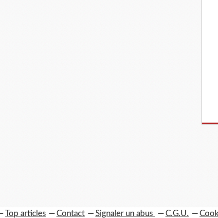
Top articles
Contact
Signaler un abus
C.G.U.
Cook