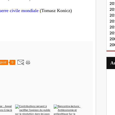
20
20
uerre civile mondiale
(Tomasz Konicz)
20
20
20
20
20
20
post
0