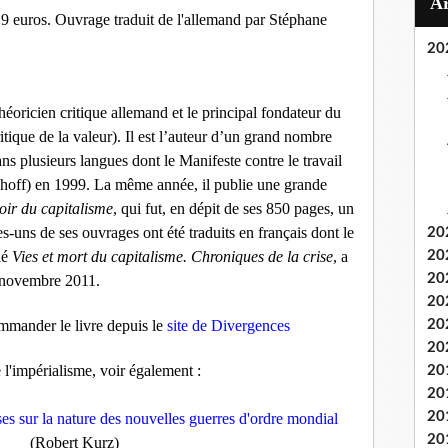
9 euros. Ouvrage traduit de l'allemand par Stéphane
20
éoricien critique allemand et le principal fondateur du
ritique de la valeur). Il est l’auteur d’un grand nombre
ans plusieurs langues dont le Manifeste contre le travail
ohoff) en 1999. La même année, il publie une grande
oir du capitalisme
, qui fut, en dépit de ses 850 pages, un
-uns de ses ouvrages ont été traduits en français dont le
20
ulé
Vies et mort du capitalisme. Chroniques de la crise
, a
20
20
n novembre 2011.
20
mander le livre depuis le
site de Divergences
20
20
e l'impérialisme, voir également :
20
20
20
ses sur la nature des nouvelles guerres d'ordre mondial
20
(Robert Kurz)