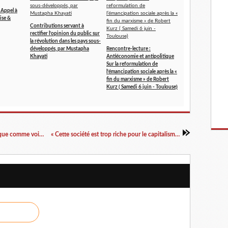
: Appel à
ise &
Contributions servant à
rectifier l’opinion du public sur
la révolution dans les pays sous-
développés, par Mustapha
Rencontre-lecture :
Khayati
Antiéconomie et antipolitique
Sur la reformulation de
l’émancipation sociale après la «
fin du marxisme » de Robert
Kurz ( Samedi 6 juin - Toulouse)
« Back to the U.S.S.R. Le communisme soviétique comme voie autonome vers le capitalisme », par Anselm Jappe
« Cette société est trop riche pour le capitalisme ! », par Ernst Lohoff et Norbert Trenkle