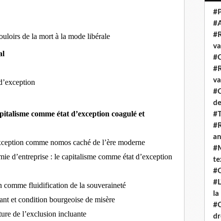
#P
#
#R
ouloirs de la mort à la mode libérale
va
al
#C
#R
va
 d’exception
#C
de
apitalisme comme état d’exception coagulé et
#T
#R
an
d’exception comme nomos caché de l’ère moderne
#M
mie d’entreprise : le capitalisme comme état d’exception
te
#Q
#L
on comme fluidification de la souveraineté
la
t et condition bourgeoise de misère
#C
cture de l’exclusion incluante
dr