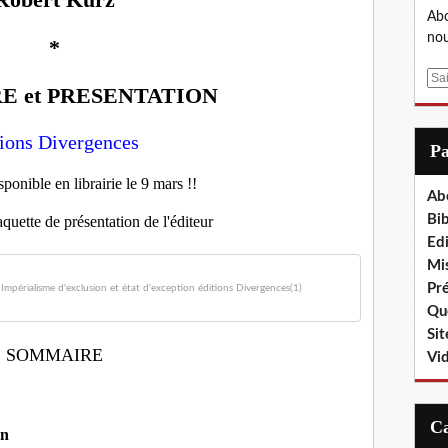
Abo
nou
*
E
 et PRESENTATION
m
a
ions Divergences
i
P
l
sponible en librairie le 9 mars !!
Ab
Bib
quette de présentation de l'éditeur
Edi
Mis
Pr
Impérialisme d'exclusion et état d'exception éditions Divergences(1)
Que
Sit
SOMMAIRE
Vi
on