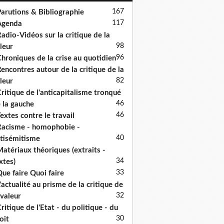
167
arutions & Bibliographie
117
Agenda
adio-Vidéos sur la critique de la
98
leur
96
hroniques de la crise au quotidien
encontres autour de la critique de la
82
leur
ritique de l'anticapitalisme tronqué
46
 la gauche
46
extes contre le travail
acisme - homophobie -
40
tisémitisme
atériaux théoriques (extraits -
34
xtes)
33
ue faire Quoi faire
'actualité au prisme de la critique de
32
 valeur
ritique de l'Etat - du politique - du
30
oit