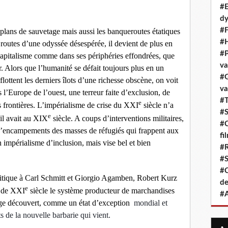
#E
dy
#F
 plans de sauvetage mais aussi les banqueroutes étatiques
#H
es routes d’une odyssée désespérée, il devient de plus en
#P
 capitalisme comme dans ses périphéries effondrées, que
va
er. Alors que l’humanité se défait toujours plus en un
#G
ottent les derniers îlots d’une richesse obscène, on voit
va
 l’Europe de l’ouest, une terreur faite d’exclusion, de
#T
e
s frontières. L’impérialisme de crise du XXI
siècle n’a
#S
e
’il avait au XIX
siècle. A coups d’interventions militaires,
#C
 d’encampements des masses de réfugiés qui frappent aux
fi
un impérialisme d’inclusion, mais vise bel et bien
#R
#S
#C
itique à Carl Schmitt et Giorgio Agamben, Robert Kurz
de
e
t de XXI
siècle le système producteur de marchandises
#A
sage découvert, comme un état d’exception
mondial et
its de la nouvelle barbarie qui vient.