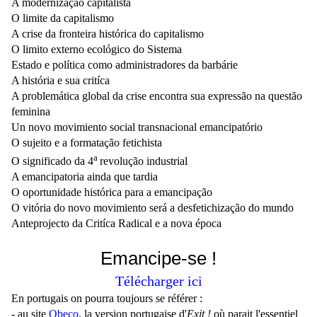
A modernização capitalista
O limite da capitalismo
A crise da fronteira histórica do capitalismo
O limito externo ecológico do Sistema
Estado e política como administradores da barbárie
A história e sua critíca
A problemática global da crise encontra sua expressão na questão
feminina
Un novo movimiento social transnacional emancipatório
O sujeito e a formatação fetichista
a
O significado da 4
revolução industrial
A emancipatoria ainda que tardia
O oportunidade histórica para a emancipação
O vitória do novo movimiento será a desfetichização do mundo
Anteprojecto da
Critíca Radical e a nova época
Emancipe-se !
Télécharger ici
En portugais on pourra toujours se référer :
- au site
Obeco
, la version portugaise d'
Exit !
où parait l'essentiel