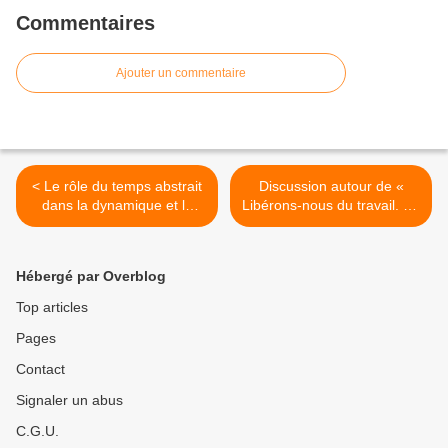
Commentaires
Ajouter un commentaire
< Le rôle du temps abstrait
Discussion autour de «
dans la dynamique et la
Libérons-nous du travail. En
crise du capitalisme. Robert
partant du printemps 2016
Kurz VS Moishe Postone
», avec des membres du
[Séminaire d'Anselm Jappe,
Comité érotique
Hébergé par Overblog
12 déc.].
révolutionnaire [5 janvier,
Paris, ENS] >
Top articles
Pages
Contact
Signaler un abus
C.G.U.