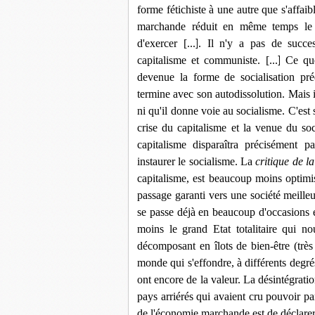
forme fétichiste à une autre que s'affaibl
marchande réduit en même temps le c
d'exercer [...
. Il n'y a pas de succes
]
capitalisme et communiste. [...
Ce que
]
devenue la forme de socialisation pré
termine avec son autodissolution. Mais i
ni qu'il donne voie au socialisme. C'est
crise du capitalisme et la venue du soc
capitalisme disparaîtra précisément 
instaurer le socialisme. La
critique de l
capitalisme, est beaucoup moins optimis
passage garanti vers une société meilleu
se passe déjà en beaucoup d'occasions et q
moins le grand Etat totalitaire qui 
décomposant en îlots de bien-être (très r
monde qui s'effondre, à différents degr
ont encore de la valeur. La désintégrati
pays arriérés qui avaient cru pouvoir pa
de l'économie marchande est de déclarer 