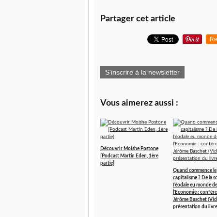
Partager cet article
Re
S'inscrire à la newsletter
Vous aimerez aussi :
Découvrir Moishe Postone
[Podcast Martin Eden, 1ère
partie]
Quand commence le
capitalisme ? De la s
féodale eu monde d
l'Economie : confér
Jérôme Baschet (Vi
présentation du livre