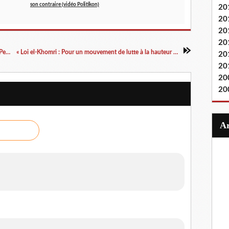
son contraire (vidéo Politikon)
20
20
20
20
« Le fétichisme de la marchandise », par Fredy Perlman (introduction à Roubine)
« Loi el-Khomri : Pour un mouvement de lutte à la hauteur du scandale », par Benoit Bohy-Bunel
20
20
20
20