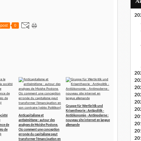
20
post
0
20
20
20
20
20
Gruppe für Wertkritik und
20
Krisentheorie : Antipolitik -
ociété
Anticapitalisme et
Antiökonomie - Antimoderne :
20
e
antisémitisme : autour des
nouveau site internet en langue
20
ence de
analyses de Moishe Postone.
allemande
déo de
Où comment une conception
20
)
erronée du capitalisme peut
20
transformer l'émancipation en