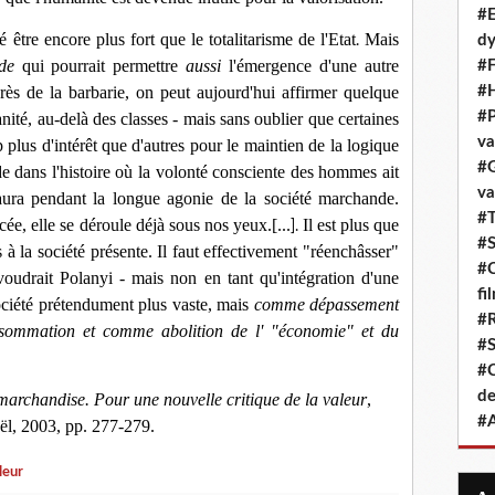
#E
être encore plus fort que le totalitarisme de l'Etat
Mais
dy
.
de
qui pourrait permettre
aussi
l'émergence d'une autre
#F
rès de la barbarie, on peut aujourd'hui affirmer quelque
#H
#P
té, au-delà des classes - mais sans oublier que certaines
va
plus d'intérêt que d'autres pour le maintien de la logique
#G
ode dans l'histoire où la volonté consciente des hommes ait
va
aura pendant la longue agonie de la société marchande.
#T
ée, elle se déroule déjà sous nos yeux.[...
Il est plus que
].
#S
 à la société présente. Il faut effectivement "réenchâsser"
#C
oudrait Polanyi - mais non en tant qu'intégration d'une
fi
ciété prétendument plus vaste, mais
comme dépassement
#R
onsommation et comme abolition de l' "économie" et du
#S
#C
de
marchandise. Pour une nouvelle critique de la valeur
,
#A
l, 2003, pp. 277-279.
leur