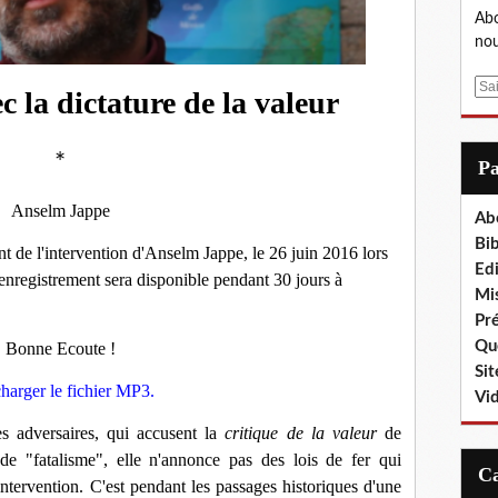
Abo
nou
E
c la dictature de la valeur
m
a
*
i
P
l
Anselm Jappe
Ab
Bib
t de l'intervention d'Anselm Jappe, le 26 juin 2016 lors
Edi
enregistrement sera disponible pendant 30 jours à
Mis
Pr
Que
Bonne Ecoute !
Sit
harger le fichier MP3
.
Vi
s adversaires, qui accusent la
critique de la valeur
de
de "fatalisme", elle n'annonce pas des lois de fer qui
'intervention. C'est pendant les passages historiques d'une