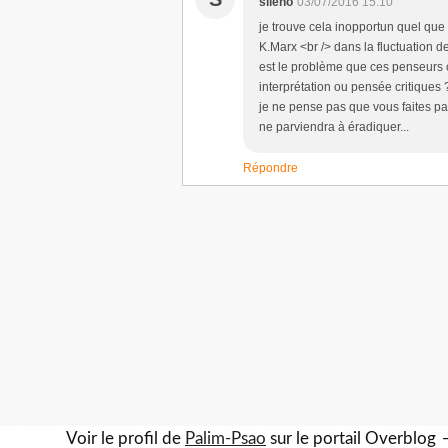
sileno
03/07/2016 15:10
je trouve cela inopportun quel que s
K.Marx <br /> dans la fluctuation d
est le problème que ces penseurs o
interprétation ou pensée critiques ? 
je ne pense pas que vous faites par
ne parviendra à éradiquer...
Répondre
Voir le profil de
Palim-Psao
sur le portail Overblog