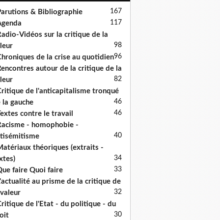
167
arutions & Bibliographie
117
Agenda
adio-Vidéos sur la critique de la
98
leur
96
hroniques de la crise au quotidien
encontres autour de la critique de la
82
leur
ritique de l'anticapitalisme tronqué
46
 la gauche
46
extes contre le travail
acisme - homophobie -
40
tisémitisme
atériaux théoriques (extraits -
34
xtes)
33
ue faire Quoi faire
'actualité au prisme de la critique de
32
 valeur
ritique de l'Etat - du politique - du
30
oit