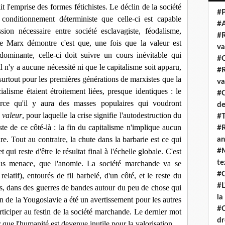
it l'emprise des formes fétichistes. Le déclin de la société
#P
onditionnement déterministe que celle-ci est capable
#
sion nécessaire entre société esclavagiste, féodalisme,
#R
 Marx démontre c'est que, une fois que la valeur est
va
dominante, celle-ci doit suivre un cours inévitable qui
#C
l n'y a aucune nécessité ni que le capitalisme soit apparu,
#R
 surtout pour les premières générations de marxistes que la
va
ialisme étaient étroitement liées, presque identiques : le
#C
parce qu'il y aura des masses populaires qui voudront
de
a valeur
, pour laquelle la crise signifie l'autodestruction du
#T
te de ce côté-là : la fin du capitalisme n'implique aucun
#R
re. Tout au contraire, la chute dans la barbarie est ce qui
an
ui reste d'être le résultat final à l'échelle globale. C'est
#M
te
nous menace, que l'anomie. La société marchande va se
#Q
elatif), entourés de fil barbelé, d'un côté, et le reste du
#L
és, dans des guerres de bandes autour du peu de chose qui
la
on de la Yougoslavie a été un avertissement pour les autres
#C
rticiper au festin de la société marchande. Le dernier mot
dr
que l'humanité est devenue inutile pour la valorisation.