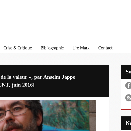
Crise & Critique
Bibliographie
Lire Marx
Contact
S
e de la valeur », par Anselm Jappe
 CNT, juin 2016]