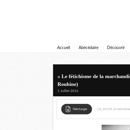
Accueil
Abécédaire
Découvrir
« Le fétichisme de la marchandi
Roubine)
1 Juillet 2016
Télécharger
/ob_bf122f_le-fetichisme