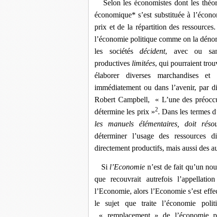
Selon les économistes dont les théori
économique* s’est substituée à l’économ
prix et de la répartition des ressour
l’économie politique comme on la déno
les sociétés
décident
, avec ou san
productives
limitées
, qui pourraient trou
élaborer diverses marchandises et 
immédiatement ou dans l’avenir, par d
Robert Campbell, « L’une des préoccup
2
détermine les prix »
. Dans les termes d
les manuels élémentaires, doit rés
déterminer l’usage des ressources d
directement productifs, mais aussi des a
Si
l’Economie
n’est de fait qu’un n
que recouvrait autrefois l’appellati
l’Economie, alors l’Economie s’est effec
le sujet que traite l’économie poli
« remplacement » de l’économie pol