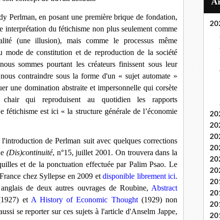
dy Perlman, en posant une première brique de fondation,
20
ne interprétation du
fétichisme non plus seulement comme
éalité (une illusion), mais comme le processus même
u mode de constitution et de reproduction de la société
 nous sommes pourtant les créateurs finissent sous leur
 nous contraindre sous la forme d'un « sujet automate »
ituer une domination abstraite et impersonnelle qui corsète
 chair qui reproduisent au quotidien les rapports
Le fétichisme est ici
«
la
structure générale de l’économie
20
20
20
l'introduction de Perlman suit avec quelques corrections
20
ue
(Dis)continuité
, n°15, juillet 2001. On trouvera dans la
20
uilles et de la ponctuation effectuée par Palim Psao. Le
20
 France chez Syllepse en 2009 et
disponible librement ici
.
20
 anglais de deux autres ouvrages de Roubine,
Abstract
20
(1927) et
A History of Economic Thought
(1929) non
20
ussi se reporter sur ces sujets à l'article d'Anselm Jappe,
20