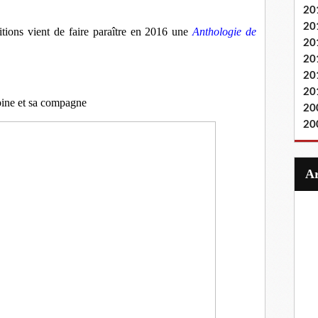
20
20
tions vient de faire paraître en 2016 une
Anthologie de
20
20
20
20
ubine et sa compagne
20
20