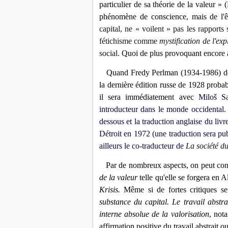
particulier de sa théorie de la valeur
» (
phénomène de conscience, mais de l'êtr
capital, ne « voilent » pas les rapports 
fétichisme comme
mystification de l'exp
social.
Quoi de plus provoquant encore a
Quand Fredy Perlman (1934-1986) dé
la dernière édition russe de 1928 proba
il sera immédiatement avec
Miloš Sa
introducteur dans le monde occidental.
dessous et la traduction anglaise du li
Détroit en 1972 (une traduction sera p
ailleurs le co-traducteur de
La société du
Par de nombreux aspects, on peut con
de la valeur
telle qu'elle se forgera en
Krisis.
Même si de fortes critiques s
substance du capital. Le travail abstr
interne absolue de la valorisation
, not
affirmation positive du travail abstrait o