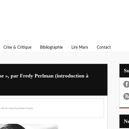
Crise & Critique
Bibliographie
Lire Marx
Contact
S
se », par Fredy Perlman (introduction à
-de-la-marchandise-fredy