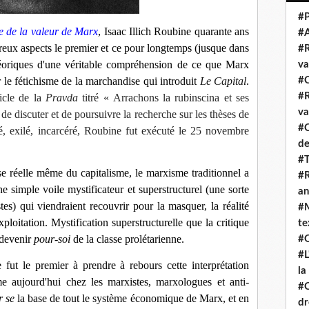
#P
ie de la valeur de Marx
, Isaac Illich Roubine quarante ans
#
eux aspects le premier et ce pour longtemps (jusque dans
#R
héoriques d'une véritable compréhension de ce que
Marx
va
 le fétichisme de la marchandise qui introduit
Le Capital
.
#C
#R
icle de la
Pravda
titré
« Arrachons la rubinscina et ses
va
.
de discuter et de poursuivre la recherche sur les thèses de
#C
é, exilé, incarcéré,
Roubine fut exécuté le 25 novembre
de
#T
se réelle même du capitalisme, le marxisme traditionnel a
#R
e simple voile mystificateur et superstructurel (une sorte
an
tes) qui viendraient recouvrir pour la masquer, la réalité
#M
exploitation. Mystification superstructurelle que la critique
te
 deve
nir
pour-soi
de la classe prolétarienne.
#Q
#L
 fut le premier à prendre à rebours cette interprétation
la
 aujourd'hui chez les marxistes, marxologues et anti-
#C
r se
la base de tout le système économique de Marx, et en
dr