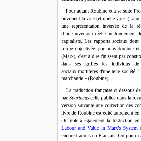
Pour autant Roubine et à sa suite Fre
ouvraient la voie (et quelle voie !), à u
une représentation inversée de la r
d’une inversion réelle au fondement d
capitaliste. Les rapports sociaux dont
forme objectivée, par nous dominer et
(Marx), c'est-à-dire finissent par const
dans ses griffes les individus de
sociaux mortifères d'une telle société. 
marchande
» (Roubine).
La traduction française ci-dessous de 
par
Spartacus
celle publiée dans la rev
version suivante une correction des coq
livre de Roubine est
édité
autrement
en
On notera également la traduction en
Labour and Value in Marx's System
encore traduits en Français. On pourra a