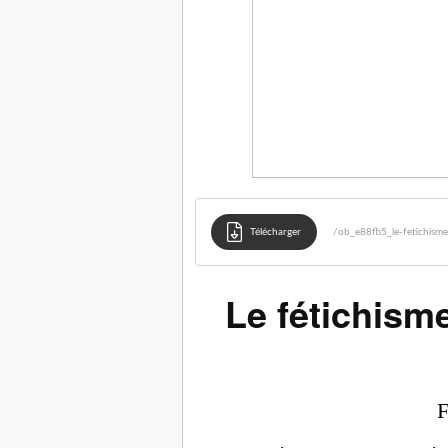
Télécharger
/ob_e88fb5_le-fetichisme
Le fétichism
F