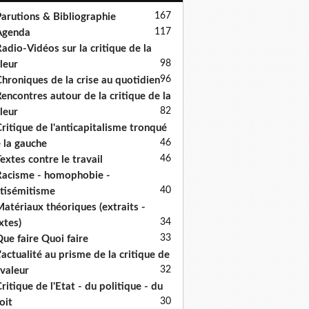
167
arutions & Bibliographie
117
Agenda
adio-Vidéos sur la critique de la
98
leur
96
hroniques de la crise au quotidien
encontres autour de la critique de la
82
leur
ritique de l'anticapitalisme tronqué
46
 la gauche
46
extes contre le travail
acisme - homophobie -
40
tisémitisme
atériaux théoriques (extraits -
34
xtes)
33
ue faire Quoi faire
'actualité au prisme de la critique de
32
 valeur
ritique de l'Etat - du politique - du
30
oit