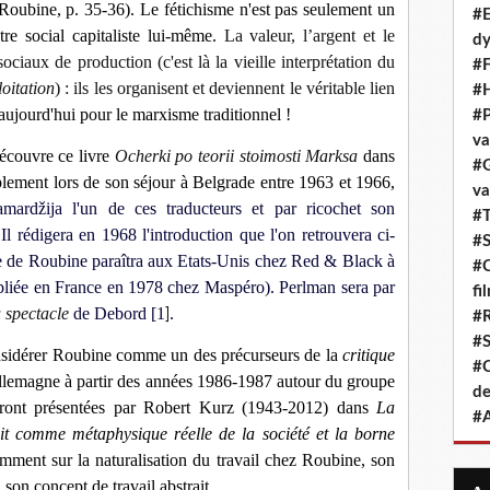
Roubine, p. 35-36). Le fétichisme n'est pas seulement un
#E
e social capitaliste lui-même.
La valeur, l’argent et le
dy
sociaux de production (c'est là la vieille interprétation du
#F
loitation
) : ils les organisent et deviennent le véritable lien
#H
ujourd'hui pour le marxisme traditionnel !
#P
va
couvre ce livre
Ocherki po teorii stoimosti Marksa
dans
#G
blement lors de son séjour à Belgrade entre 1963 et 1966,
va
mardžija l'un de ces traducteurs et par ricochet son
#T
 Il rédigera
en 1968
l'introduction que l'on retrouvera ci-
#S
vre de Roubine paraîtra aux Etats-Unis chez Red & Black à
#C
ubliée en France en 1978 chez Maspéro). Perlman sera par
fi
 spectacle
de Debord [1
.
]
#R
#S
sidérer Roubine comme un des précurseurs de la
critique
#C
 Allemagne à partir des années 1986-1987 autour du groupe
de
eront présentées par Robert Kurz (1943-2012) dans
La
#A
ait comme métaphysique réelle de la société et la borne
amment sur la naturalisation du travail chez Roubine, son
u son concept de travail abstrait.