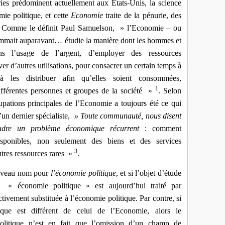
es prédominent actuellement aux Etats-Unis, la science
ie politique, et cette
Economie
traite de la pénurie, des
ces. Comme le définit Paul Samuelson, » l’Economie – ou
mmait auparavant… étudie la manière dont les hommes et
s l’usage de l’argent, d’employer des ressources
ver d’autres utilisations, pour consacrer un certain temps à
à les distribuer afin qu’elles soient consommées,
1
ifférentes personnes et groupes de la société »
. Selon
ations principales de l’Economie a toujours été ce qui
’un dernier spécialiste,
» Toute communauté, nous disent
oudre un problème économique récurrent
: comment
isponibles, non seulement des biens et des services
3
utres ressources rares »
.
ouveau nom pour
l’économie politique
, et si l’objet d’étude
on « économie politique » est aujourd’hui traité par
tivement substituée à l’économie politique. Par contre, si
tique est différent de celui de l’Economie, alors le
itique n’est en fait que l’omission d’un champ de