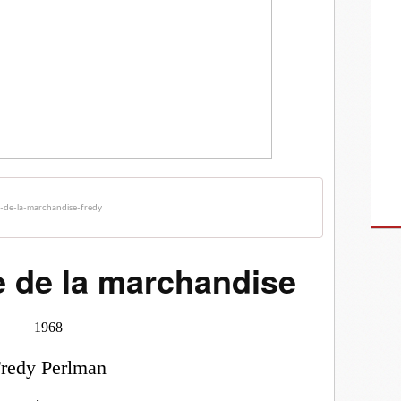
-de-la-marchandise-fredy
e de la marchandise
1968
redy Perlman