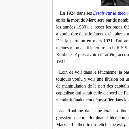
En 1924 dans ses
Essais sur la théor
après la mort de Marx sera par de nombr
les années 1980), a poser les bases t
a
voulu dire dans le fameux chapitre sur
Dès la parution
en mars 1931
d'un art
racines »,
on allait interdire
en U.R.S.S
Roubine.
Après avoir été arrêté, accus
1937
.
Loin de voir dans le fétichisme, la ba
toujours voulu y voir une illusion ou un
de manipulation de la part des capitalis
capitaliste qui serait celle d'abord de l’
viendrait finalement démystifier dans le
Isaac Roubine dans une totale solitude
grossière encore dominante hier comme
Marx. «
La théorie du fétichisme est,
pe