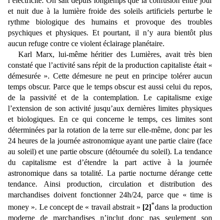
l’électricité. On sait depuis longtemps que la confusion entre jour
et nuit due à la lumière froide des soleils artificiels perturbe le
rythme biologique des humains et provoque des troubles
psychiques et physiques. Et pourtant, il n’y aura bientôt plus
aucun refuge contre ce violent éclairage planétaire.
Karl Marx, lui-même héritier des Lumières, avait très bien
constaté que l’activité sans répit de la production capitaliste était «
démesurée ». Cette démesure ne peut en principe tolérer aucun
temps obscur. Parce que le temps obscur est aussi celui du repos,
de la passivité et de la contemplation. Le capitalisme exige
l’extension de son activité jusqu’aux dernières limites physiques
et biologiques. En ce qui concerne le temps, ces limites sont
déterminées par la rotation de la terre sur elle-même, donc par les
24 heures de la journée astronomique ayant une partie claire (face
au soleil) et une partie obscure (détournée du soleil). La tendance
du capitalisme est d’étendre la part active à la journée
astronomique dans sa totalité. La partie nocturne dérange cette
tendance. Ainsi production, circulation et distribution des
marchandises doivent fonctionner 24h/24, parce que « time is
*
money ». Le concept de « travail abstrait »
[2]
dans la production
moderne de marchandises n’inclut donc pas seulement son