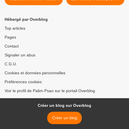
médium argent », par Claus
Karl Marx. Le chapitre I du
Peter Ortlieb
Capital traduit et commenté
dans trois versions
Hébergé par Overblog
successives » (PDF des 2
tomes) >
Top articles
Pages
Contact
Signaler un abus
C.G.U.
Cookies et données personnelles
Préférences cookies
Voir le profil de Palim-Psao sur le portail Overblog
Créer un blog sur Overblog
Créer un blog