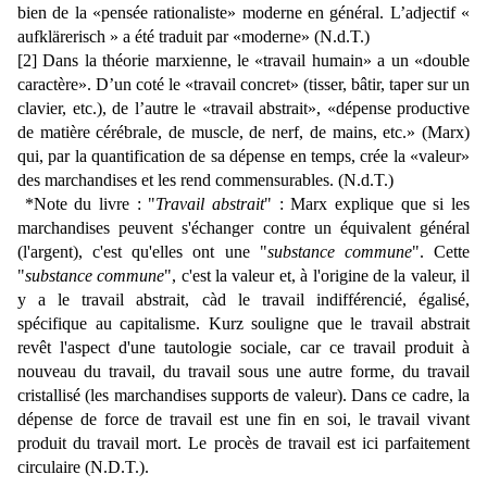
bien de la «pensée rationaliste» moderne en général. L’adjectif «
aufklärerisch » a été traduit par «moderne» (N.d.T.)
[2] Dans la théorie marxienne, le «travail humain» a un «double
caractère». D’un coté le «travail concret» (tisser, bâtir, taper sur un
clavier, etc.), de l’autre le «travail abstrait», «dépense productive
de matière cérébrale, de muscle, de nerf, de mains, etc.» (Marx)
qui, par la quantification de sa dépense en temps, crée la «valeur»
des marchandises et les rend commensurables. (N.d.T.)
*Note du livre : "
Travail abstrait
" : Marx explique que si les
marchandises peuvent s'échanger contre un équivalent général
(l'argent), c'est qu'elles ont une "
substance commune
". Cette
"
substance commune
", c'est la valeur et, à l'origine de la valeur, il
y a le travail abstrait, càd le travail indifférencié, égalisé,
spécifique au capitalisme. Kurz souligne que le travail abstrait
revêt l'aspect d'une tautologie sociale, car ce travail produit à
nouveau du travail, du travail sous une autre forme, du travail
cristallisé (les marchandises supports de valeur). Dans ce cadre, la
dépense de force de travail est une fin en soi, le travail vivant
produit du travail mort. Le procès de travail est ici parfaitement
circulaire (N.D.T.).