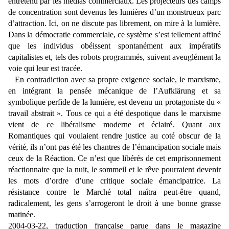
entretenu par les médias commerciaux. Les projecteurs des camps
de concentration sont devenus les lumières d’un monstrueux parc
d’attraction. Ici, on ne discute pas librement, on mire à la lumière.
Dans la démocratie commerciale, ce système s’est tellement affiné
que les individus obéissent spontanément aux impératifs
capitalistes et, tels des robots programmés, suivent aveuglément la
voie qui leur est tracée.
En contradiction avec sa propre exigence sociale, le marxisme,
en intégrant la pensée mécanique de l’Aufklärung et sa
symbolique perfide de la lumière, est devenu un protagoniste du «
travail abstrait ». Tous ce qui a été despotique dans le marxisme
vient de ce libéralisme moderne et éclairé. Quant aux
Romantiques qui voulaient rendre justice au coté obscur de la
vérité, ils n’ont pas été les chantres de l’émancipation sociale mais
ceux de la Réaction. Ce n’est que libérés de cet emprisonnement
réactionnaire que la nuit, le sommeil et le rêve pourraient devenir
les mots d’ordre d’une critique sociale émancipatrice. La
résistance contre le Marché total naîtra peut-être quand,
radicalement, les gens s’arrogeront le droit à une bonne grasse
matinée.
2004-03-22, traduction française parue dans le magazine