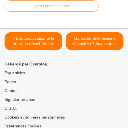
Ajouter un commentaire
< L’automatisation et le
Marxisme et féminisme
futur du travail. Notes
réconciliés ? Aux sources
critiques sur la vision
de la théorie de la valeur-
d’Aaron Benanav d’un
dissociation de Roswitha
monde sans pénurie, par
Scholz, par Richard Sobel >
Hébergé par Overblog
Ernst Lohoff et Daniel
Nübold
Top articles
Pages
Contact
Signaler un abus
C.G.U.
Cookies et données personnelles
Préférences cookies