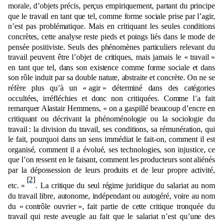
morale, d’objets précis, perçus empiriquement, partant du principe
que le travail en tant que tel, comme forme sociale prise par l’agir,
n’est pas problématique. Mais en critiquant les seules conditions
concrètes, cette analyse reste pieds et poings liés dans le mode de
pensée positiviste. Seuls des phénomènes particuliers relevant du
travail peuvent être l’objet de critiques, mais jamais le « travail »
en tant que tel, dans son existence comme forme sociale et dans
son rôle induit par sa double nature, abstraite et concrète. On ne se
réfère plus qu’à un « agir » déterminé dans des catégories
occultées, irréfléchies et donc non critiquées. Comme l’a fait
remarquer Alastair Hemmens, « on a gaspillé beaucoup d’encre en
critiquant ou décrivant la phénoménologie ou la sociologie du
travail : la division du travail, ses conditions, sa rémunération, qui
le fait, pourquoi dans un sens immédiat le fait-on, comment il est
organisé, comment il a évolué, ses technologies, son injustice, ce
que l’on ressent en le faisant, comment les producteurs sont aliénés
par la dépossession de leurs produits et de leur propre activité,
[2]
etc. »
. La critique du seul régime juridique du salariat au nom
du travail libre, autonome, indépendant ou autogéré, voire au nom
du « contrôle ouvrier », fait partie de cette critique tronquée du
travail qui reste aveugle au fait que le salariat n’est qu’une des