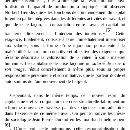
dernière décennie ‒, c’est-à-dire que la restructuration post-
fordiste de l’appareil de production a impliqué, fait observer
Norbert Trenkle, que
«
les fonctions de commandement du capital
furent en partie intégrées dans les différentes activités de travail, et
que de cette façon, la contradiction entre travail et capital fut
[5]
transférée directement à l’intérieur des individus »
. Cette
exigence, finalement, consiste à faire immédiatement intérioriser
aux salariés, sous la forme d’une injonction permanente
à la
malléabilité
, la structure coercitive et objective des exigences que
réclame désormais la valorisation de la valeur à son « matériel
humain ». Le capitalisme de crise façonne un
salarié de crise à
son image
, réduit concrètement à n’être plus, sous sa propre
responsabilité personnelle et son initiative, que le porteur docile et
auto-soumis de l’automouvement de l’argent.
Cependant, dans le même temps, ce « nouvel esprit du
capitalisme » et sa conjoncture de crise structurelle fabriquent un
«
homme nouveau
»
traversé par des exigences contradictoires
dans l’exercice de ce même travail. On peut ici suivre
les thèses
du sociologue Jean-Pierre Durand en les
modifiant quelque peu
[6]
. D’une part, cette autonomie, cette responsabilisation du