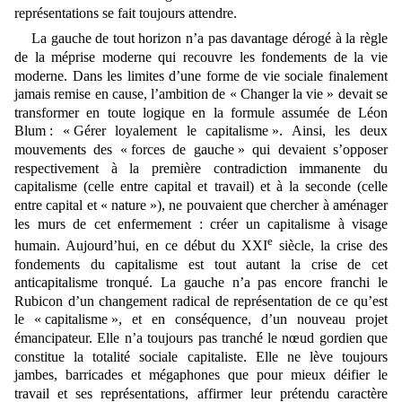
représentations se fait toujours attendre.
La gauche de tout horizon n’a pas davantage dérogé à la règle
de la méprise moderne qui recouvre les fondements de la vie
moderne. Dans les limites d’une forme de vie sociale finalement
jamais remise en cause, l’ambition de « Changer la vie » devait se
transformer en toute logique en la formule assumée de Léon
Blum : « G
érer loyalement le capitalisme »
. Ainsi, les deux
mouvements des
«
forces de gauche » qui devaient s’opposer
respectivement à
la première contradiction immanente du
capitalisme (celle entre capital et travail) et à la seconde (celle
entre capital et « nature »), ne pouvaient que chercher à aménager
les murs de cet enfermement : créer un capitalisme à visage
e
humain. Aujourd’hui, en ce début du XXI
siècle, la crise des
fondements du capitalisme est tout autant la crise de cet
anticapitalisme tronqué. La gauche n’a pas encore franchi le
Rubicon d’un changement radical de représentation de ce qu’est
le « capitalisme », et en conséquence, d’un nouveau projet
émancipateur. Elle n’a toujours pas
tranch
é
le nœud gordien que
constitue la totalité sociale capitaliste. Elle ne lève toujours
jambes, barricades et mégaphones que pour mieux déifier le
travail et ses représentations, affirmer leur prétendu caractère