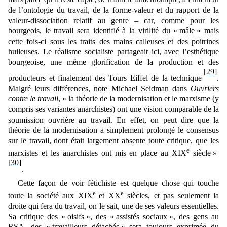
de l’ontologie du travail, de la forme-valeur et du rapport de la
valeur-dissociation relatif au genre ‒ car, comme pour les
bourgeois, le travail sera identifié à la virilité du « mâle » mais
cette fois-ci sous les traits des mains calleuses et des poitrines
huileuses. Le réalisme socialiste partageait ici, avec l’esthétique
bourgeoise, une même glorification de la production et des
[29]
producteurs et finalement des Tours Eiffel de la technique
.
Malgré leurs différences, note Michael Seidman dans
Ouvriers
contre le travail
, « la théorie de la modernisation et le marxisme (y
compris ses variantes anarchistes) ont une vision comparable de la
soumission ouvrière au travail. En effet, on peut dire que la
théorie de la modernisation a simplement prolongé le consensus
sur le travail, dont était largement absente toute critique, que les
e
marxistes et les anarchistes ont mis en place au XIX
siècle »
[30]
.
Cette façon de voir fétichiste est quelque chose qui touche
e
e
toute la société aux XIX
et XX
siècles, et pas seulement la
droite qui fera du travail, on le sait, une de ses valeurs essentielles.
Sa critique des « oisifs », des « assistés sociaux », des gens au
RSA, des « travailleurs détachés » sera toujours exprimée du