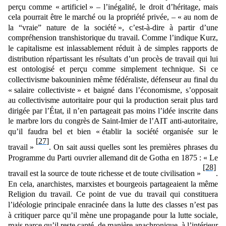
perçu comme « artificiel » – l’inégalité, le droit d’héritage, mais
cela pourrait être le marché ou la propriété privée, ‒ « au nom de
la “vraie” nature de la société », c’est-à-dire à partir d’une
compréhension transhistorique du travail.
Comme l’indique Kurz,
le capitalisme est inlassablement réduit à de simples rapports de
distribution répartissant les résultats d’un procès de travail qui lui
est ontologisé et perçu comme simplement technique. Si ce
collectivisme bakouninien même fédéraliste, défenseur au final du
« salaire collectiviste » et baigné dans l’économisme, s’opposait
au collectivisme autoritaire pour qui la production serait plus tard
dirigée par l’
É
tat, il n’en partageait pas moins l’idée inscrite dans
le marbre lors du congrès de Saint-Imier de l’AIT anti-autoritaire,
qu’il faudra bel et bien
«
établir la société organisée sur le
[27]
travail »
. On sait aussi quelles sont les premières phrases du
Programme du Parti ouvrier allemand dit de Gotha en 1875 : « Le
[28]
travail est la source de toute richesse et de toute civilisation »
.
En cela, anarchistes, marxistes et bourgeois partageaient la même
Religion du travail. Ce point de vue du travail qui constituera
l’idéologie principale enracinée dans la lutte des classes n’est pas
à critiquer parce qu’il mène une propagande pour la lutte sociale,
mais parce qu’il reste capté, de manière anachronique, à l’intérieur