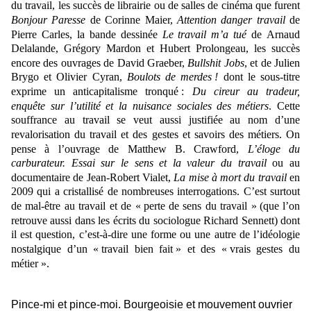
du travail, les succès de librairie ou de salles de cinéma que furent
Bonjour Paresse
de Corinne Maier,
Attention danger travail
de
Pierre Carles, la bande dessinée
Le travail m’a tué
de Arnaud
Delalande, Grégory Mardon et Hubert Prolongeau, les succès
encore des ouvrages de David Graeber,
Bullshit Jobs
, et de Julien
Brygo et Olivier Cyran,
Boulots de merdes !
dont le sous-titre
exprime un anticapitalisme tronqué :
Du cireur au tradeur,
enquête sur l’utilité et la nuisance sociales des métiers
. Cette
souffrance au travail se veut aussi justifiée au nom d’une
revalorisation du travail et des gestes et savoirs des métiers. On
pense à l’ouvrage de Matthew B. Crawford,
L’éloge du
carburateur. Essai sur le sens et la valeur du travail
ou au
documentaire de Jean-Robert Vialet,
La mise à mort du travail
en
2009 qui a cristallisé de nombreuses interrogations. C’est surtout
de mal-être au travail et de « perte de sens du travail »
(
que l’on
retrouve aussi dans les écrits du sociologue Richard Sennet
t) dont
il est question, c’est-à-dire une forme ou une autre de l’idéologie
nostalgique d’un « travail bien fait » et des « vrais gestes du
métier ».
Pince-mi et pince-moi. Bourgeoisie et mouvement ouvrier