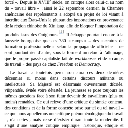
e
forcé ». Depuis le XVIII
siècle, on critique alors celui-ci
au nom
du « travail libre »
;
ainsi
le 22 septembre dernier, la Chambre
américaine des représentants a adopté un projet de loi visant à
interdire aux
É
tats-Unis la plupart des importations en provenance
de la région chinoise du Xinjiang, afin de bloquer l’importation de
[1]
produits issus des Ouïghours
. Il échappe pourtant encore à la
fausseté bourgeoise que ces 380 « camps » ‒ des «
centres de
formation professionnelle »
selon la propagande officielle ‒ ne
sont pourtant rien d’autre, sous la forme d’un retard à l’allumage,
que le propre passé capitaliste fait de
workhouses
et de « camps
de travail » des pays de chez
Freedom
et
Democracy
.
Le travail a toutefois perdu son aura ces deux dernières
décennies au moins dans certains discours militants ou
intellectuels. Sa
Majesté est désormais ouvertement décriée,
vilipendée,
évité
e voire détestée. La jeunesse se pose toujours les
mêmes questions face à son futur devenir de travailleurs (plus ou
moins) rentables. Ce qui relève d’une critique du simple contenu,
des conditions et de la forme concrète prise par tel ou tel travail ‒
ce que nous appellerons une critique phénoménologique du travail
‒, n’a certes jamais cessé d’exister durant toute la modernité. Il
s’agit d’une analyse critique empirique, historique, éthique et