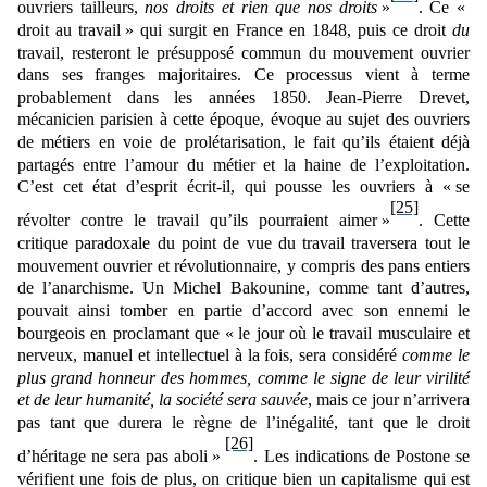
ouvriers tailleurs,
nos droits et rien que nos droits
»
. Ce «
droit au travail » qui surgit en France en 1848, puis ce droit
du
travail, resteront le présupposé commun du mouvement ouvrier
dans ses franges majoritaires. Ce processus
vient à terme
probablement dans les années 1850. Jean-Pierre Drevet,
mécanicien parisien
à cette époque
, évoque au sujet des ouvriers
de métiers en voie de prolétarisation, le fait qu’ils
étaient
déjà
partagés entre l’amour du métier et la haine de l’exploitation.
C’est cet état d’esprit
écrit-il,
qui pousse les ouvriers à « se
[25]
révolter contre le travail qu’ils pourraient aimer »
. Cette
critique paradoxale du point de vue du travail traversera tout le
mouvement ouvrier et révolutionnaire, y compris des pans entiers
de l’anarchisme. Un Michel Bakounine, comme tant d’autres,
pouvait
ainsi tomber en
partie d’accord avec son ennemi le
bourgeois en proclamant que «
le jour où le travail musculaire et
nerveux, manuel et intellectuel à la fois, sera considéré
comme le
plus grand honneur des hommes, comme le signe de leur virilité
et de leur humanité, la société sera sauvée
, mais ce jour n’arrivera
pas tant que durera le règne de l’inégalité, tant que le droit
[26]
d’héritage ne sera pas aboli »
. Les indications de Postone se
vérifi
ent
une fois de plus, on critique bien un capitalisme qui est