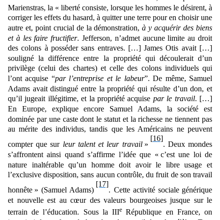
Marienstras, la « liberté consiste, lorsque les hommes le désirent, à
corriger les effets du hasard, à quitter une terre pour en choisir une
autre et, point crucial de la démonstration,
à y acquérir des biens
et à les faire fructifier
. Jefferson, n’admet aucune limite au droit
des colons à posséder sans entraves. […] James Otis avait […]
souligné la différence entre la propriété qui découlerait d’un
privilège (celui des chartes) et celle des colons individuels qui
l’ont acquise “
par l’entreprise et le labeur
”. De même, Samuel
Adams avait distingué entre la propriété qui résulte d’un don, et
qu’il jugeait illégitime, et la propriété acquise
par le travail
. […]
En Europe, explique encore Samuel Adams, la société est
dominée par une caste dont le statut et la richesse ne tiennent pas
au mérite des individus, tandis que les Américains ne peuvent
[16]
compter que sur
leur talent et leur travail
»
. Deux mondes
s’affrontent ainsi quand s’affirme l’idée que « c’est une loi de
nature inaltérable qu’un homme doit avoir le libre usage et
l’exclusive disposition, sans aucun contrôle, du fruit de son travail
[17]
honnête » (Samuel Adams)
. Cette activité sociale
générique
et nouvelle
est au cœur des valeurs bourgeoises jusque sur le
e
terrain de l’éducation. Sous la III
République en France, on