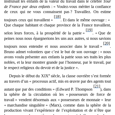
instruisait
les enfants de la valeur du travail dans le célèbre
Tour
de France par deux enfants
:
«
Voulez-vous mériter la confiance
de ceux qui ne vous connaissent pas ?
Travaillez. On estime
[18]
toujours ceux qui travaillent »
. Et dans le même ouvrage :
«
Que chaque habitant et chaque province de la France travaillent,
[19]
selon leurs forces, à la prospérité de
la patrie
»
.
«
Que de
peines nous nous épargnerions les uns aux autres, si nous savions
[20]
toujours nous entendre et nous associer dans le travail
»
.
Bruno admet volontiers que c’est le but de son ouvrage
:
«
nous
avons voulu présenter aux enfants la patrie sous ses traits les plus
nobles, et la leur montrer grande par l’honneur, par le travail, par
le respect religieux du devoir et de la justice ».
e
Depuis le début du XIX
siècle, la classe ouvrière s’est formée
au travers d’un « processus actif, mis en œuvre par des agents tout
[21]
autant que par des conditions » (Edward P. Thompson
), dans
la sphère de la circulation où les « possesseurs de force de
travail » vendent désormais aux « possesseurs de monnaie » leur
« marchandise singulière » (Marx), comme dans la sphère de la
production vivant l’expérience de l’exploitation et de n’être que