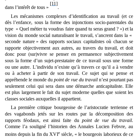
[11]
dans l’intérêt de tous »
.
Les
mécanismes complexes d’identification au travail (et ce
dès l’enfance, sous la forme des injonctions socio-parentales du
type
«
Quel métier tu voudras faire quand tu seras grand ? »
) et la
vision du monde social naturalisant le travail, s’ancrent dans la «
seconde nature » des rapports sociaux capitalistes où chacun se
rapporte objectivement
aux autres, au travers du travail, et doit
donc pour (sur)vivre se penser en permanence subjectivement
sous la forme d’un sujet-prestataire de ce travail sous une forme
ou une autre
. L’individu n’existe qu’à travers ce qu’il a à vendre
ou à acheter à partir de son travail.
Ce sujet qui se pense et
appréhende le monde du
point de vue du travail
n’est pourtant pas
seulement celui qui
sera dans une démarche anticapitaliste. Elle
est plus largement le fait du sujet moderne quelles que soient les
classes sociales auxquelles il appartient.
La première critique bourgeoise de l’aristocratie terrienne et
des vagabonds jetés sur les routes par la décomposition des
rapports féodaux, est ainsi faite du
point de vue du travail
.
Comme l’a souligné l’historien des Annales Lucien Febvre, au
e
moins depuis la fin du XVI
siècle, « le bourgeois laborieux de ce