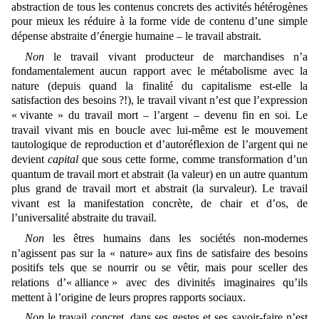
abstraction de tous les contenus concrets des activités hétérogènes
pour mieux les réduire
à
la forme vide de contenu d’une simple
dépense abstraite d’énergie humaine – le travail abstrait.
Non
le travail vivant producteur de marchandises n’a
fondamentalement aucun rapport avec le métabolisme avec la
nature (depuis quand la finalité du capitalisme est-elle la
satisfaction des besoins ?!), le travail vivant
n’est que l’expression
«
vivante » du travail mort – l’argent ‒ devenu fin en soi. Le
travail vivant mis en boucle avec lui-même est le mouvement
tautologique de reproduction et d’autoréflexion de l’argent qui ne
devient
capital
que sous cette forme, comme transformation d’un
quantum de travail mort et abstrait (la valeur) en un autre quantum
plus grand de travail mort et abstrait (la survaleur). Le travail
vivant est la manifestation concrète, de chair et d’os, de
l’universalité abstraite du travail.
Non
les êtres humains dans les sociétés non-modernes
n’agissent pas sur la
«
nature
«
aux fins de satisfaire des besoins
positifs tels que se nourrir ou se vêtir, mais pour sceller des
relations d’« alliance » avec des divinités imaginaires qu’ils
mettent à l’origine de leurs propres rapports sociaux.
Non
le travail concret, dans ses gestes et ses savoir-faire n’est