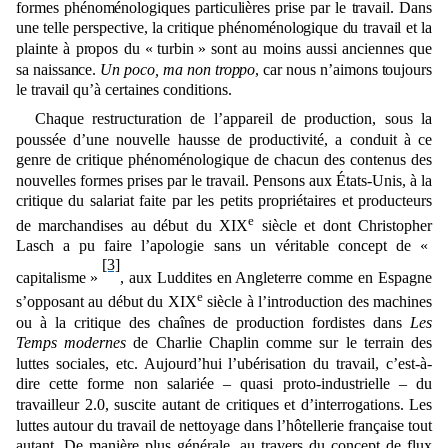
formes phénoménologiques particulières prise par le travail. Dans
une telle perspective, la critique phénoménologique du travail et la
plainte à propos du « turbin » sont au moins aussi anciennes que
sa naissance.
Un poco, ma non troppo
, car nous n’aimons toujours
le travail qu’à certaines conditions.
Chaque restructuration de l’appareil de production, sous la
poussée d’une nouvelle hausse de productivité, a conduit à ce
genre de critique phénoménologique de chacun des contenus des
nouvelles formes prises par le travail. Pensons aux États-Unis,
à la
critique
du salariat faite par les petits propriétaires et producteurs
e
de marchandises au début du XIX
siècle et dont Christopher
Lasch a pu faire l’apologie sans un véritable concept de «
[3]
capitalisme »
, aux Luddites en Angleterre comme en Espagne
e
s’opposant au début du XIX
siècle
à l’introduction des machines
ou à la critique des chaînes de production fordistes dans
Les
Temps modernes
de Charlie Chaplin comme sur le terrain des
luttes sociales, etc. Aujourd’hui l’ubérisation du travail, c’est-à-
dire cette forme non salariée – quasi proto-industrielle ‒ du
travailleur 2.0, suscite autant de critiques et d’interrogations. Les
luttes autour du travail de nettoyage dans l’hôtellerie française tout
autant. De manière plus générale, au travers du concept de flux