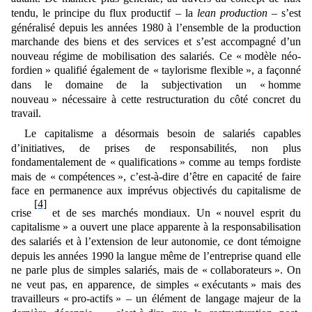
tendu, le principe du flux productif – la
lean production
– s’est
généralisé depuis les années 1980
à l’ensemble de la production
marchande des biens et des services et s’est
accompagné d’un
nouveau
régime de mobilisation des salariés. Ce « modèle néo-
fordien » qualifié également de « taylorisme flexible »
, a façonné
dans le domaine de la subjectivation un
«
homme
nouveau
»
nécessaire à cette restructuration du côté concret du
travail
.
Le capitalisme a désormais besoin de salariés capables
d’initiatives, de prises de responsabilités, non plus
fondamentalement de « qualifications » comme au temps fordiste
mais de « compétences », c’est-à-dire d’être en capacité de faire
face en permanence aux imprévus objectivés du capitalisme de
[4]
crise
et de ses marchés mondiaux. Un «
nouvel esprit du
capitalisme
»
a ouvert une place apparente à la responsabilisation
des salariés et à l’extension de leur autonomie, ce dont témoigne
depuis les années 1990 la langue même de l’entreprise quand elle
ne parle plus de simples salariés, mais de
«
collaborateurs »
. On
ne veut pas, en apparence, de simples
«
exécutants » mais des
travailleurs
«
pro-actifs »
‒ un élément de langage majeur de la