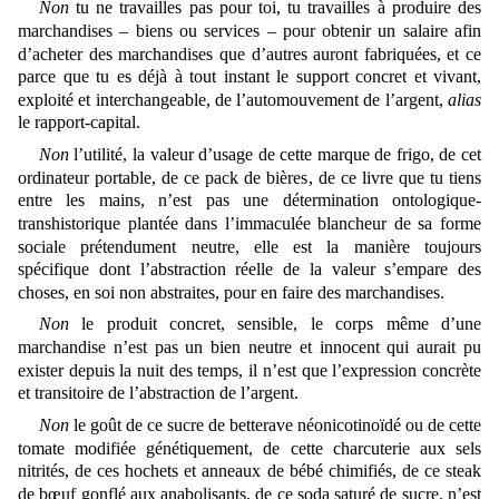
Non
tu ne travailles pas pour toi, tu travailles à produire des
marchandises – biens ou services ‒ pour obtenir un salaire afin
d’acheter des marchandises que d’autres auront fabriquées, et ce
parce que tu es déjà à tout instant le support concret et vivant,
exploité et interchangeable, de l’automouvement de l’argent,
alias
le rapport-capital.
Non
l’utilité, la valeur d’usage de cette marque de frigo, de cet
ordinateur portable, de ce pack de bières, de ce livre que tu tiens
entre les mains, n’est pas une détermination ontologique-
transhistorique plantée dans l’immaculée blancheur de sa forme
sociale prétendument neutre, elle est la manière toujours
spécifique dont l’abstraction réelle de la valeur s’empare des
choses, en soi non abstraites, pour en faire des marchandises.
Non
le produit concret, sensible, le corps même d’une
marchandise n’est pas un bien neutre et innocent qui aurait pu
exister depuis la nuit des temps, il n’est que l’expression concrète
et transitoire de l’abstraction de l’argent.
Non
le goût de ce sucre de betterave néonicotinoïdé ou de cette
tomate modifiée génétiquement, de cette charcuterie aux sels
nitrités, de ces hochets et anneaux de bébé chimifiés, de ce steak
de bœuf gonflé aux anabolisants, de ce soda saturé de sucre, n’est