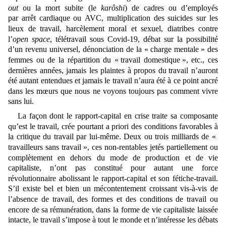
out
ou la mort subite
(le
karôshi
) de cadres ou d’employés
par arrêt cardiaque ou AVC, multiplication des suicides sur les
lieux de travail, harcèlement moral et sexuel, diatribes contre
l’
open space
, télétravail sous Covid-19, débat sur la possibilité
d’un revenu universel, dénonciation de la « charge mentale » des
femmes ou de la répartition du « travail domestique », etc., ces
dernières années, jamais les plaintes à propos du
travail n’auront
été autant entendues et jamais le travail n’aura été
à ce point
ancré
dans les mœurs que nous ne voyons toujours pas comment vivre
sans lui.
La façon dont le rapport-capital en crise traite sa composante
qu’est le travail, crée pourtant a priori des conditions favorables à
la critique du travail par lui-même. Deux ou trois milliards de «
travailleurs sans travail », ces non-rentables jetés partiellement ou
complètement en dehors du mode de production et de vie
capitaliste, n’ont pas constitué pour autant une force
révolutionnaire abolissant le rapport-capital et son fétiche-travail.
S’i
l existe bel et bien un mécontentement croissant vis-à-vis de
l’absence de travail, des formes et des conditions de travail ou
encore de sa
rémunération
, dans la forme de vie capitaliste laissée
intacte, le travail s’impose à tout le monde et n’intéresse les débats