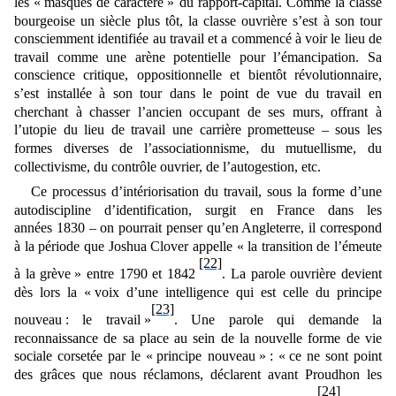
les « masques de caractère » du rapport-capital. Comme la classe
bourgeoise un siècle plus tôt, la classe ouvrière s’est à son tour
consciemment identifiée au travail et a commencé à voir le lieu de
travail comme une arène potentielle pour l’émancipation. Sa
conscience critique, oppositionnelle et bientôt révolutionnaire,
s’est installée à son tour dans le point de vue du travail en
cherchant à chasser l’ancien occupant de ses murs, offrant à
l’utopie du lieu de travail une carrière prometteuse ‒ sous les
formes diverses de l’associationnisme, du mutuellisme, du
collectivisme, du contrôle ouvrier, de l’autogestion, etc.
Ce processus d’intériorisation du travail, sous la forme d’une
autodiscipline d’identification, surgit en France dans les
années 1830 – on pourrait penser qu’en Angleterre, il correspond
à la période que Joshua Clover appelle « la transition de l’émeute
[22]
à la grève » entre 1790 et 1842
. La parole ouvrière
devient
dès lors la « voix d’une intelligence qui est celle du principe
[23]
nouveau : le travail »
. Une parole qui demande la
reconnaissance de sa place au sein de la nouvelle forme de vie
sociale corsetée par le « principe nouveau » : « ce ne sont point
des grâces que nous réclamons, déclarent avant Proudhon les
[24]