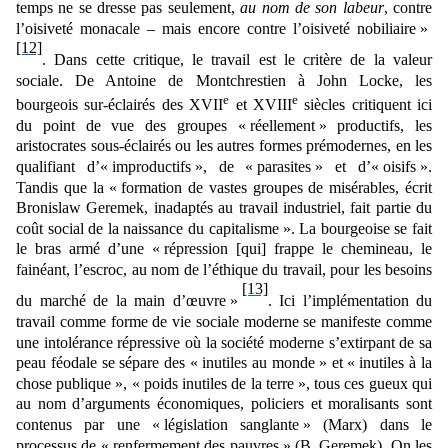
temps ne se dresse pas seulement,
au nom de son labeur
, contre
l’oisiveté monacale – mais encore contre l’oisiveté nobiliaire »
[12]
. Dans cette critique, le travail est le critère de la valeur
sociale. De Antoine de Montchrestien à John Locke, les
e
e
bourgeois sur-éclairés des XVII
et XVIII
siècles critiquent ici
du point de vue des groupes « réellement » productifs, les
aristocrates sous-éclairés ou les autres formes prémodernes, en les
qualifiant d’« improductifs », de « parasites » et d’« oisifs ».
Tandis que la « formation de vastes groupes de misérables, écrit
Bronislaw Geremek, inadaptés au travail industriel, fait partie du
coût social de la naissance du capitalisme ». La bourgeoise se fait
le bras armé d’une « répression [qui] frappe le chemineau, le
fainéant, l’escroc, au nom de l’éthique du travail, pour les besoins
[13]
du marché de la main d’œuvre »
. Ici l’implémentation du
travail comme forme de vie sociale moderne se manifeste comme
une intolérance répressive où la société moderne s’extirpant de sa
peau féodale se sépare des « inutiles au monde » et « inutiles à la
chose publique », « poids inutiles de la terre », tous ces gueux qui
au nom d’arguments économiques
, policiers et
moralisants sont
contenus
par une « législation sanglante » (Marx) dans le
processus de « renfermement des pauvres » (B. Geremek). On les