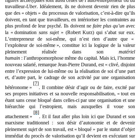
figures archétypales sont aussi celles de l’auto-entrepreneur ou du
travailleur-
Uber
. Idéalement, ils ne doivent devenir rien de plus
que des « objets » du processus de valorisation, c’est-à-dire qu’ils
doivent, en tant que travailleurs, en intérioriser les contraintes au
plus profond de leur psyché. Ils doivent ne
faire plus qu’un
avec
la « domination
sans sujet
»
(Robert Kurz) qui s’abat sur eux.
L’entrepreneur de soi-même, qui n’est rien d’autre que «
l’exploiteur de soi-même », constitue ici la logique de la valeur
pleinement réalisée dans son
matériel
humain
:
l’anthropomorphose même du capital. Mais ici, l
’homme
nouveau salarié, remarque Jean-Pierre Durand, est
«
clivé, disjoint
entre l’expression de lui-même ou la réalisation de soi d’une part
et, d’autre part, le cadrage de son activité par une organisation
[7]
hétéronome »
. Il combine désir d’agir ou de faire, excité par
ses propres initiatives et sa nouvelle responsabilisation,
«
tout en
étant sans cesse bloqué dans celles-ci par une organisation et une
hiérarchie qui l’estropient, mais auxquelles il voue son
[8]
attachement »
. Et il faut aller plus loin ici que Durand et son
marxisme traditionnel
:
son
désir d’autonomie et de devenir
pleinement
sujet
de son travail, est « bloqué » par le statut d’
objet
immédiat du procès de valorisation qu’il devient en exécutant sur