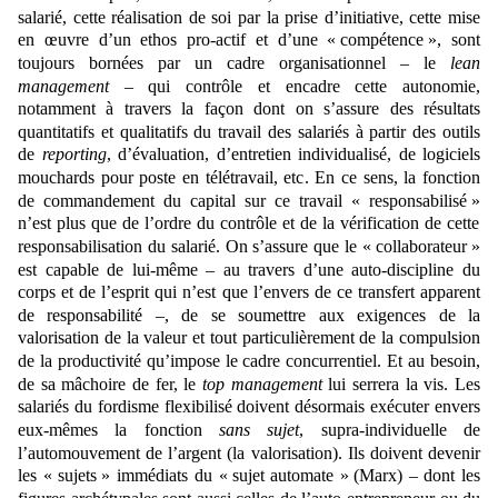
salarié, cette réalisation de soi par la prise d’initiative, cette mise
en œuvre d’un ethos pro-actif et d’une « compétence », sont
toujours bornées par un cadre organisationnel ‒ le
lean
management
‒ qui contrôle et encadre cette autonomie,
notamment à travers la façon dont on s’assure des résultats
quantitatifs et qualitatifs du travail des salariés
à partir des outils
de
reporting
, d’évaluation, d’entretien individualisé, de logiciels
mouchards pour poste en télétravail, etc. En ce sens, la fonction
de commandement du capital sur ce travail « responsabilisé »
n’est plus que de l’ordre du contrôle et de la vérification de cette
responsabilisation du salarié. On s’assure que le « collaborateur »
est capable de lui-même ‒ au travers d’une auto-discipline du
corps et de l’esprit qui n’est que l’envers de ce transfert apparent
de responsabilité ‒, de se soumettre aux exigences de la
valorisation de la valeur et tout particulièrement de la compulsion
de la productivité qu’impose le cadre concurrentiel. Et au besoin,
de sa mâchoire de fer, le
top management
lui serrera la vis.
Les
salariés du fordisme flexibilisé doivent désormais exécuter envers
eux-mêmes la fonction
sans sujet
, supra-individuelle de
l’automouvement de l’argent
(la valorisation). Ils
doivent devenir
les
«
sujets » immédiats du « sujet automate »
(
Marx)
– dont les