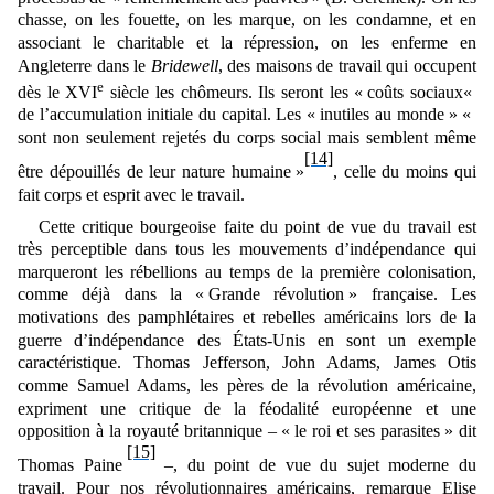
chasse, on les fouette, on les marque, on les condamne, et en
associant le charitable et la répression, on les enferme en
Angleterre dans le
Bridewell
, des maisons de travail qui occupent
e
dès le XVI
siècle les chômeurs. Ils seront les « coûts sociaux
»
de l’accumulation initiale du capital. Les « inutiles au monde » «
sont non seulement rejetés du corps social mais semblent même
[14]
être dépouillés de leur nature humaine »
, celle du moins qui
fait corps et esprit avec le travail.
Cette critique bourgeoise faite du point de vue du travail est
très perceptible dans tous les mouvements d’indépendance qui
marqueront les rébellions au temps de la première colonisation,
comme déjà dans la « Grande révolution » française. Les
motivations des pamphlétaires et rebelles américains lors de la
guerre d’indépendance des
É
tats-Unis en sont un exemple
caractéristique. Thomas Jefferson, John Adams, James Otis
comme Samuel Adams, les pères de la révolution américaine,
expriment une critique de la féodalité européenne et une
opposition à la royauté britannique ‒
«
le roi et ses parasites »
dit
[15]
Thomas Paine
‒, du point de vue du sujet moderne du
travail. Pour nos révolutionnaires américains, remarque Elise