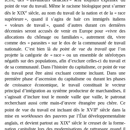
point de vue du travail. Même le racisme biologique peut s’armer
e
dès le XIX
siècle, au nom du travail de la nation et de la « race
supérieure », quand il s’agira de haïr ces immigrés italiens
«
voleurs de travail », quand d’autres durant ces dernières
décennies seront accusés de venir en Europe pour «vivre des
allocations
du chômage ou familiales », autrement dit, vivre
comme des
«
parasites
»
sur le dos de la communauté de travail
nationale. C’est bien là
du point de vue du travail
que l’on
projette la catégorie de « race » ou un ensemble de stéréotypes
négatifs sur des populations, afin d’exclure celles-ci du travail et
de sa communauté.
Dans l’histoire du capitalisme, ce point de vue
du travail peut être ainsi
excluant comme incluant.
Dans une
première phase d’ascension du capitalisme ou durant les phases
de croissance économique, le travail constituait le vecteur
principal d’intégration au système producteur de marchandises, il
s’agissait d’inclure tout le monde vaille que vaille, le patronat
recherchant aussi cette main-d’œuvre étrangère peu chère. Ce
e
point de vue du travail est incluant dès le XVII
siècle dans la
mise en
workhouses
des pauvres par l’
É
tat développementaliste
e
anglais, et devient partout au XIX
siècle le creuset de la forme-
nation capitaliste lors des modernisations de rattrapage quand il