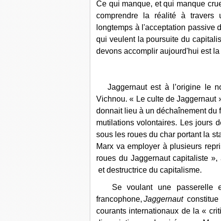
Ce qui manque, et qui manque cruell
comprendre la réalité à travers
longtemps à l'acceptation passive d
qui veulent la poursuite du capital
devons accomplir aujourd'hui est la 
Jaggernaut est à l’origine le n
Vichnou. « Le culte de Jaggernaut »
donnait lieu à un déchaînement du f
mutilations volontaires. Les jours d
sous les roues du char portant la 
Marx va employer à plusieurs repri
roues du Jaggernaut capitaliste », a
et destructrice du capitalisme.
Se voulant une passerelle en
francophone,
Jaggernaut
constitu
courants internationaux de la « crit