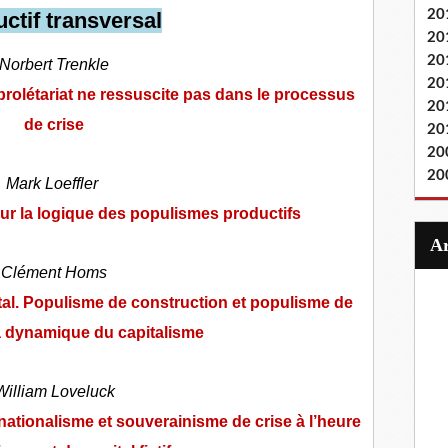
20
ctif transversal
20
20
Norbert Trenkle
20
prolétariat ne ressuscite pas dans le processus
20
de crise
20
20
20
Mark Loeffler
Sur la logique des populismes productifs
Clément Homs
tal. Populisme de construction et populisme de
a dynamique du capitalisme
William Loveluck
tionalisme et souverainisme de crise à l’heure