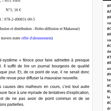
, 75011 Paris
#P
N°1, 16
€
#
#R
 : 978-2-490831-00-5
va
fusion et distribution : Hobo-diffusion et Makassar)
#C
#R
 travers notre
offre d'abonnement
)
va
#C
de
#T
ti-système » féroce pour faire admettre à presque
#R
Il suffit de lire un journal bourgeois de qualité
an
e jour. Et, de ce point de vue, il ne serait donc
#M
le revue pour diffuser la mauvaise nouvelle.
te
#Q
es causes des malheurs en cours, c'est tout autre
#L
ouve face à une myriade de tentatives d'explication,
la
 est de ne pas avoir de point commun et de se
#C
ns partielles.
dr