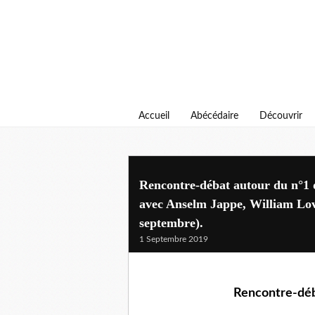
Accueil
Abécédaire
Découvrir
Rencontre-débat autour du n°1 d
avec Anselm Jappe, William Lov
septembre).
1 Septembre 2019
Rencontre-déba