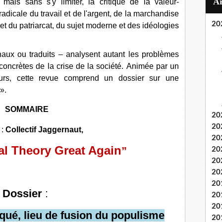
 mais sans s'y limiter, la critique de la valeur-
radicale du travail et de l'argent, de la marchandise
20
 et du patriarcat, du sujet moderne et des idéologies
naux ou traduits – analysent autant les problèmes
oncrètes de la crise de la société
.
Animée par un
teurs, cette revue comprend un dossier sur une
 ».
SOMMAIRE
20
20
 :
Collectif Jaggernaut,
20
al Theory Great Again
”
20
20
20
20
Dossier
:
20
20
nqué, lieu de fusion du populisme
20