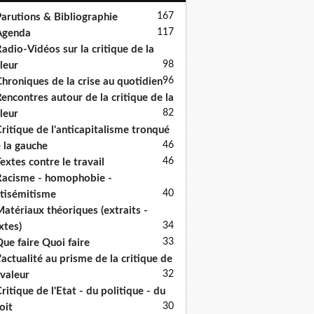
167
arutions & Bibliographie
117
Agenda
adio-Vidéos sur la critique de la
98
leur
96
hroniques de la crise au quotidien
encontres autour de la critique de la
82
leur
ritique de l'anticapitalisme tronqué
46
 la gauche
46
extes contre le travail
acisme - homophobie -
40
tisémitisme
atériaux théoriques (extraits -
34
xtes)
33
ue faire Quoi faire
'actualité au prisme de la critique de
32
 valeur
ritique de l'Etat - du politique - du
30
oit