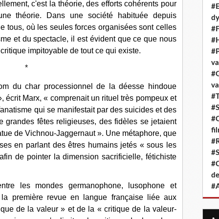
ement, c'est la théorie, des efforts cohérents pour
#E
 une théorie. Dans une société habituée depuis
dy
e tous, où les seules forces organisées sont celles
#F
isme et du spectacle, il est évident que ce que nous
#H
critique impitoyable de tout ce qui existe.
#P
va
*
#G
va
om du char processionnel de la déesse hindoue
#T
, écrit Marx, « comprenait un rituel très pompeux et
#S
anatisme qui se manifestait par des suicides et des
#C
e grandes fêtes religieuses, des fidèles se jetaient
fi
statue de Vichnou-Jaggernaut ». Une métaphore, que
#R
ses en parlant des êtres humains jetés « sous les
#S
fin de pointer la dimension sacrificielle, fétichiste
#C
de
tre les mondes germanophone, lusophone et
#A
e la première revue en langue française liée aux
ique de la valeur » et de la « critique de la valeur-