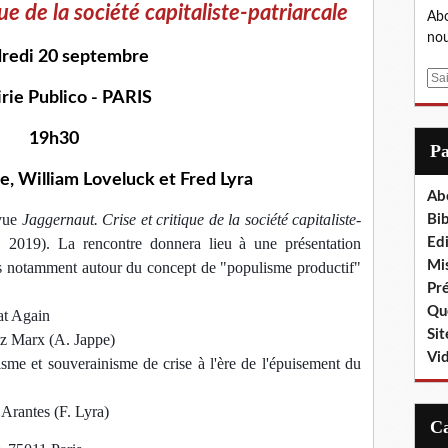
ue de la société capitaliste-patriarcale
Abo
nou
redi 20 septembre
E
irie Publico - PARIS
m
a
19h30
i
P
l
, William Loveluck et Fred Lyra
Ab
vue 
Jaggernaut. Crise et critique de la société capitaliste-
Bib
, 2019). La rencontre donnera lieu à une présentation 
Edi
Mis
s notamment autour du concept de "populisme productif" 
Pr
Que
at Again
Sit
hez Marx (A. Jappe)
Vi
me et souverainisme de crise à l'ère de l'épuisement du 
Arantes (F. Lyra)