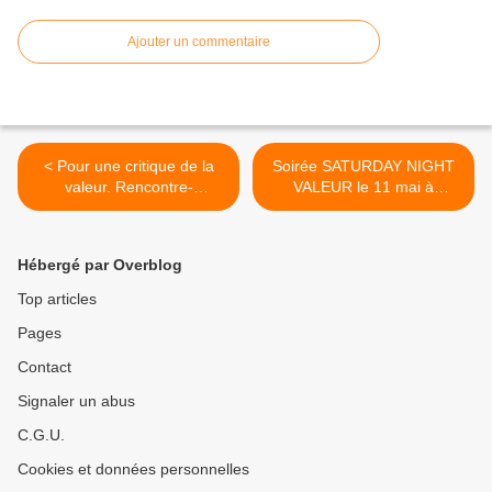
Ajouter un commentaire
< Pour une critique de la
Soirée SATURDAY NIGHT
valeur. Rencontre-
VALEUR le 11 mai à
discussion avec Paul Braun,
Toulouse : Concert
Johannes Vogele et Vincent
Chanson métèque avec
Roulet (Grenoble, samedi 4
Ioanes & Alessio,
Hébergé par Overblog
mai)
présentation du n°1 de
Jaggernaut et causerie
Top articles
autour d'un texte de
Pages
Roswitha Scholz, Le
patriarcat producteur de
Contact
marchandises. Thèses sur
"Capitalisme et rapports de
Signaler un abus
genre" (à L'itinéraire-Bis) >
C.G.U.
Cookies et données personnelles