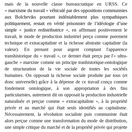
mais de la nouvelle classe bureaucratique en URSS
. Ce
«
marxisme du travail
»
véhiculé par des oppositions communistes
aux Bolcheviks pourtant indéniablement plus sympathiques
politiquement, restait en vérité prisonnier de l’idéologie d’une
simple
«
justice redistributrice
»
, en affirmant positivement le
travail, le mode de production industriel perçu comme purement
technique et extracapitaliste et la richesse abstraite capitaliste (la
valeur). En prenant pour argent comptant l'apparence
transhistorique du
«
travail
»
, ce dernier était perçu par l'
«
ultra-
gauche
»
marxiste comme un principe tranhistorique-ontologique
de structuration de la vie sociale de toutes les sociétés
humaines. On opposait la richesse sociale produite par tous (et
donc universelle) grâce à la dépense de ce travail conçu comme
fondement ontologique, à son appropriation à des fins
particularistes, autrement dit on opposait la production industrielle
naturalisée et perçue comme
«
extracapitaliste
»
, à la propriété
privée et au marché qui était seuls identifiés au capitalisme.
Nécessairement, la révolution socialiste puis communiste était
alors perçue comme une transformation du mode de distribution,
une simple critique du marché et de la propriété privée qui projette