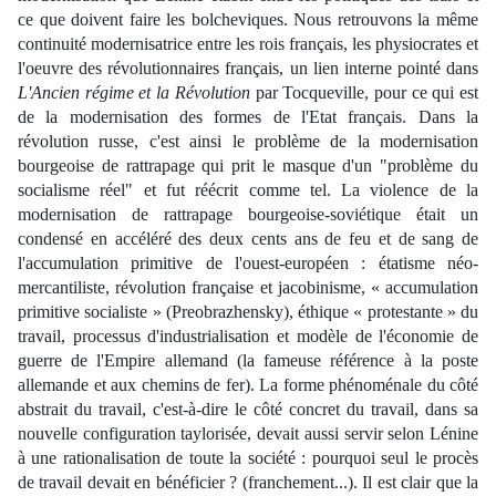
ce que doivent faire les bolcheviques. Nous retrouvons la même
continuité modernisatrice entre les rois français, les physiocrates et
l'oeuvre des révolutionnaires français, un lien interne pointé dans
L'Ancien régime et la Révolution
par Tocqueville, pour ce qui est
de la modernisation des formes de l'Etat français. Dans la
révolution russe, c'est ainsi le problème de la modernisation
bourgeoise de rattrapage qui prit le masque d'un "problème du
socialisme réel" et fut réécrit comme tel. La violence de la
modernisation de rattrapage bourgeoise-soviétique était un
condensé en accéléré des deux cents ans de feu et de sang de
l'accumulation primitive de l'ouest-européen : étatisme néo-
mercantiliste, révolution française et jacobinisme, « accumulation
primitive socialiste » (Preobrazhensky), éthique « protestante » du
travail, processus d'industrialisation et modèle de l'économie de
guerre de l'Empire allemand (la fameuse référence à la poste
allemande et aux chemins de fer). La forme phénoménale du côté
abstrait du travail, c'est-à-dire le côté concret du travail, dans sa
nouvelle configuration taylorisée, devait aussi servir selon Lénine
à une rationalisation de toute la société : pourquoi seul le procès
de travail devait en bénéficier ? (franchement...). Il est clair que la