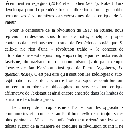
récemment en espagnol (2016) et en italien (2017), Robert Kurz
développa pour la première fois en direction d'un large public
nombreuses des premières caractéristiques de la critique de la
valeur.
Pour le centenaire de la révolution de 1917 en Russie, nous
reprenons ci-dessous sous forme de notes, quelques propos
contenus dans cet ouvrage au sujet de l'expérience soviétique. Si
celle-ci n'a rien d'une
«
révolution trahie
»
, le concept de
«
totalitarisme
»
est depuis longtemps critiqué par les historiens du
fascisme, du nazisme ou du communisme (voir par exemple
l'oeuvre de Ian Kershaw ainsi que de Pierre Ayçoberry,
La
question nazie
). C'est peu dire qu'il sent bon les idéologies d'auto-
légitimation issues de la Guerre froide auxquelles contribueront
un certain nombre de philosophes au service d'une critique
affirmative de l'existant et ainsi encore enserrée
dans les limites de
la matrice fétichiste a priori
.
Le concept de
«
capitalisme d'Etat
» issu des oppositions
communistes et anarchistes au Parti bolchevik reste toujours des
plus pertinents. Mais il est unilatéralement orienté sur les seuls
débats autour de la manière de conduire la révolution quand il ne