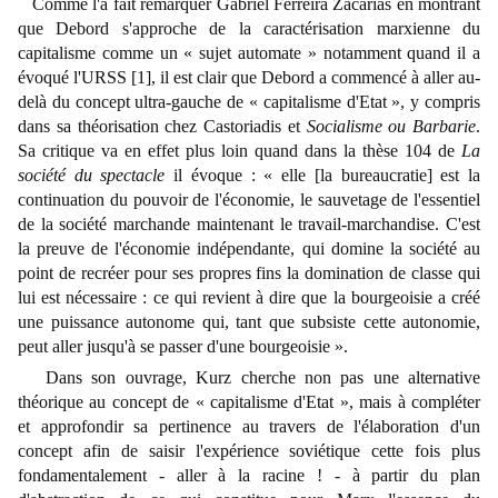
Comme l'a fait remarquer Gabriel Ferreira Zacarias en montrant
que Debord s'approche de la caractérisation marxienne du
capitalisme comme un
«
sujet automate
» notamment quand il a
évoqué l'URSS [1]
, il est clair que Debord a commencé à aller au-
delà du concept ultra-gauche de
«
capitalisme d'Etat
»
, y compris
dans sa théorisation chez Castoriadis et
Socialisme ou Barbarie
.
Sa critique va en effet plus loin quand dans la thèse 104 de
La
société du spectacle
il évoque :
«
elle [la bureaucratie] est la
continuation du pouvoir de l'économie, le sauvetage de l'essentiel
de la société marchande maintenant le travail-marchandise. C'est
la preuve de l'économie indépendante, qui domine la société au
point de recréer pour ses propres fins la domination de classe qui
lui est nécessaire : ce qui revient à dire que la bourgeoisie a créé
une puissance autonome qui, tant que subsiste cette autonomie,
peut aller jusqu'à se passer d'une bourgeoisie
».
Dans son ouvrage, Kurz cherche non pas une alternative
théorique au concept de
«
capitalisme d'Etat
», mais à compléter
et approfondir sa pertinence
au travers de l'élaboration d'un
concept afin de saisir l'expérience soviétique cette fois plus
fondamentalement - aller à la racine ! - à partir du plan