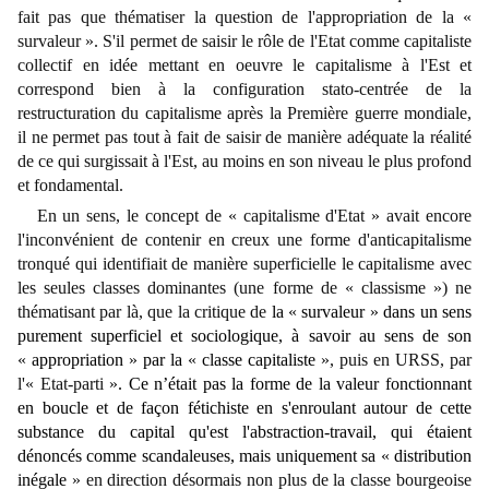
fait pas que thématiser la question de l'appropriation de la «
survaleur ». S'il permet de saisir le rôle de l'Etat comme capitaliste
collectif en idée mettant en oeuvre le capitalisme à l'Est et
correspond bien à la configuration stato-centrée de la
restructuration du capitalisme après la Première guerre mondiale,
il
ne permet pas tout à fait de saisir de manière adéquate la réalité
de ce qui surgissait à l'Est, au moins en son niveau le plus profond
et fondamental.
En un sens, le concept de
«
capitalisme d'Etat
»
avait encore
l'inconvénient de contenir en creux une forme d'anticapitalisme
tronqué qui identifiait de manière superficielle le capitalisme avec
les seules classes dominantes (une forme de
«
classisme
»)
ne
thématisant par là, que la critique de
la
«
survaleur
»
dans un sens
purement superficiel et sociologique, à savoir au sens de son
«
appropriation
»
par la
«
classe capitaliste
», puis en URSS, par
l'« Etat-parti »
. Ce n’était pas la forme de la valeur fonctionnant
en boucle et de façon fétichiste en s'enroulant autour de cette
substance du capital qu'est l'abstraction-travail, qui étaient
dénoncés comme scandaleuses, mais uniquement sa
«
distribution
inégale
» en direction désormais non plus de la classe bourgeoise