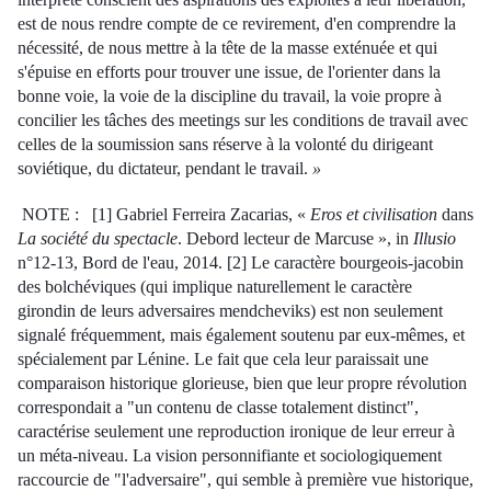
est de nous rendre compte de ce revirement, d'en comprendre la
nécessité, de nous mettre à la tête de la masse exténuée et qui
s'épuise en efforts pour trouver une issue, de l'orienter dans la
bonne voie, la voie de la discipline du travail, la voie propre à
concilier les tâches des meetings sur les conditions de travail avec
celles de la soumission sans réserve à la volonté du dirigeant
soviétique, du dictateur, pendant le travail.
»
NOTE :
[1] Gabriel Ferreira Zacarias, «
Eros et civilisation
dans
La société du spectacle
. Debord lecteur de Marcuse », in
Illusio
n°12-13, Bord de l'eau, 2014.
[2] Le caractère bourgeois-jacobin
des bolchéviques (qui implique naturellement le caractère
girondin de leurs adversaires mendcheviks) est non seulement
signalé fréquemment, mais également soutenu par eux-mêmes, et
spécialement par Lénine. Le fait que cela leur paraissait une
comparaison historique glorieuse, bien que leur propre révolution
correspondait a "un contenu de classe totalement distinct",
caractérise seulement une reproduction ironique de leur erreur à
un méta-niveau. La vision personnifiante et sociologiquement
raccourcie de "l'adversaire", qui semble à première vue historique,