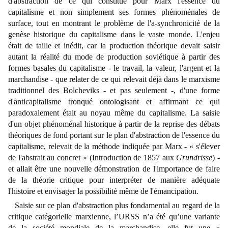
d'abstraction de ce qui constitue pour Marx l'essence du
capitalisme et non simplement ses formes phénoménales de
surface, tout en montrant le problème de l'a-synchronicité de la
genèse historique du capitalisme dans le vaste monde. L'enjeu
était de taille et inédit, car la production théorique devait saisir
autant la réalité du mode de production soviétique à partir des
formes basales du capitalisme - le travail, la valeur, l'argent et la
marchandise - que relater de ce qui relevait déjà dans le marxisme
traditionnel des Bolcheviks - et pas seulement -, d'une forme
d'anticapitalisme tronqué ontologisant et affirmant ce qui
paradoxalement était au noyau même du capitalisme. La saisie
d'un objet phénoménal historique à partir de la reprise des débats
théoriques de fond portant sur le plan d'abstraction de l'essence du
capitalisme, relevait de la méthode indiquée par Marx -
«
s'élever
de l'abstrait au concret
»
(Introduction de 1857 aux
Grundrisse
) -
et allait être une nouvelle démonstration de l'importance de faire
de la théorie critique pour interpréter de manière adéquate
l'histoire et envisager la possibilité même de l'émancipation.
Saisie sur ce plan d'abstraction plus fondamental au regard de la
critique catégorielle marxienne, l’URSS n’a été qu’une variante
de la société mondiale de la marchandise, elle fut une «