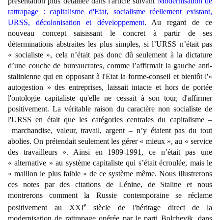
présentation plus détaillée dans l'article suivant
Modernisation de
rattrapage : capitalisme d'Etat, socialisme réellement existant,
URSS, décolonisation et développement
. Au regard de ce
nouveau concept saisissant le concret à partir de ses
déterminations abstraites les plus simples, si l’URSS n’était pas
« socialiste », cela n’était pas donc dû seulement à la dictature
d’une couche de bureaucrates, comme l’affirmait la gauche anti-
stalinienne qui en opposant à l'Etat la forme-conseil et bientôt l'«
autogestion » des entreprises, laissait intacte et hors de portée
l'ontologie capitaliste qu'elle ne cessait à son tour, d'affirmer
positivement. La véritable raison du caractère non socialiste de
l'URSS en était que les catégories centrales du capitalisme –
marchandise, valeur, travail, argent – n’y étaient pas du tout
abolies. On prétendait seulement les gérer « mieux », au « service
des travailleurs ». Ainsi en 1989-1991, ce n’était pas une
« alternative » au système capitaliste qui s’était écroulée, mais le
« maillon le plus faible » de ce système même. Nous illustrerons
ces notes par des citations de Lénine, de Staline et nous
montrerons comment la Russie contemporaine se réclame
e
positivement au XXI
siècle de l'héritage direct de la
modernisation de rattrapage opérée par le parti Bolchevik, dans